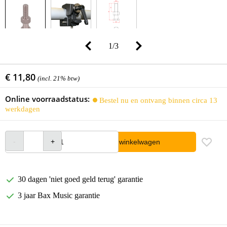
1
/
3
€ 11,80
(incl. 21% btw)
Online voorraadstatus:
Bestel nu en ontvang binnen circa 13
werkdagen
In winkelwagen
30 dagen 'niet goed geld terug' garantie
3 jaar Bax Music garantie