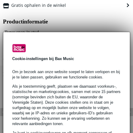
Gratis ophalen in de winkel
Productinformatie
Type: snap-in stud
Maat: M10 x 25
Materiaal: roestvrij staal
Bekijk alle productspecificaties
Cookie-instellingen bij Bax Music
Om je bezoek aan onze website soepel te laten verlopen en bij
Bekijk ook eens (1)
je te laten passen, gebruiken we functionele cookies.
Als je toestemming geeft, plaatsen we daarnaast voorkeurs-,
statistische en marketingcookies, samen met onze 15 partners
(sommige bevinden zich buiten de EU, waaronder de
Verenigde Staten). Deze cookies stellen ons in staat om je
surfgedrag op en mogelijk buiten onze website te volgen,
waarbij we je IP-adres en unieke gebruikers-ID’s gebruiken
voor herkenning. Zo kunnen we je ervaring verbeteren en
relevante aanbiedingen tonen.
Je kunt je cookievoorkeuren op elk moment aanpassen of