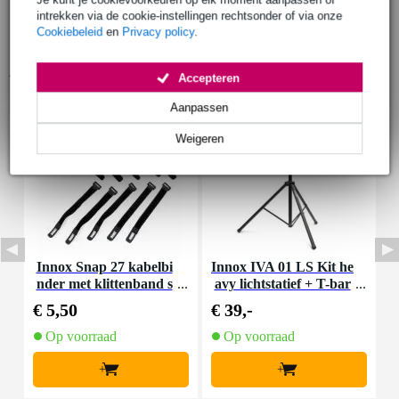
intrekken via de cookie-instellingen rechtsonder of via onze
Cookiebeleid
en
Privacy policy
.
Accessoires (9)
Accepteren
Aanpassen
Weigeren
Innox Snap 27 kabelbi
Innox IVA 01 LS Kit he
I
nder met klittenband s
avy lichtstatief + T-bar
mal zwart (10 stuks)
€ 5,50
€ 39,-
€
Op voorraad
Op voorraad
+
+