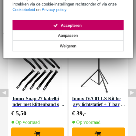
intrekken via de cookie-instellingen rechtsonder of via onze
Cookiebeleid
en
Privacy policy
.
Accepteren
Accessoires (9)
Aanpassen
Weigeren
Innox Snap 27 kabelbi
Innox IVA 01 LS Kit he
I
nder met klittenband s
avy lichtstatief + T-bar
mal zwart (10 stuks)
€ 5,50
€ 39,-
€
Op voorraad
Op voorraad
+
+