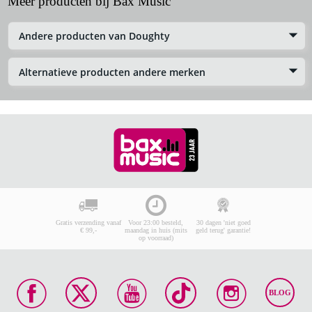
Meer producten bij Bax Music
Andere producten van Doughty
Alternatieve producten andere merken
Gratis verzending vanaf
Voor 23:00 besteld,
30 dagen 'niet goed
€ 99,-
maandag in huis (mits
geld terug' garantie!
op voorraad)
BLOG