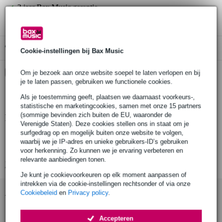
3 jaar Bax Music garantie
Gratis ophalen in de winkel
Cookie-instellingen bij Bax Music
Kies nu voor 2 jaar extra Bax Music garantie en meer
Om je bezoek aan onze website soepel te laten verlopen en bij
voordelen
je te laten passen, gebruiken we functionele cookies.
€ 8,85 eenmalig
Als je toestemming geeft, plaatsen we daarnaast voorkeurs-,
statistische en marketingcookies, samen met onze 15 partners
(sommige bevinden zich buiten de EU, waaronder de
Productinformatie
Verenigde Staten). Deze cookies stellen ons in staat om je
surfgedrag op en mogelijk buiten onze website te volgen,
Diameter: 48 – 51 mm
waarbij we je IP-adres en unieke gebruikers-ID’s gebruiken
Materiaal: staal, aluminiuma
voor herkenning. Zo kunnen we je ervaring verbeteren en
relevante aanbiedingen tonen.
Bekijk alle productspecificaties
Je kunt je cookievoorkeuren op elk moment aanpassen of
intrekken via de cookie-instellingen rechtsonder of via onze
Accessoires (9)
Cookiebeleid
en
Privacy policy
.
Accepteren