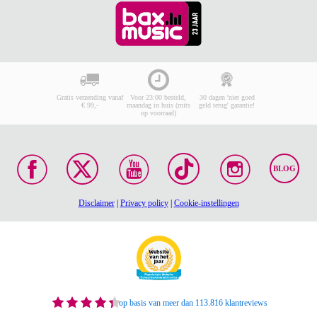
Gratis verzending vanaf
Voor 23:00 besteld,
30 dagen 'niet goed
€ 99,-
maandag in huis (mits
geld terug' garantie!
op voorraad)
BLOG
Disclaimer
|
Privacy policy
|
Cookie-instellingen
op basis van meer dan 113.816 klantreviews