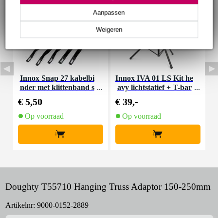
Aanpassen
Weigeren
Innox Snap 27 kabelbi
Innox IVA 01 LS Kit he
I
nder met klittenband s
avy lichtstatief + T-bar
mal zwart (10 stuks)
€ 5,50
€ 39,-
€
Op voorraad
Op voorraad
+
+
Doughty T55710 Hanging Truss Adaptor 150-250mm
Artikelnr:
9000-0152-2889