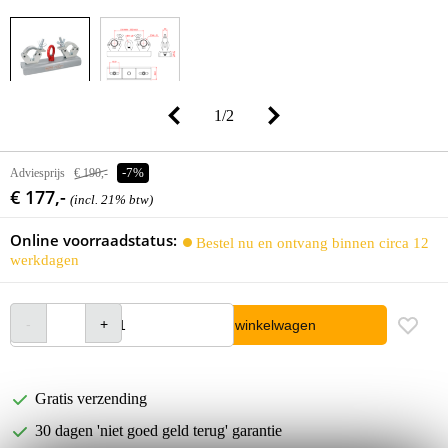
1
/
2
Adviesprijs
€ 190,-
-7%
€ 177,-
(incl. 21% btw)
Online voorraadstatus:
Bestel nu en ontvang binnen circa 12
werkdagen
In winkelwagen
Gratis verzending
30 dagen 'niet goed geld terug' garantie