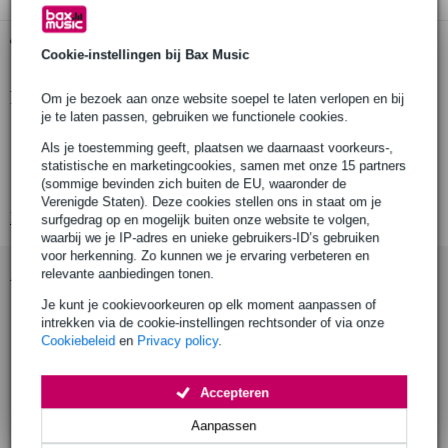
Gratis ophalen in de winkel
Cookie-instellingen bij Bax Music
Productinformatie
Om je bezoek aan onze website soepel te laten verlopen en bij
je te laten passen, gebruiken we functionele cookies.
Part number: G1182
Als je toestemming geeft, plaatsen we daarnaast voorkeurs-,
Materialen: messing
statistische en marketingcookies, samen met onze 15 partners
(sommige bevinden zich buiten de EU, waaronder de
Diameter: Ø16 mm
Verenigde Staten). Deze cookies stellen ons in staat om je
Bekijk alle productspecificaties
surfgedrag op en mogelijk buiten onze website te volgen,
waarbij we je IP-adres en unieke gebruikers-ID’s gebruiken
voor herkenning. Zo kunnen we je ervaring verbeteren en
Accessoires (9)
relevante aanbiedingen tonen.
Je kunt je cookievoorkeuren op elk moment aanpassen of
intrekken via de cookie-instellingen rechtsonder of via onze
Cookiebeleid
en
Privacy policy
.
Accepteren
Aanpassen