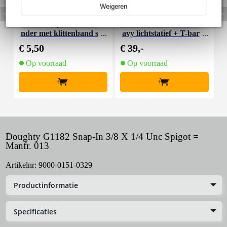
Weigeren
Innox Snap 27 kabelbi
Innox IVA 01 LS Kit he
I
nder met klittenband s
avy lichtstatief + T-bar
mal zwart (10 stuks)
€ 5,50
€ 39,-
€
Op voorraad
Op voorraad
+
+
Doughty G1182 Snap-In 3/8 X 1/4 Unc Spigot =
Manfr. 013
Artikelnr:
9000-0151-0329
Productinformatie
Specificaties