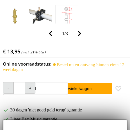
1
/
3
€ 13,95
(incl. 21% btw)
Online voorraadstatus:
Bestel nu en ontvang binnen circa 12
werkdagen
In winkelwagen
30 dagen 'niet goed geld terug' garantie
3 jaar Bax Music garantie