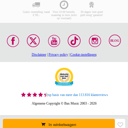
Gratis verzending vanaf
Voor 23:00 besteld,
30 dagen 'niet goed
€ 99,-
maandag in huis (mits
geld terug' garantie!
op voorraad)
BLOG
Disclaimer
|
Privacy policy
|
Cookie-instellingen
op basis van meer dan 113.816 klantreviews
Algemene Copyright © Bax Music 2003 - 2026
In winkelwagen