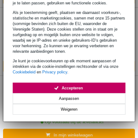
je te laten passen, gebruiken we functionele cookies.
Als je toestemming geeft, plaatsen we daarnaast voorkeurs-,
statistische en marketingcookies, samen met onze 15 partners
Wentex P&D Draagtas, Oranje Maat M - 84
(sommige bevinden zich buiten de EU, waaronder de
x 42 cm (L x B)
Verenigde Staten). Deze cookies stellen ons in staat om je
surfgedrag op en mogelijk buiten onze website te volgen,
€ 4,25
waarbij we je IP-adres en unieke gebruikers-ID’s gebruiken
voor herkenning. Zo kunnen we je ervaring verbeteren en
relevante aanbiedingen tonen.
Op voorraad bij de leverancier
Je kunt je cookievoorkeuren op elk moment aanpassen of
In mijn winkelwagen
intrekken via de cookie-instellingen rechtsonder of via onze
Cookiebeleid
en
Privacy policy
.
Wentex P&D Draagtas, Oranje Maat S - 84
Accepteren
x 22 cm (L x B)
Aanpassen
€ 2,15
Weigeren
Adviesprijs
€ 2,94
Op voorraad bij de leverancier
In mijn winkelwagen