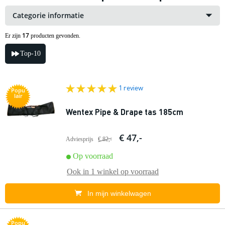
Categorie informatie
17
Er zijn
producten gevonden.
Top-10
1 review
Popu
lair
Wentex Pipe & Drape tas 185cm
€ 47,-
Adviesprijs
€ 82,-
Op voorraad
Ook in
1 winkel
op voorraad
In mijn winkelwagen
Popu