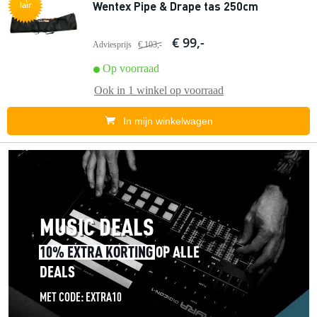
Wentex Pipe & Drape tas 250cm
lair
€ 99,-
Adviesprijs
€ 103,-
Op voorraad
Ook in
1 winkel
op voorraad
In mijn winkelwagen