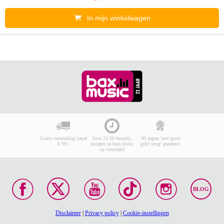
In mijn winkelwagen
Gratis verzending vanaf
Voor 23:00 besteld,
30 dagen 'niet goed
€ 99,-
morgen in huis (mits
geld terug' garantie!
op voorraad)
BLOG
Disclaimer
|
Privacy policy
|
Cookie-instellingen