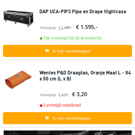
DAP UCA-PIP3 Pipe en Drape flightcase
€ 1.595,-
Adviesprijs
€ 2.406,-
Op voorraad bij de leverancier
In mijn winkelwagen
Wentex P&D Draagtas, Oranje Maat L - 84
x 50 cm (L x B)
€ 3,20
Adviesprijs
€ 4,26
Levertijd onbekend
In mijn winkelwagen