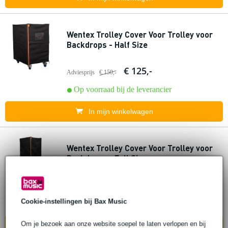
Wentex Trolley Cover Voor Trolley voor
Backdrops - Half Size
€ 125,-
Adviesprijs
€ 150,-
Op voorraad bij de leverancier
In mijn winkelwagen
Wentex Trolley Cover Voor Trolley voor
Backdrops - Full Size
€ 146,-
Adviesprijs
€ 174,-
Cookie-instellingen bij Bax Music
Op voorraad bij de leverancier
Om je bezoek aan onze website soepel te laten verlopen en bij
In mijn winkelwagen