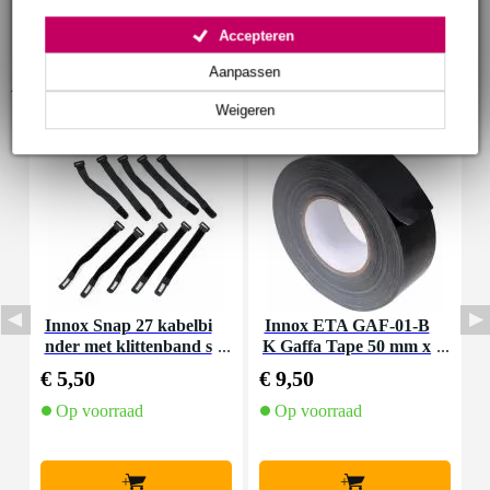
Accepteren
Aanpassen
Accessoires (9)
Weigeren
Innox Snap 27 kabelbi
Innox ETA GAF-01-B
I
nder met klittenband s
K Gaffa Tape 50 mm x
mal zwart (10 stuks)
50 m zwart
€ 5,50
€ 9,50
€
Op voorraad
Op voorraad
+
+