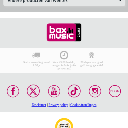
Andere producten van Wentex
Gratis verzending vanaf
Voor 23:00 besteld,
30 dagen 'niet goed
€ 99,-
morgen in huis (mits
geld terug' garantie!
op voorraad)
BLOG
Disclaimer
|
Privacy policy
|
Cookie-instellingen