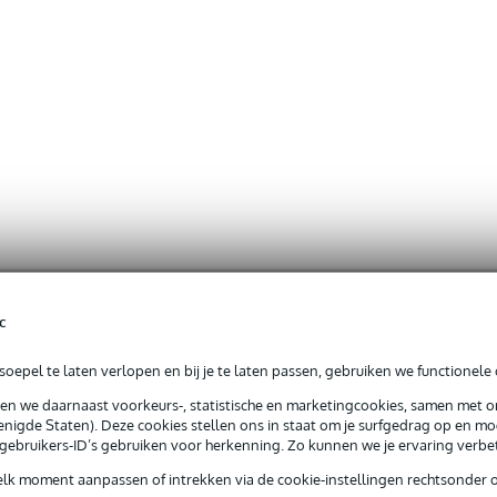
c
oepel te laten verlopen en bij je te laten passen, gebruiken we functionele 
sen we daarnaast voorkeurs-, statistische en marketingcookies, samen met 
nigde Staten). Deze cookies stellen ons in staat om je surfgedrag op en mog
e gebruikers-ID’s gebruiken voor herkenning. Zo kunnen we je ervaring verb
elk moment aanpassen of intrekken via de cookie-instellingen rechtsonder 