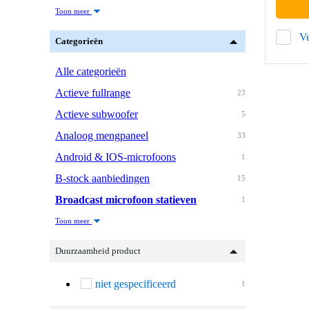
Toon meer
Ve
Categorieën
Alle categorieën
Actieve fullrange
23
Actieve subwoofer
5
Analoog mengpaneel
33
Android & IOS-microfoons
1
B-stock aanbiedingen
15
Broadcast microfoon statieven
1
Toon meer
Duurzaamheid product
niet gespecificeerd
1