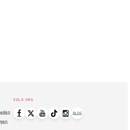
VOLG ONS
heden
BLOG
rgen