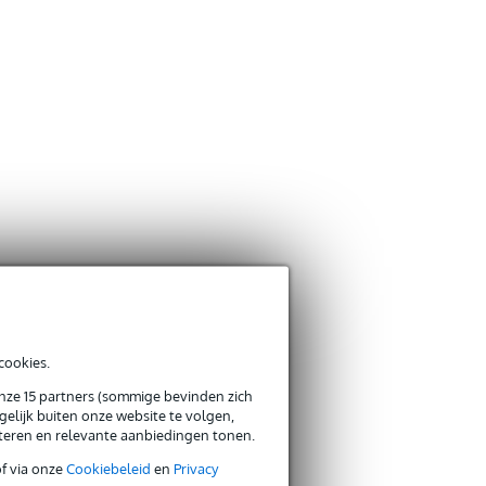
cookies.
onze 15 partners (sommige bevinden zich
elijk buiten onze website te volgen,
eteren en relevante aanbiedingen tonen.
of via onze
Cookiebeleid
en
Privacy