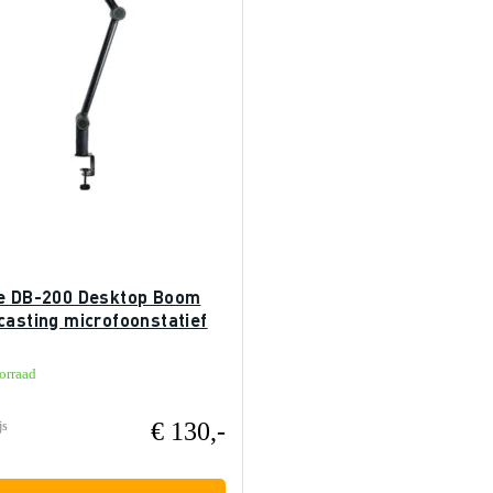
e DB-200 Desktop Boom
casting microfoonstatief
orraad
€ 130,-
js