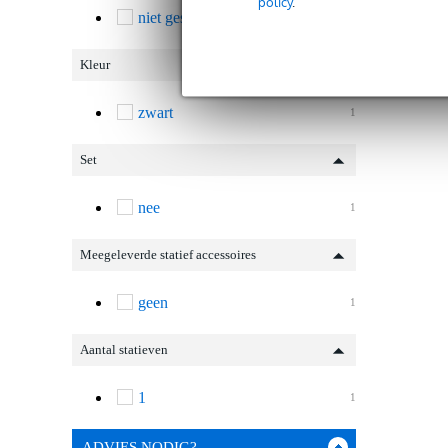
policy
.
niet gespecificeerd
1
Kleur
zwart
1
Set
nee
1
Meegeleverde statief accessoires
geen
1
Aantal statieven
1
1
ADVIES NODIG?