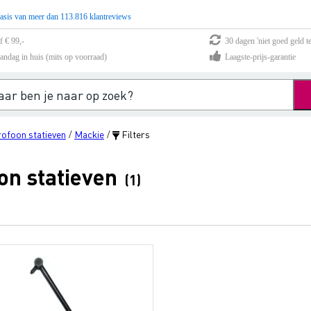
asis van meer dan 113.816 klantreviews
f € 99,-
30 dagen 'niet goed geld te
andag in huis (mits op voorraad)
Laagste-prijs-garantie
ofoon statieven
Mackie
Filters
/
/
on statieven
(1)