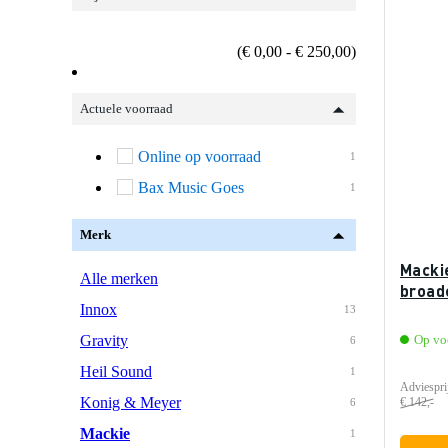
(€ 0,00 - € 250,00)
Actuele voorraad
Online op voorraad
1
Bax Music Goes
1
Merk
Macki
Alle merken
broad
Innox
13
Gravity
Op vo
6
Heil Sound
1
Adviespri
Konig & Meyer
€ 142,-
6
Mackie
1