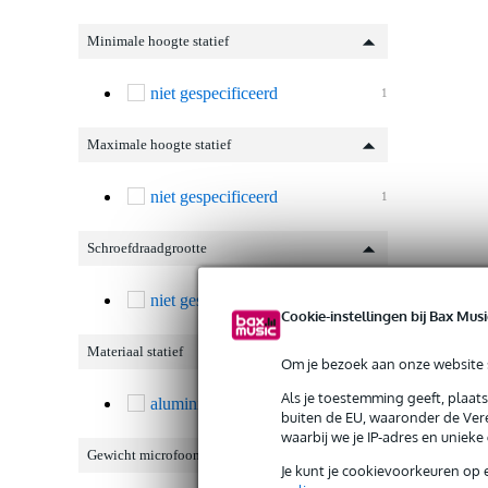
Minimale hoogte statief
niet gespecificeerd
1
Maximale hoogte statief
niet gespecificeerd
1
Schroefdraadgrootte
niet gespecificeerd
1
Cookie-instellingen bij Bax Musi
Materiaal statief
Om je bezoek aan onze website s
Als je toestemming geeft, plaat
aluminium
1
buiten de EU, waaronder de Vere
waarbij we je IP-adres en uniek
Gewicht microfoonstatief
Je kunt je cookievoorkeuren op 