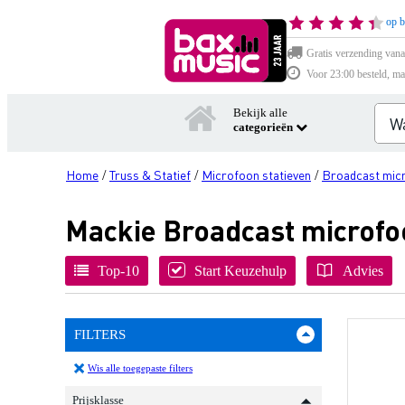
op b
Gratis verzending vana
Voor 23:00 besteld, ma
Bekijk alle
categorieën
Home
Truss & Statief
Microfoon statieven
Broadcast micr
/
/
/
Mackie Broadcast microfo
Top-10
Start Keuzehulp
Advies
FILTERS
Wis alle toegepaste filters
Prijsklasse