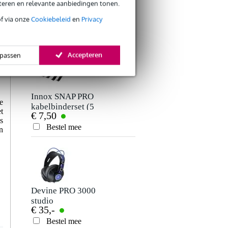
Innox IVA 12
eteren en relevante aanbiedingen tonen.
microfoonstatief
of via onze
Cookiebeleid
en
Privacy
€ 19,-
met hengelarm
Je beoordeling
Bestel mee
Je ervaring
Accepteren
passen
Innox SNAP PRO
e
kabelbinderset (5
t
€ 7,50
stuks)
s
Bestel mee
n
Verstuur
Devine PRO 3000
studio
€ 35,-
hoofdtelefoon
Bestel mee