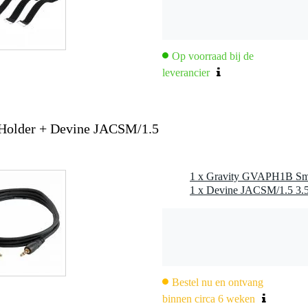
hts, omhoog en omlaag)
Op voorraad bij de
schapformaat
leverancier
Holder + Devine JACSM/1.5
Bestel nu en ontvang
binnen circa 6 weken