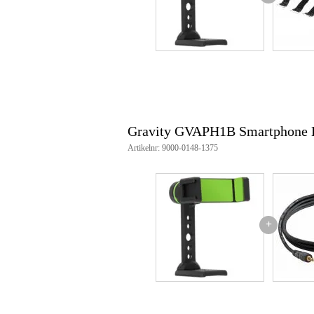
Kantelhoek: +/- 90° (links, rec
Max. apparaatgrootte: 94 mm
Min. apparaatgrootte: 58 mm
Max. apparaatdiepte: 15 mm
Extra functies: Portret- en land
Gewicht: 0,16 kg
Gravity GVAPH1B Smartphone 
Artikelnr: 9000-0148-1375
+