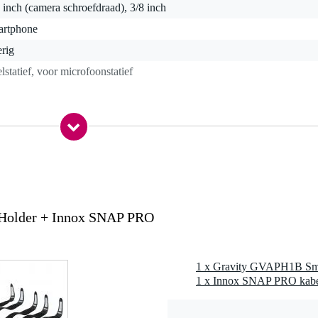
 inch (camera schroefdraad), 3/8 inch
artphone
rig
elstatief, voor microfoonstatief
0 gr
0 x 7,0 x 5,0 cm
ds
Holder + Innox SNAP PRO
45 x 38 mm
x 1/4"
1 x Innox SNAP PRO kabelb
1/4" draad, 1x cold shoe
EVA en rubber