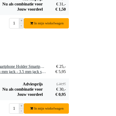
Nu als combinatie voor
€ 31,-
Jouw voordeel
€ 1,50
+
In mijn winkelwagen
-
1 x Gravity GVAPH1B Smartphone Holder Smartphone houder voor statief en tafel
€ 25,-
1 x Devine JACSM/1.5 3.5 mm jack - 3.5 mm jack stereo mini jack kabel 1.5m
€ 5,95
Adviesprijs
€ 30,95
Nu als combinatie voor
€ 30,-
Jouw voordeel
€ 0,95
+
In mijn winkelwagen
-