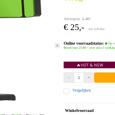
Adviesprijs
€ 30,-
€ 25,-
incl. 21% btw
Online voorraadstatus:
Op vo
Bestel voor 23:00 = over circa 3 werkda
🔥HOT & NEW
-
+
Vergelijken
Winkelvoorraad