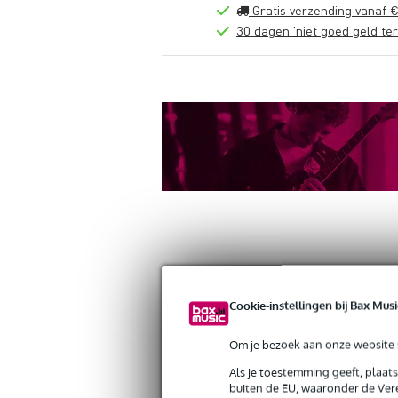
Gratis verzending vanaf €
30 dagen 'niet goed geld ter
Productinformatie
Reviews
(0)
Down
Cookie-instellingen bij Bax Musi
Gravity GVAPH1B Smartphone Holder S
Artikelnr:
9000-0148-1374
Om je bezoek aan onze website s
Servicebelofte
Als je toestemming geeft, plaat
buiten de EU, waaronder de Vere