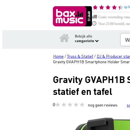
op b
Gratis verzending vana
Voor 23:00 besteld, mo
Bekijk alle
categorieën
Home
Truss & Statief
DJ & Producer sta
/
/
Gravity GVAPH1B Smartphone Holder Smartp
Gravity GVAPH1B 
statief en tafel
0
nog geen reviews
s