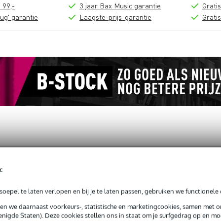
 99,-
3 jaar Bax Music garantie
Grati
ug' garantie
Laagste-prijs-garantie
Grati
loads (2)
c
martphone houder voor statief en tafel
oepel te laten verlopen en bij je te laten passen, gebruiken we functionele 
sen we daarnaast voorkeurs-, statistische en marketingcookies, samen met 
nigde Staten). Deze cookies stellen ons in staat om je surfgedrag op en mog