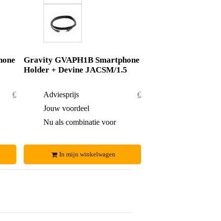
hone
Gravity GVAPH1B Smartphone
Holder + Devine JACSM/1.5
€ 32,50
Adviesprijs
€ 30,95
€ 1,50
Jouw voordeel
€ 0,95
€ 31,-
Nu als combinatie voor
€ 30,-
In mijn winkelwagen