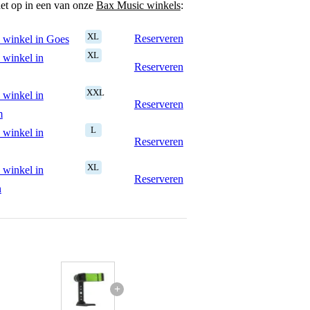
het op in een van onze
Bax Music winkels
:
XL
Reserveren
 winkel in Goes
XL
 winkel in
Reserveren
XXL
 winkel in
Reserveren
m
L
 winkel in
Reserveren
XL
 winkel in
Reserveren
n
+