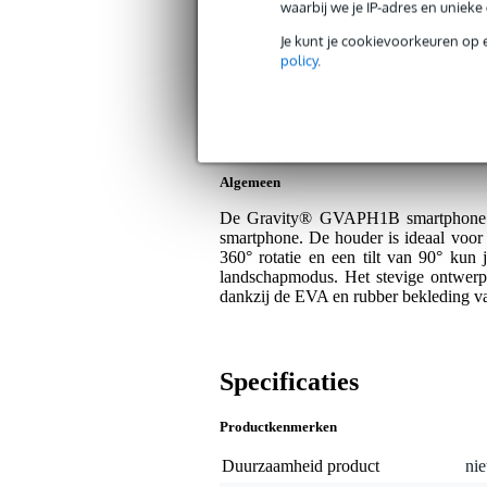
Bax Music Garantie
: Op dit product krij
waarbij we je IP-adres en uniek
Op dit product krijg je 5 jaar Bax Music garan
Je kunt je cookievoorkeuren op 
policy
.
Plus- en minpunten
360° rotatie en 90° kanteling voor 
EVA en rubber bescherming tegen 
Algemeen
De Gravity® GVAPH1B smartphone hou
smartphone. De houder is ideaal voor 
360° rotatie en een tilt van 90° kun je
landschapmodus. Het stevige ontwerp z
dankzij de EVA en rubber bekleding v
Specificaties
Productkenmerken
Duurzaamheid product
nie