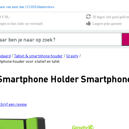
asis van meer dan 113.816 klantreviews
f € 99,-
30 dagen 'niet goed geld te
rgen in huis (mits op voorraad)
Laagste-prijs-garantie
ndaard
Tablet & smartphone houder
Gravity
/
/
/
hone houder voor statief en tafel
Smartphone Holder Smartphone
chrijf een review