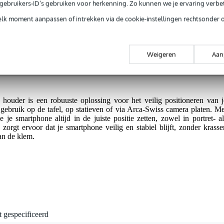
g je 5 jaar Bax Music garantie.
e gebruikers-ID’s gebruiken voor herkenning. Zo kunnen we je ervaring verb
tie.
elk moment aanpassen of intrekken via de cookie-instellingen rechtsonder 
flexibele posities.
Weigeren
Aan
krassen.
der is een robuuste oplossing voor het veilig positioneren van j
gebruik op de tafel, op statieven of via Arca-Swiss camera platen. Me
 je smartphone altijd in de juiste positie zetten, zowel in portret- al
orgt ervoor dat je smartphone veilig en stabiel blijft, zonder krasse
an de klem.
t gespecificeerd