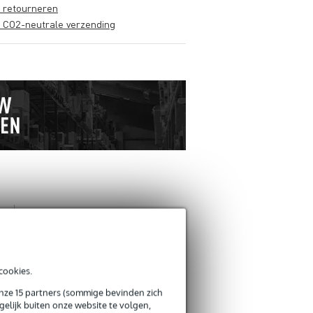
s retourneren
s CO2-neutrale verzending
ANDEREN KOCHTEN OOK
Schrijf zelf een review
cookies.
onze 15 partners (sommige bevinden zich
Je naam
elijk buiten onze website te volgen,
Er zijn nog geen reviews voor dit product.