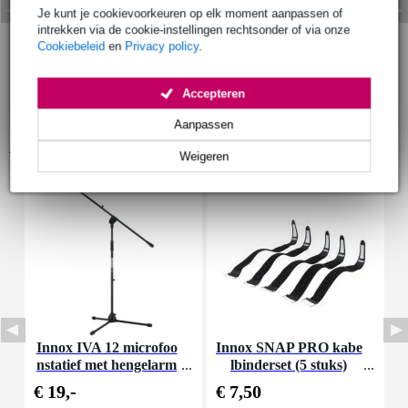
Je kunt je cookievoorkeuren op elk moment aanpassen of
intrekken via de cookie-instellingen rechtsonder of via onze
Cookiebeleid
en
Privacy policy
.
Accepteren
Aanpassen
Accessoires (8)
Weigeren
Innox IVA 12 microfoo
Innox SNAP PRO kabe
I
nstatief met hengelarm
lbinderset (5 stuks)
€ 19,-
€ 7,50
€