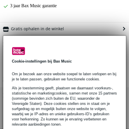
3 jaar Bax Music garantie
Gratis ophalen in de winkel
Productinformatie
19777 tablet PC stand holder
Cookie-instellingen bij Bax Music
hellingshoek: 0° to 90°
in hoogte verstelbaar: van 155 tot 307 mm
Om je bezoek aan onze website soepel te laten verlopen en bij
Bekijk alle productspecificaties
je te laten passen, gebruiken we functionele cookies.
Als je toestemming geeft, plaatsen we daarnaast voorkeurs-,
statistische en marketingcookies, samen met onze 15 partners
Bekijk ook eens (3)
(sommige bevinden zich buiten de EU, waaronder de
Verenigde Staten). Deze cookies stellen ons in staat om je
surfgedrag op en mogelijk buiten onze website te volgen,
waarbij we je IP-adres en unieke gebruikers-ID’s gebruiken
voor herkenning. Zo kunnen we je ervaring verbeteren en
relevante aanbiedingen tonen.