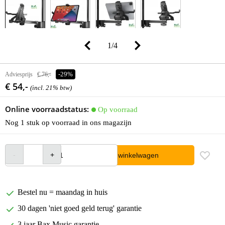
1
/
4
Adviesprijs
€ 76,-
-29%
€ 54,-
(incl. 21% btw)
Online voorraadstatus:
Op voorraad
Nog 1 stuk op voorraad in ons magazijn
In winkelwagen
Bestel nu = maandag in huis
30 dagen 'niet goed geld terug' garantie
3 jaar Bax Music garantie