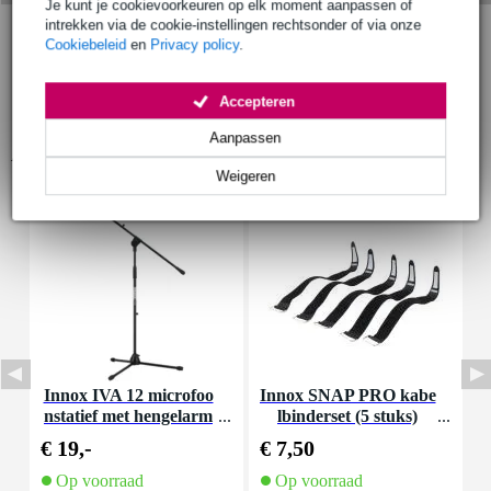
Je kunt je cookievoorkeuren op elk moment aanpassen of
intrekken via de cookie-instellingen rechtsonder of via onze
Cookiebeleid
en
Privacy policy
.
Accepteren
Aanpassen
Accessoires (8)
Weigeren
Innox IVA 12 microfoo
Innox SNAP PRO kabe
I
nstatief met hengelarm
lbinderset (5 stuks)
€ 19,-
€ 7,50
€
Op voorraad
Op voorraad