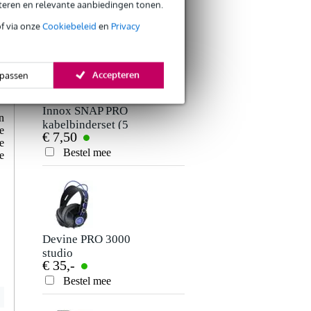
eteren en relevante aanbiedingen tonen.
€ 19,-
met hengelarm
Bestel mee
of via onze
Cookiebeleid
en
Privacy
Accepteren
passen
Innox SNAP PRO
n
kabelbinderset (5
e
€ 7,50
stuks)
e
Bestel mee
e
Devine PRO 3000
studio
€ 35,-
hoofdtelefoon
Bestel mee