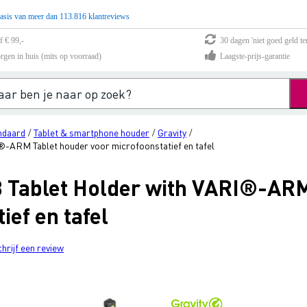
asis van meer dan 113.816 klantreviews
f € 99,-
30 dagen 'niet goed geld te
rgen in huis (mits op voorraad)
Laagste-prijs-garantie
ndaard
Tablet & smartphone houder
Gravity
/
/
/
-ARM Tablet houder voor microfoonstatief en tafel
 Tablet Holder with VARI®-ARM
ief en tafel
chrijf een review