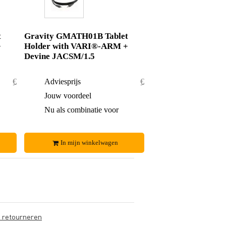
t
Gravity GMATH01B Tablet
+
Holder with VARI®-ARM +
Devine JACSM/1.5
€ 53,50
Adviesprijs
€ 51,95
€ 1,50
Jouw voordeel
€ 0,95
€ 52,-
Nu als combinatie voor
€ 51,-
In mijn winkelwagen
s retourneren