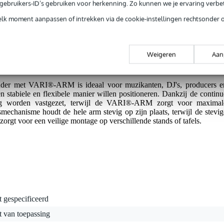
tie.
e gebruikers-ID’s gebruiken voor herkenning. Zo kunnen we je ervaring verb
elk moment aanpassen of intrekken via de cookie-instellingen rechtsonder 
ging.
 centrale schroef.
Weigeren
Aan
r met VARI®-ARM is ideaal voor muzikanten, DJ's, producers e
n stabiele en flexibele manier willen positioneren. Dankzij de continu
ilig worden vastgezet, terwijl de VARI®-ARM zorgt voor maximal
gsmechanisme houdt de hele arm stevig op zijn plaats, terwijl de stevig
orgt voor een veilige montage op verschillende stands of tafels.
t gespecificeerd
t van toepassing