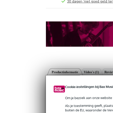
30 dagen 'niet goed geld ter
Productinformatie
Video's (1)
Revi
Gravity GMATH01B Tablet Holder wit
Cookie-instellingen bij Bax Musi
Artikelnr:
9000-0148-1274
Servicebelofte
Om je bezoek aan onze website s
Als je toestemming geeft, plaat
Bax Music Garantie
: Op dit product krij
buiten de EU, waaronder de Vere