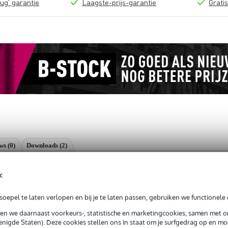
ug' garantie
Laagste-prijs-garantie
Grati
ews
(0)
Downloads (2)
h VARI®-ARM Tablet houder voor microfoonstatief en tafel
c
oepel te laten verlopen en bij je te laten passen, gebruiken we functionele 
sen we daarnaast voorkeurs-, statistische en marketingcookies, samen met 
g je 5 jaar Bax Music garantie.
nigde Staten). Deze cookies stellen ons in staat om je surfgedrag op en mog