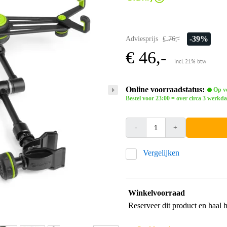
-39%
Adviesprijs
€ 76,-
€ 46,-
incl. 21% btw
Online voorraadstatus:
Op vo
Bestel voor 23:00 = over circa 3 werkda
-
+
Vergelijken
Winkelvoorraad
Reserveer dit product en haal 