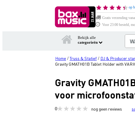
op b
Gratis verzending vana
Voor 23:00 besteld, mo
Bekijk alle
categorieën
Home
Truss & Statief
DJ & Producer sta
/
/
Gravity GMATH01B Tablet Holder with VARI®
Gravity GMATH01B
voor microfoonstat
0
nog geen reviews
s