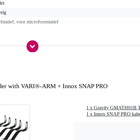
let
rig
elstatief, voor microfoonstatief
5 gr
5 x 11,0 x 10,5 cm
ires
der with VARI®-ARM + Innox SNAP PRO
afelblad
1 x Innox SNAP PRO kabelb
 - 295 mm
mm
m, 2 x 15 mm
a