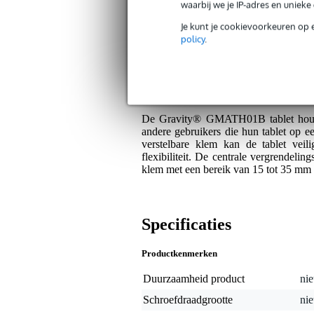
Op dit product krijg je 5 jaar Bax Music garan
waarbij we je IP-adres en uniek
Plus- en minpunten
Je kunt je cookievoorkeuren op 
policy
.
Stevige en flexibele tabletbevesti
Eenvoudige en veilige montage met
Algemeen
De Gravity® GMATH01B tablet houde
andere gebruikers die hun tablet op ee
verstelbare klem kan de tablet ve
flexibiliteit. De centrale vergrendelin
klem met een bereik van 15 tot 35 mm z
Specificaties
Productkenmerken
Duurzaamheid product
nie
Schroefdraadgrootte
nie