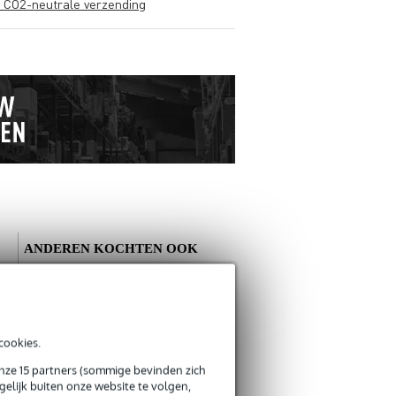
s CO2-neutrale verzending
ANDEREN KOCHTEN OOK
cookies.
onze 15 partners (sommige bevinden zich
Innox IVA 12
elijk buiten onze website te volgen,
microfoonstatief