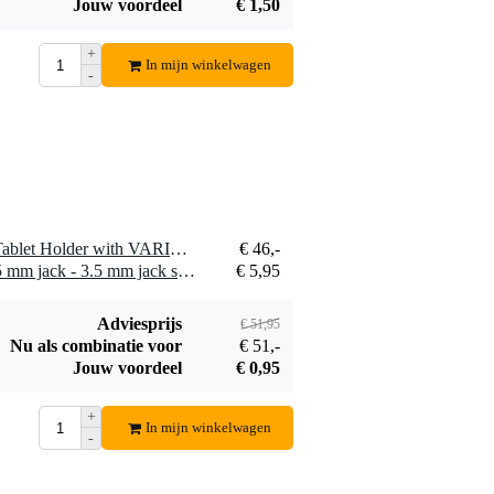
Jouw voordeel
€ 1,50
+
In mijn winkelwagen
-
1 x Gravity GMATH01B Tablet Holder with VARI®-ARM Tablet houder voor microfoonstatief en tafel
€ 46,-
1 x Devine JACSM/1.5 3.5 mm jack - 3.5 mm jack stereo mini jack kabel 1.5m
€ 5,95
Adviesprijs
€ 51,95
Nu als combinatie voor
€ 51,-
Jouw voordeel
€ 0,95
+
In mijn winkelwagen
-