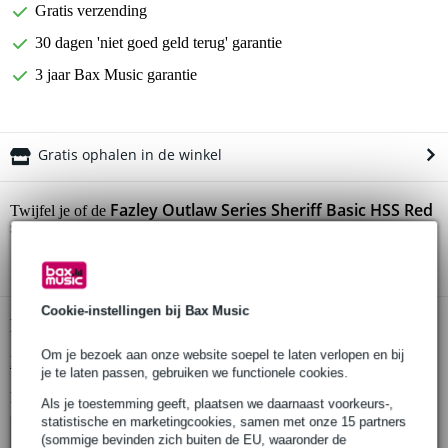
Gratis verzending
30 dagen 'niet goed geld terug' garantie
3 jaar Bax Music garantie
Gratis ophalen in de winkel
Fazley Outlaw Series Sheriff Basic HSS Red
Twijfel je of de
starterset
bij je past? Doe de check.
Start de check
Cookie-instellingen bij Bax Music
Productinformatie
Om je bezoek aan onze website soepel te laten verlopen en bij
Bekijk alle productspecificaties
je te laten passen, gebruiken we functionele cookies.
Bekijk ook eens (4)
Als je toestemming geeft, plaatsen we daarnaast voorkeurs-,
statistische en marketingcookies, samen met onze 15 partners
(sommige bevinden zich buiten de EU, waaronder de