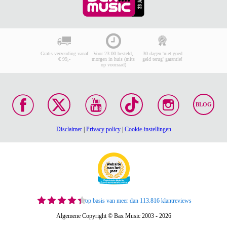
Gratis verzending vanaf
Voor 23:00 besteld,
30 dagen 'niet goed
€ 99,-
morgen in huis (mits
geld terug' garantie!
op voorraad)
BLOG
Disclaimer
|
Privacy policy
|
Cookie-instellingen
op basis van meer dan 113.816 klantreviews
Algemene Copyright © Bax Music 2003 - 2026