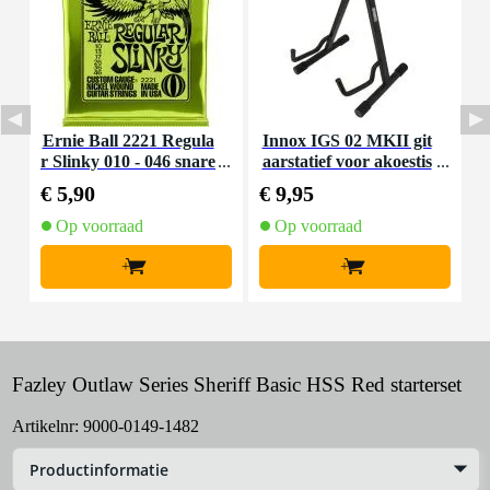
Ernie Ball 2221 Regula
Innox IGS 02 MKII git
r Slinky 010 - 046 snare
aarstatief voor akoestis
S
nset voor elektrische git
che gitaar
s
€ 5,90
€ 9,95
€
aar
Op voorraad
Op voorraad
+
+
Fazley Outlaw Series Sheriff Basic HSS Red starterset
Artikelnr:
9000-0149-1482
Productinformatie