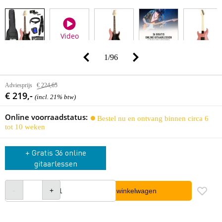
Video
1
/
96
Adviesprijs
€ 224,65
€ 219,-
(incl. 21% btw)
Online voorraadstatus:
Bestel nu en ontvang binnen circa 6
tot 10 weken
+ Gratis 36 online
gitaarlessen
In winkelwagen