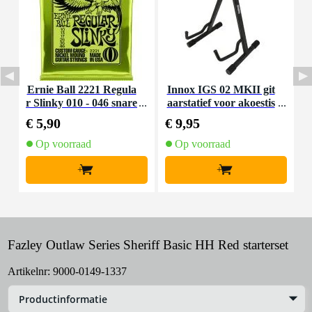
Ernie Ball 2221 Regula
Innox IGS 02 MKII git
r Slinky 010 - 046 snare
aarstatief voor akoestis
S
nset voor elektrische git
che gitaar
s
€ 5,90
€ 9,95
€
aar
Op voorraad
Op voorraad
+
+
Fazley Outlaw Series Sheriff Basic HH Red starterset
Artikelnr:
9000-0149-1337
Productinformatie