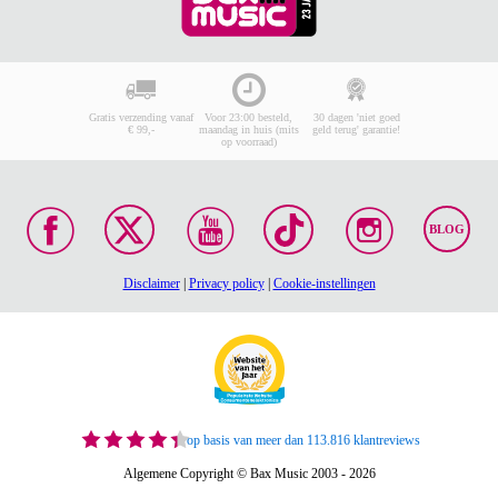
Gratis verzending vanaf
Voor 23:00 besteld,
30 dagen 'niet goed
€ 99,-
maandag in huis (mits
geld terug' garantie!
op voorraad)
BLOG
Disclaimer
|
Privacy policy
|
Cookie-instellingen
op basis van meer dan 113.816 klantreviews
Algemene Copyright © Bax Music 2003 - 2026