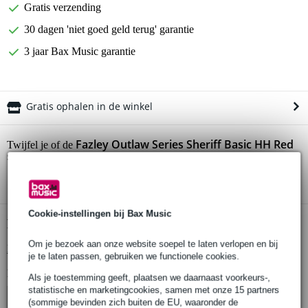
Gratis verzending
30 dagen 'niet goed geld terug' garantie
3 jaar Bax Music garantie
Gratis ophalen in de winkel
Fazley Outlaw Series Sheriff Basic HH Red
Twijfel je of de
starterset
bij je past? Doe de check.
Start de check
Cookie-instellingen bij Bax Music
Productinformatie
Om je bezoek aan onze website soepel te laten verlopen en bij
Bekijk alle productspecificaties
je te laten passen, gebruiken we functionele cookies.
Bekijk ook eens (4)
Als je toestemming geeft, plaatsen we daarnaast voorkeurs-,
statistische en marketingcookies, samen met onze 15 partners
(sommige bevinden zich buiten de EU, waaronder de