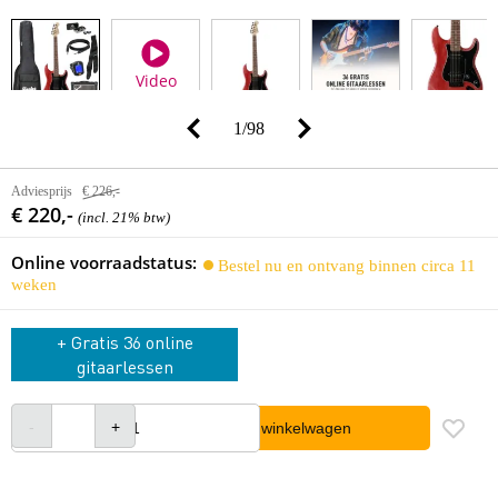
Video
1
/
98
Adviesprijs
€ 226,-
€ 220,-
(incl. 21% btw)
Online voorraadstatus:
Bestel nu en ontvang binnen circa 11
weken
+ Gratis 36 online
gitaarlessen
In winkelwagen