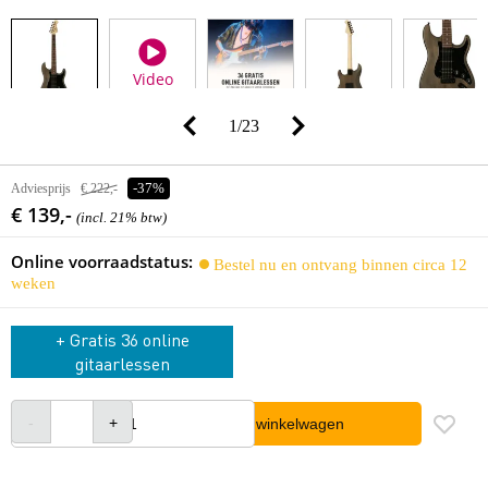
Video
1
/
23
Adviesprijs
€ 222,-
-37%
€ 139,-
(incl. 21% btw)
Online voorraadstatus:
Bestel nu en ontvang binnen circa 12
weken
+ Gratis 36 online
gitaarlessen
In winkelwagen