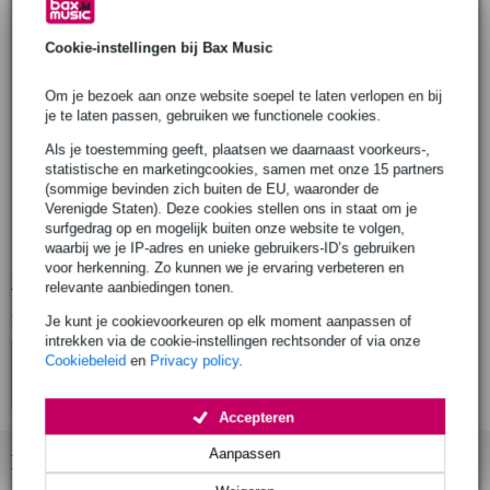
Fazley elektrische gitaar
model: Sheriff Basic HSS
Cookie-instellingen bij Bax Music
serie: Outlaw Series
Om je bezoek aan onze website soepel te laten verlopen en bij
body
materiaal: elzen (alder)
je te laten passen, gebruiken we functionele cookies.
afwerking: hand stained
Als je toestemming geeft, plaatsen we daarnaast voorkeurs-,
statistische en marketingcookies, samen met onze 15 partners
hals
(sommige bevinden zich buiten de EU, waaronder de
verbinding: geschroefd (bolt-on)
Verenigde Staten). Deze cookies stellen ons in staat om je
materiaal: esdoorn (maple)
surfgedrag op en mogelijk buiten onze website te volgen,
afwerking: zijdeglans (satin)
waarbij we je IP-adres en unieke gebruikers-ID’s gebruiken
voor herkenning. Zo kunnen we je ervaring verbeteren en
Bekijk alle productspecificaties
relevante aanbiedingen tonen.
Bekijk ook eens (3)
Je kunt je cookievoorkeuren op elk moment aanpassen of
intrekken via de cookie-instellingen rechtsonder of via onze
Cookiebeleid
en
Privacy policy
.
Accepteren
Aanpassen
Bekijk ook eens (23)