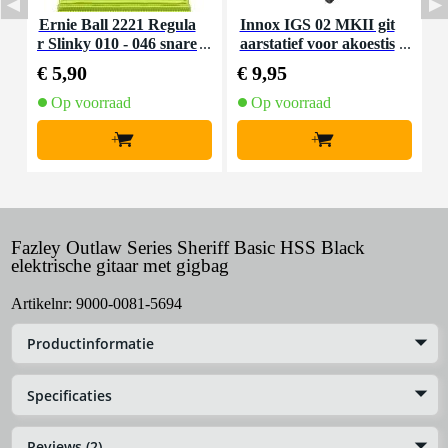
Ernie Ball 2221 Regula
Innox IGS 02 MKII git
r Slinky 010 - 046 snare
aarstatief voor akoestis
S
nset voor elektrische git
che gitaar
s
€ 5,90
€ 9,95
€
aar
Op voorraad
Op voorraad
+
+
Fazley Outlaw Series Sheriff Basic HSS Black
elektrische gitaar met gigbag
Artikelnr:
9000-0081-5694
Productinformatie
Specificaties
Reviews (2)