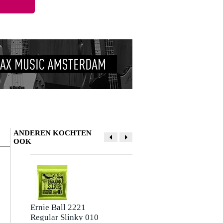
ANDEREN KOCHTEN
OOK
Ernie Ball 2221
Fazley C1B capo
Regular Slinky 010
voor gitaar zwart