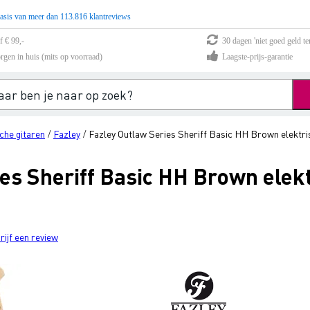
asis van meer dan 113.816 klantreviews
f € 99,-
30 dagen 'niet goed geld te
rgen in huis (mits op voorraad)
Laagste-prijs-garantie
che gitaren
Fazley
Fazley Outlaw Series Sheriff Basic HH Brown elektri
/
/
es Sheriff Basic HH Brown elekt
rijf een review