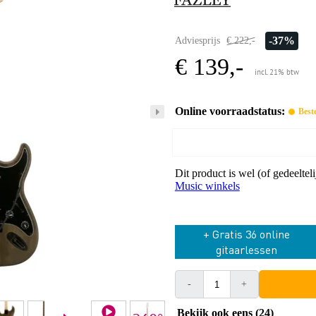
-37%
Adviesprijs
€ 222,-
€ 139,-
incl. 21% btw
Online voorraadstatus:
Best
Dit product is wel (of gedeelte
Music winkels
+ Gratis 36 online
gitaarlessen
-
+
Bekijk ook eens (24)