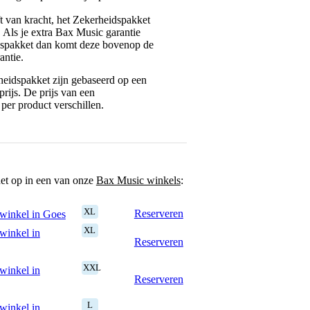
jft van kracht, het Zekerheidspakket
. Als je extra Bax Music garantie
dspakket dan komt deze bovenop de
antie.
eidspakket zijn gebaseerd op een
rijs. De prijs van een
per product verschillen.
het op in een van onze
Bax Music winkels
:
XL
Reserveren
winkel in Goes
XL
winkel in
Reserveren
XXL
winkel in
Reserveren
L
winkel in