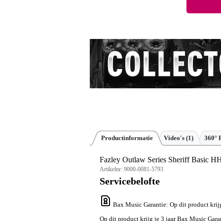
Productinformatie
Video's (1)
360° 
Fazley Outlaw Series Sheriff Basic HH
Artikelnr:
9000-0081-5793
Servicebelofte
Bax Music Garantie
: Op dit product kri
Op dit product krijg je 3 jaar Bax Music Gara