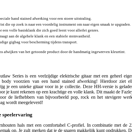
ciale hand stained afwerking voor een stoere uitstraling.
arist die op zoek is naar een voordelig instrument om naar eigen smaak te upgraden.
een volle basisklank die zich goed leent voor allerlei genres.
agt aan de algehele klank en een stabiele stemvastheid.
dige gigbag voor bescherming tijdens transport.
ns afwijken van het getoonde product door de handmatig ingewreven kleurtint.
law Series is een veelzijdige elektrische gitaar met een geheel eige
d body voorzien van een hand stained afwerking! Hierdoor ziet el
ijg je een unieke gitaar voor in je collectie. Deze HH-versie is gelade
r je kunt rekenen op een krachtige en volle klank. Dit maakt de Fazle
or de liefhebbers van bijvoorbeeld pop, rock en het stevigere werk
bag wordt meegeleverd!
e speelervaring
nhouten hals met een comfortabel C-profiel. In combinatie met de 2
lgemak op. Je zult merken dat je de snaren makkelijk kunt opdrukken. D