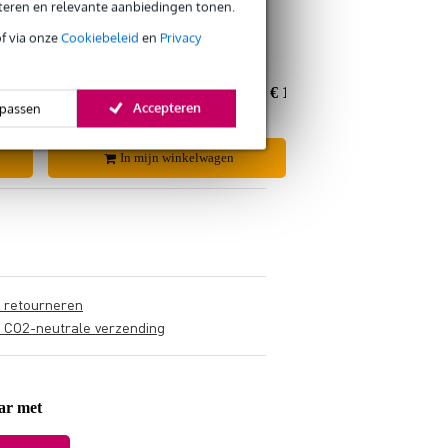
eteren en relevante aanbiedingen tonen.
€ 140,40
of via onze
Cookiebeleid
en
Privacy
€ 0,40
€ 140,-
Nu als combinatie voor
€ 139,15
Accepteren
passen
In mijn winkelwagen
s retourneren
s CO2-neutrale verzending
aar met