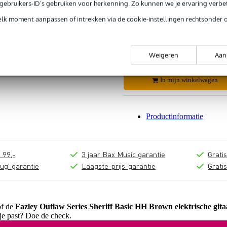
e gebruikers-ID’s gebruiken voor herkenning. Zo kunnen we je ervaring verb
Adviesprijs
elk moment aanpassen of intrekken via de cookie-instellingen rechtsonder 
Jouw voordeel
Nu als combinatie voor
Weigeren
Aan
In mijn winkelwagen
Productinformatie
 99,-
3 jaar Bax Music garantie
Grati
ug' garantie
Laagste-prijs-garantie
Grati
of de
Fazley Outlaw Series Sheriff Basic HH Brown elektrische git
 je past? Doe de check.