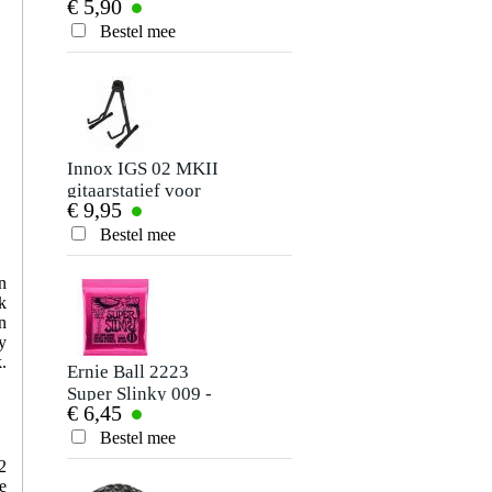
€ 5,90
€ 6,75
- 046 snarenset
voor elektrische
Bestel mee
Bestel mee
gitaar
Innox IGS 02 MKII
Fazley EGS03
gitaarstatief voor
snaren voor
€ 9,95
€ 2,95
akoestische gitaar
elektrische gitaar
(regular)
Bestel mee
Bestel mee
n
k
n
y
.
Ernie Ball 2223
Fazley PB01
Super Slinky 009 -
plectrumhouder
€ 6,45
€ 2,95
042 snarenset voor
elektrische gitaar
Bestel mee
Bestel mee
2
e