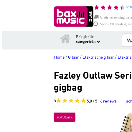
op b
Gratis verzending vana
Voor 23:00 besteld, mo
Bekijk alle
categorieën
Home
Gitaar
Elektrische gitaar
Elektris
/
/
/
Fazley Outlaw Seri
gigbag
5
5,0 / 5
6
reviews
sch
POPULAIR