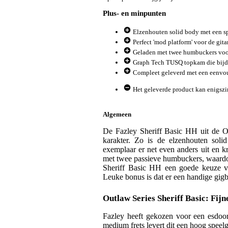
Plus- en minpunten
Elzenhouten solid body met een spe
Perfect 'mod platform' voor de git
Geladen met twee humbuckers voor 
Graph Tech TUSQ topkam die bijdra
Compleet geleverd met een eenvou
Het geleverde product kan enigszi
Algemeen
De Fazley Sheriff Basic HH uit de Out
karakter. Zo is de elzenhouten soli
exemplaar er net even anders uit en kr
met twee passieve humbuckers, waardoo
Sheriff Basic HH een goede keuze vo
Leuke bonus is dat er een handige gig
Outlaw Series Sheriff Basic: Fijn
Fazley heeft gekozen voor een esdoor
medium frets levert dit een hoog spee