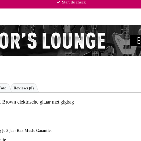
Start de check
Foto
Reviews
(6)
 Brown elektrische gitaar met gigbag
jg je 3 jaar Bax Music Garantie.
ntie.