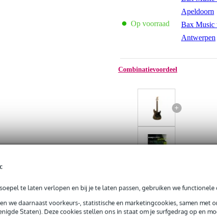
Apeldoorn
Op voorraad
Bax Music 
Antwerpen
Combinatievoordeel
+
c
Fazley Outlaw Series Sherif
oepel te laten verlopen en bij je te laten passen, gebruiken we functionele 
Basic HH Brown +
Voggenreiter Easy Scales
sen we daarnaast voorkeurs-, statistische en marketingcookies, samen met 
Guitar
nigde Staten). Deze cookies stellen ons in staat om je surfgedrag op en mog