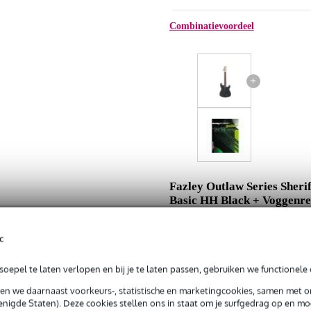
Combinatievoordeel
+
Fazley Outlaw Series Sherif
Basic HH Black + Voggenre
Easy Scales Guitar
c
Adviesprijs
Jouw voordeel
oepel te laten verlopen en bij je te laten passen, gebruiken we functionele 
Nu als combinatie voor
sen we daarnaast voorkeurs-, statistische en marketingcookies, samen met 
nigde Staten). Deze cookies stellen ons in staat om je surfgedrag op en mog