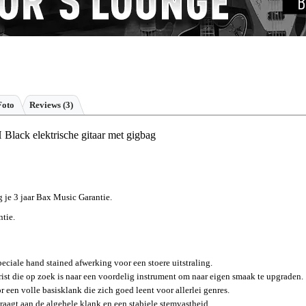
Foto
Reviews
(3)
 Black elektrische gitaar met gigbag
jg je 3 jaar Bax Music Garantie.
ntie.
ciale hand stained afwerking voor een stoere uitstraling.
arist die op zoek is naar een voordelig instrument om naar eigen smaak te upgraden.
een volle basisklank die zich goed leent voor allerlei genres.
agt aan de algehele klank en een stabiele stemvastheid.