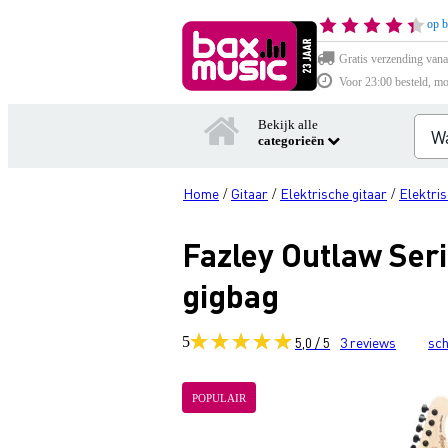
op b
Gratis verzending vana
Voor 23:00 besteld, mo
Bekijk alle
categorieën
Home
Gitaar
Elektrische gitaar
Elektris
/
/
/
Fazley Outlaw Seri
gigbag
5
5,0 / 5
3
reviews
sch
POPULAIR