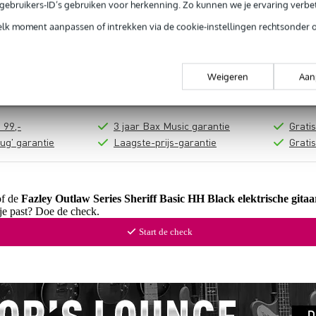
e gebruikers-ID’s gebruiken voor herkenning. Zo kunnen we je ervaring verb
In mijn winkelwagen
elk moment aanpassen of intrekken via de cookie-instellingen rechtsonder 
Productinformatie
Weigeren
Aan
 99,-
3 jaar Bax Music garantie
Grati
ug' garantie
Laagste-prijs-garantie
Grati
of de
Fazley Outlaw Series Sheriff Basic HH Black elektrische gitaa
 je past? Doe de check.
Start de check