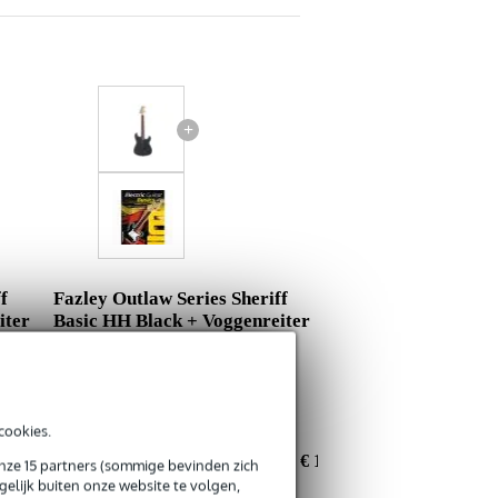
+
f
Fazley Outlaw Series Sheriff
iter
Basic HH Black + Voggenreiter
Electric Guitar Basics
€ 140,40
€ 0,40
cookies.
€ 140,-
Nu als combinatie voor
€ 139,15
onze 15 partners (sommige bevinden zich
elijk buiten onze website te volgen,