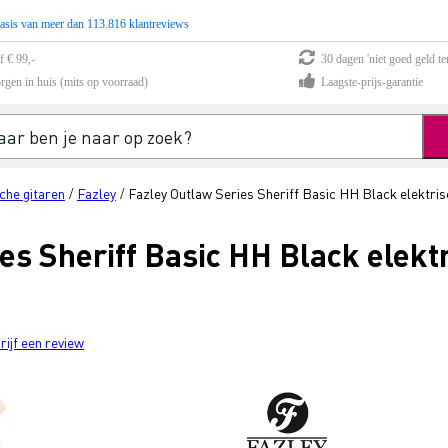
asis van meer dan 113.816 klantreviews
f € 99,-
30 dagen 'niet goed geld te
rgen in huis (mits op voorraad)
Laagste-prijs-garantie
che gitaren
Fazley
Fazley Outlaw Series Sheriff Basic HH Black elektris
/
/
es Sheriff Basic HH Black elekt
rijf een review