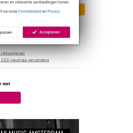
eteren en relevante aanbiedingen tonen.
In mijn winkelwagen
of via onze
Cookiebeleid
en
Privacy
Accepteren
passen
s retourneren
s CO2-neutrale verzending
r met