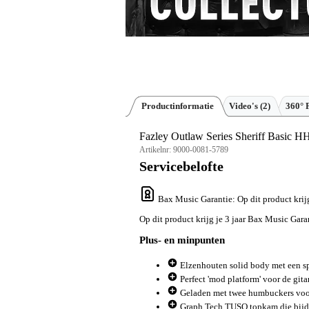
Productinformatie
Video's (2)
360° 
Fazley Outlaw Series Sheriff Basic HH
Artikelnr:
9000-0081-5789
Servicebelofte
Bax Music Garantie
: Op dit product kri
Op dit product krijg je 3 jaar Bax Music Gara
Plus- en minpunten
Elzenhouten solid body met een spe
Perfect 'mod platform' voor de git
Geladen met twee humbuckers voor 
Graph Tech TUSQ topkam die bijdra