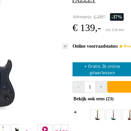
-37%
Adviesprijs
€ 222,-
€ 139,-
incl. 21% btw
Online voorraadstatus:
Best
+ Gratis 36 online
gitaarlessen
-
+
Bekijk ook eens (23)