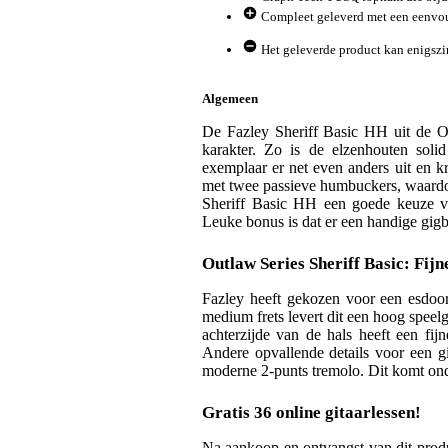
Compleet geleverd met een eenvou
Het geleverde product kan enigszi
Algemeen
De Fazley Sheriff Basic HH uit de Out
karakter. Zo is de elzenhouten soli
exemplaar er net even anders uit en kr
met twee passieve humbuckers, waardoo
Sheriff Basic HH een goede keuze vo
Leuke bonus is dat er een handige gig
Outlaw Series Sheriff Basic: Fijn
Fazley heeft gekozen voor een esdoor
medium frets levert dit een hoog spee
achterzijde van de hals heeft een fij
Andere opvallende details voor een g
moderne 2-punts tremolo. Dit komt ond
Gratis 36 online gitaarlessen!
Na aankoop en ontvangst van dit prod