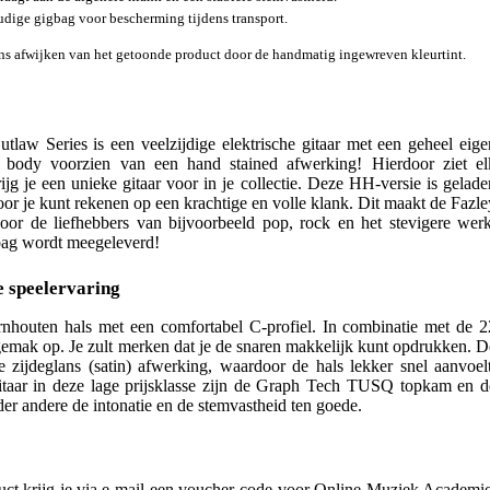
dige gigbag voor bescherming tijdens transport.
ns afwijken van het getoonde product door de handmatig ingewreven kleurtint.
law Series is een veelzijdige elektrische gitaar met een geheel eige
d body voorzien van een hand stained afwerking! Hierdoor ziet el
ijg je een unieke gitaar voor in je collectie. Deze HH-versie is gelade
r je kunt rekenen op een krachtige en volle klank. Dit maakt de Fazle
or de liefhebbers van bijvoorbeeld pop, rock en het stevigere werk
bag wordt meegeleverd!
e speelervaring
nhouten hals met een comfortabel C-profiel. In combinatie met de 2
lgemak op. Je zult merken dat je de snaren makkelijk kunt opdrukken. D
ne zijdeglans (satin) afwerking, waardoor de hals lekker snel aanvoelt
itaar in deze lage prijsklasse zijn de Graph Tech TUSQ topkam en d
er andere de intonatie en de stemvastheid ten goede.
uct krijg je via e-mail een voucher-code voor Online Muziek Academie