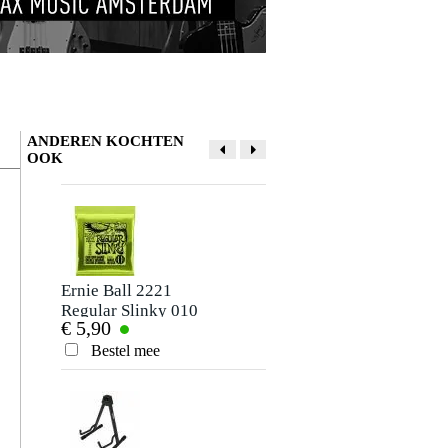
ANDEREN KOCHTEN
OOK
Ernie Ball 2221
Fazley C1B capo
Regular Slinky 010
voor gitaar zwart
€ 5,90
€ 6,75
- 046 snarenset
voor elektrische
Bestel mee
Bestel mee
gitaar