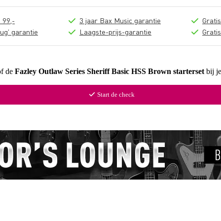
 99,-
3 jaar Bax Music garantie
Grati
ug' garantie
Laagste-prijs-garantie
Grati
of de
Fazley Outlaw Series Sheriff Basic HSS Brown starterset
bij j
Start de check