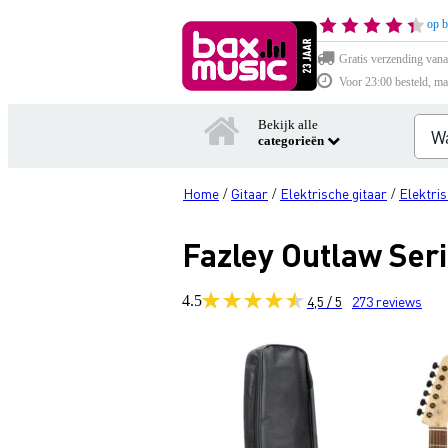
op b
Gratis verzending vana
Voor 23:00 besteld, ma
Bekijk alle
categorieën
Home
Gitaar
Elektrische gitaar
Elektris
/
/
/
Fazley Outlaw Seri
4.5
4,5 / 5
273
reviews