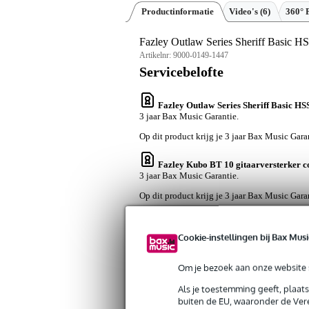
Productinformatie
Video's (6)
360° 
Fazley Outlaw Series Sheriff Basic HS
Artikelnr:
9000-0149-1447
Servicebelofte
Fazley Outlaw Series Sheriff Basic HS
3 jaar Bax Music Garantie.
Op dit product krijg je 3 jaar Bax Music Gara
Fazley Kubo BT 10 gitaarversterker co
3 jaar Bax Music Garantie.
Op dit product krijg je 3 jaar Bax Music Gara
Devine JACM/5 signaalkabel 6.3 mm
alleen garantie op fabrieksfouten.
Cookie-instellingen bij Bax Musi
Op dit product krijg je alleen garantie op fab
Om je bezoek aan onze website s
Fazley NILO SGS-BLK gitaarband 
Als je toestemming geeft, plaat
fabrieksfouten.
buiten de EU, waaronder de Vere