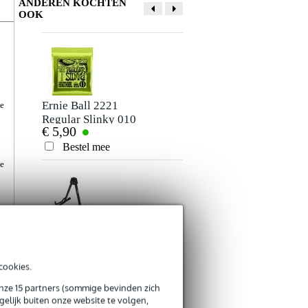
ANDEREN KOCHTEN
OOK
Ernie Ball 2221
Fazley C1B capo
je
Regular Slinky 010
voor gitaar zwart
€ 5,90
€ 6,40
- 046 snarenset
voor elektrische
Bestel mee
Bestel mee
gitaar
je
je
Innox IGS 02 MKII
Fazley EGS03
gitaarstatief voor
snaren voor
€ 9,95
€ 2,95
akoestische gitaar
elektrische gitaar
cookies.
(regular)
Bestel mee
Bestel mee
op
onze 15 partners (sommige bevinden zich
elijk buiten onze website te volgen,