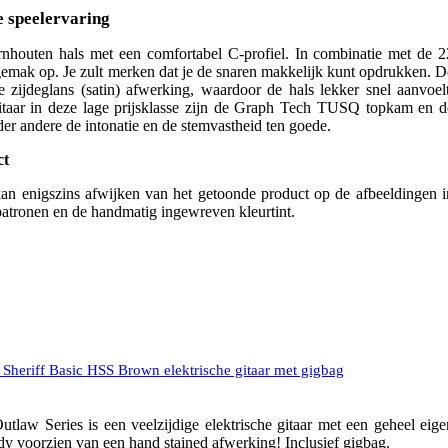
e speelervaring
nhouten hals met een comfortabel C-profiel. In combinatie met de 2
lgemak op. Je zult merken dat je de snaren makkelijk kunt opdrukken. D
ne zijdeglans (satin) afwerking, waardoor de hals lekker snel aanvoelt
itaar in deze lage prijsklasse zijn de Graph Tech TUSQ topkam en d
er andere de intonatie en de stemvastheid ten goede.
ct
kan enigszins afwijken van het getoonde product op de afbeeldingen i
atronen en de handmatig ingewreven kleurtint.
 Sheriff Basic HSS Brown elektrische gitaar met gigbag
tlaw Series is een veelzijdige elektrische gitaar met een geheel eige
ody voorzien van een hand stained afwerking! Inclusief gigbag.