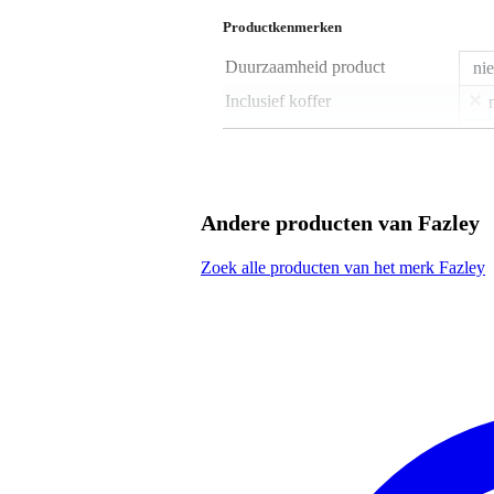
Productkenmerken
Duurzaamheid product
nie
Inclusief koffer
Inclusief hoes
Aantal snaren
6
Linkshandig
Andere producten van Fazley
Model body
ST
Zoek alle producten van het merk Fazley
Kleur
br
Gitaar geschikt voor genre
all
Elementtype
hum
Elementconfiguratie
H
Merk element(en)
nie
Mensuur gitaar
25
Aantal frets
22