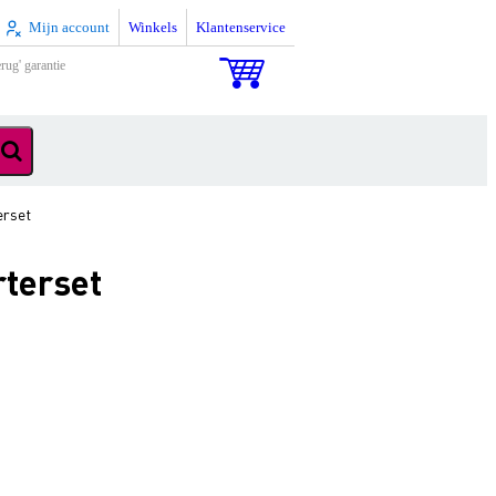
Mijn account
Winkels
Klantenservice
rug' garantie
erset
rterset