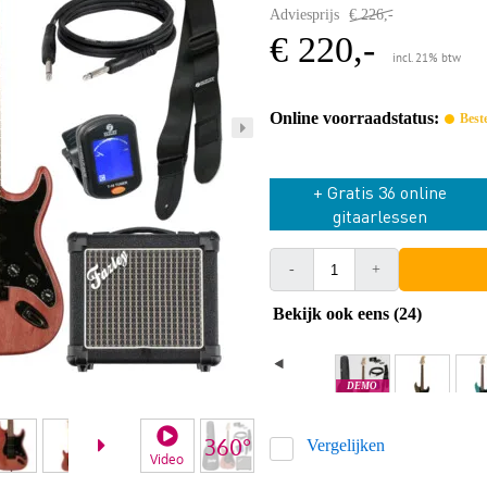
Adviesprijs
€ 226,-
€ 220,-
incl. 21% btw
Online voorraadstatus:
Best
+ Gratis 36 online
gitaarlessen
-
+
Bekijk ook eens (24)
DEMO
Amsterdam
Vergelijken
Video