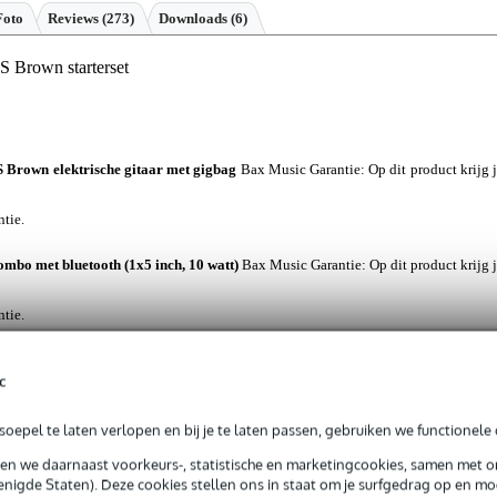
Foto
Reviews
(273)
Downloads (6)
S Brown starterset
S Brown elektrische gitaar met gigbag
Bax Music Garantie
: Op dit product krijg 
ntie.
mbo met bluetooth (1x5 inch, 10 watt)
Bax Music Garantie
: Op dit product krijg 
ntie.
 TS mono jack-jack kabel 5 meter
Bax Music Garantie
: Op dit product krijg 
c
rieksfouten.
oepel te laten verlopen en bij je te laten passen, gebruiken we functionele 
nylon zwart
Bax Music Garantie
: Op dit product krijg je alleen garantie 
sen we daarnaast voorkeurs-, statistische en marketingcookies, samen met 
nigde Staten). Deze cookies stellen ons in staat om je surfgedrag op en mog