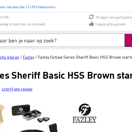
asis van meer dan 113.816 klantreviews
f € 99,-
30 dagen 'niet goed geld te
andag in huis (mits op voorraad)
Laagste-prijs-garantie
che gitaren
Fazley
Fazley Outlaw Series Sheriff Basic HSS Brown start
/
/
es Sheriff Basic HSS Brown sta
schrijf een review