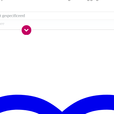
t gespecificeerd
nee
ja
nee
uin
round, metal, pop, rock
bucker (passief), single coil (passief)
SS
t gespecificeerd
.5 inch (648 mm)