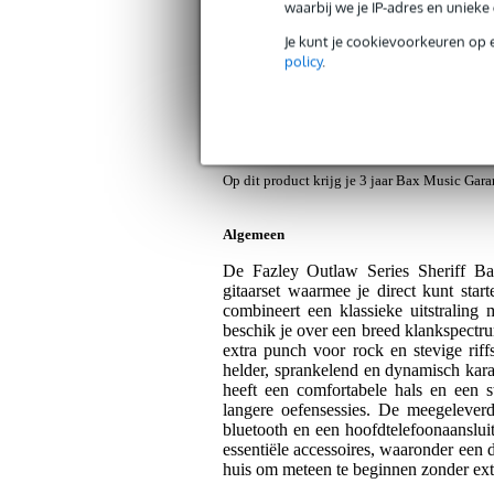
waarbij we je IP-adres en uniek
Op dit product krijg je alleen garantie op fab
Je kunt je cookievoorkeuren op 
Dunlop PVP101 Variety Pack Light
policy
.
fabrieksfouten.
Op dit product krijg je alleen garantie op fab
Fazley T-10 clip-on tuner
Bax Music Ga
Op dit product krijg je 3 jaar Bax Music Gara
Algemeen
De Fazley Outlaw Series Sheriff Bas
gitaarset waarmee je direct kunt sta
combineert een klassieke uitstralin
beschik je over een breed klankspectru
extra punch voor rock en stevige riff
helder, sprankelend en dynamisch karak
heeft een comfortabele hals en een st
langere oefensessies. De meegeleverd
bluetooth en een hoofdtelefoonaansluiti
essentiële accessoires, waaronder een d
huis om meteen te beginnen zonder ex