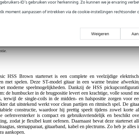
e gebruikers-ID’s gebruiken voor herkenning. Zo kunnen we je ervaring verb
rieksfouten.
elk moment aanpassen of intrekken via de cookie-instellingen rechtsonder 
/Medium 12 Pack
Bax Music Garantie
: Op dit product krijg je alleen garantie 
rieksfouten.
Weigeren
Aan
rantie
: Op dit product krijg je 3 jaar Bax Music Garantie.
ntie.
ic HSS Brown starterset is een complete en veelzijdige elektrisch
rten met spelen. Deze ST-model gitaar in een warme bruine afwerkin
g met moderne speelmogelijkheden. Dankzij de HSS pickupconfigurati
m: de humbucker in de brugpositie levert een krachtige, volle sound me
s, terwijl de single-coils in de midden- en halspositie zorgen voor ee
ter dat uitstekend werkt voor clean partijen en ritmisch spel. De gitaa
abiele constructie, waardoor hij prettig speelt tijdens zowel korte al
e oefenversterker is compact en gebruiksvriendelijk en beschikt ove
ng, zodat je flexibel kunt oefenen. Daarnaast bevat deze starterset all
raagtas, stemapparaat, gitaarband, kabel en plectrums. Zo heb je alles i
tra aankopen.