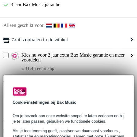
3 jaar Bax Music garantie
Alleen geschikt voor:
Gratis ophalen in de winkel
Kies nu voor 2 jaar extra Bax Music garantie en meer
voordelen
€ 11,45 eenmalig
Productinformatie
DT32/2 truss-ladder
afmetingen (LxBxH): 2500 x 290 x 50 mm
Cookie-instellingen bij Bax Music
diameter hoofdbuis: 50 mm
Om je bezoek aan onze website soepel te laten verlopen en bij
Bekijk alle productspecificaties
je te laten passen, gebruiken we functionele cookies.
Bekijk ook eens (4)
Als je toestemming geeft, plaatsen we daarnaast voorkeurs-,
statistische en marketingcookies, samen met onze 15 partners