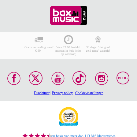
Gratis verzending vanaf
Voor 23:00 besteld,
30 dagen 'niet goed
€ 99,-
morgen in huis (mits
geld terug' garantie!
op voorraad)
BLOG
Disclaimer
|
Privacy policy
|
Cookie-instellingen
op basis van meer dan 113.816 klantreviews