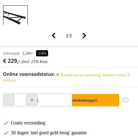
1
/
1
Adviesprijs
€ 266,-
-14%
€ 229,-
(incl. 21% btw)
Online voorraadstatus:
Bestel nu en ontvang binnen circa 3
weken
In winkelwagen
Gratis verzending
30 dagen 'niet goed geld terug' garantie