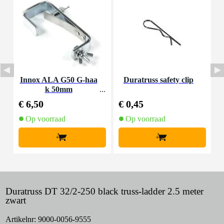
Innox ALA G50 G-haa
Duratruss safety clip
E
k 50mm
€ 6,50
€ 0,45
€
Op voorraad
Op voorraad
+
+
Duratruss DT 32/2-250 black truss-ladder 2.5 meter
zwart
Artikelnr:
9000-0056-9555