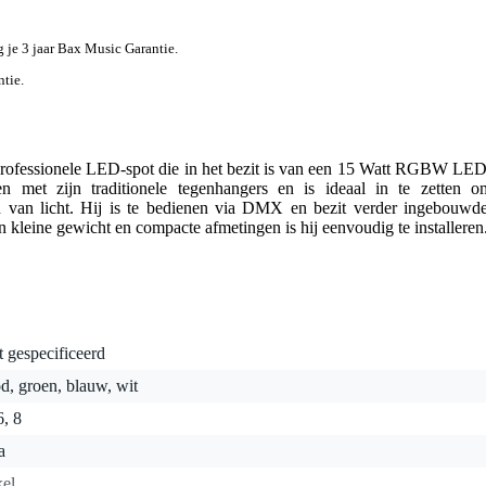
jg je 3 jaar Bax Music Garantie.
ntie.
rofessionele LED-spot die in het bezit is van een 15 Watt RGBW LED
n met zijn traditionele tegenhangers en is ideaal in te zetten o
en van licht. Hij is te bedienen via DMX en bezit verder ingebouwde
 kleine gewicht en compacte afmetingen is hij eenvoudig te installeren
t gespecificeerd
d, groen, blauw, wit
6, 8
a
kel