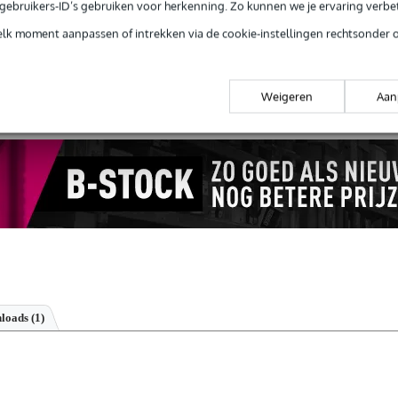
e gebruikers-ID’s gebruiken voor herkenning. Zo kunnen we je ervaring verb
elk moment aanpassen of intrekken via de cookie-instellingen rechtsonder 
 99,-
3 jaar Bax Music garantie
Grati
ug' garantie
Laagste-prijs-garantie
Grati
Weigeren
Aan
loads (1)