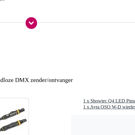
 kg
4 x 21,8 x 17,9 cm
W Prolight Opto LED
adloze DMX zender/ontvanger
1 x Showtec Q4 LED Pins
ns) DMX-in- en uitgang