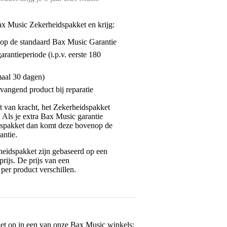
ax Music Zekerheidspakket en krijg:
enop de standaard Bax Music Garantie
garantieperiode (i.p.v. eerste 180
maal 30 dagen)
vangend product bij reparatie
jft van kracht, het Zekerheidspakket
. Als je extra Bax Music garantie
dspakket dan komt deze bovenop de
antie.
eidspakket zijn gebaseerd op een
rijs. De prijs van een
per product verschillen.
het op in een van onze
Bax Music winkels
: