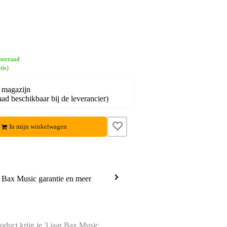
oorraad
tis)
 magazijn
ad beschikbaar bij de leverancier)
In mijn winkelwagen
a Bax Music garantie en meer
oduct krijg je 3 jaar Bax Music