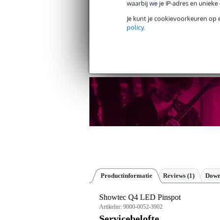
waarbij we je IP-adres en uniek
Je kunt je cookievoorkeuren op 
Gratis verzending vanaf €
policy
.
30 dagen 'niet goed geld ter
Productinformatie
Reviews
(1)
Down
Showtec Q4 LED Pinspot
Artikelnr:
9000-0052-3902
Servicebelofte