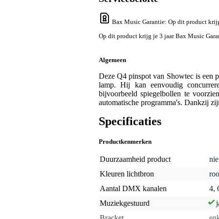
Bax Music Garantie
: Op dit product kri
Op dit product krijg je 3 jaar Bax Music Gara
Algemeen
Deze Q4 pinspot van Showtec is een p
lamp. Hij kan eenvoudig concurrere
bijvoorbeeld spiegelbollen te voorzi
automatische programma's. Dankzij zijn
Specificaties
Productkenmerken
Duurzaamheid product
nie
Kleuren lichtbron
roo
Aantal DMX kanalen
4, 
Muziekgestuurd
j
Bracket
en