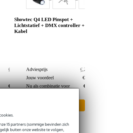
Showtec Q4 LED Pinspot +
Lichtstatief + DMX controller +
Kabel
€ 242,-
Adviesprijs
€ 290,95
€ 12,-
Jouw voordeel
€ 18,95
€ 230,-
Nu als combinatie voor
€ 272,-
In mijn winkelwagen
cookies.
onze 15 partners (sommige bevinden zich
elijk buiten onze website te volgen,