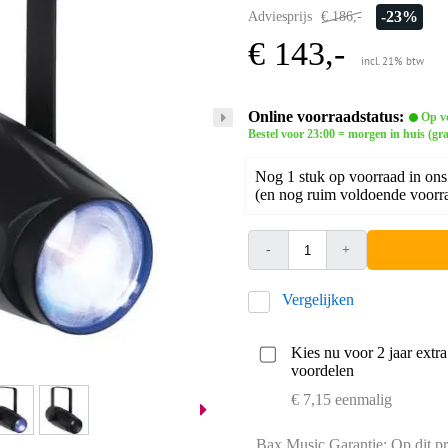
-23%
Adviesprijs
€ 186,-
€ 143,-
incl. 21% btw
Online voorraadstatus:
Op v
Bestel voor 23:00 = morgen in huis (gra
Nog 1 stuk op voorraad in ons
(en nog ruim voldoende voorra
-
+
Vergelijken
Kies nu voor 2 jaar extr
voordelen
€ 7,15 eenmalig
Bax Music Garantie: Op dit pr