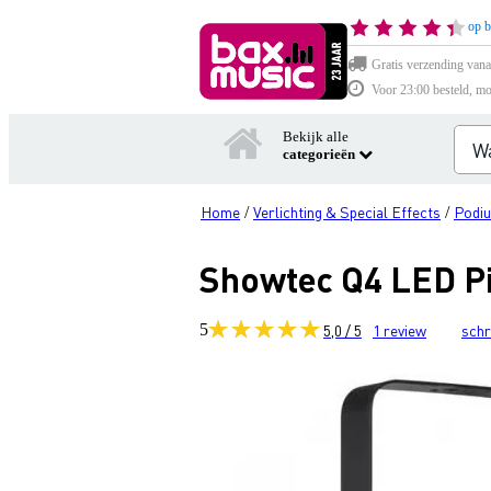
op b
Gratis verzending vana
Voor 23:00 besteld, mo
Bekijk alle
categorieën
Home
Verlichting & Special Effects
Podiu
/
/
Showtec Q4 LED P
5
5,0 / 5
1
review
schr