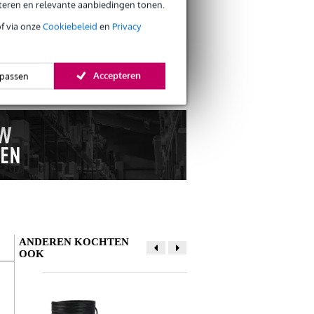
eteren en relevante aanbiedingen tonen.
of via onze
Cookiebeleid
en
Privacy
s retourneren
s CO2-neutrale verzending
Accepteren
passen
ANDEREN KOCHTEN
OOK
Schrijf zelf een review