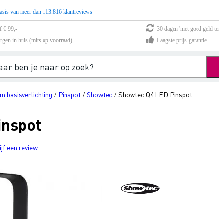
asis van meer dan 113.816 klantreviews
f € 99,-
30 dagen 'niet goed geld te
rgen in huis (mits op voorraad)
Laagste-prijs-garantie
m basisverlichting
Pinspot
Showtec
Showtec Q4 LED Pinspot
/
/
/
inspot
ijf een review