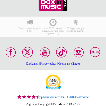
Gratis verzending vanaf
Voor 23:00 besteld,
30 dagen 'niet goed
€ 99,-
maandag in huis (mits
geld terug' garantie!
op voorraad)
BLOG
Disclaimer
|
Privacy policy
|
Cookie-instellingen
op basis van meer dan 113.816 klantreviews
Algemene Copyright © Bax Music 2003 - 2026