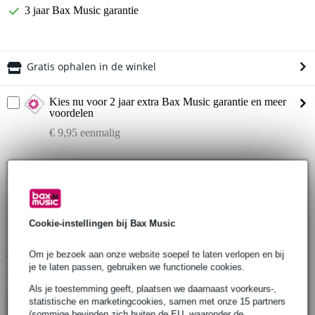
3 jaar Bax Music garantie
Gratis ophalen in de winkel
Kies nu voor 2 jaar extra Bax Music garantie en meer
voordelen
€ 9,95 eenmalig
Productinformatie
DT32/2 truss-ladder
afmetingen (LxBxH): 2000 x 290 x 50 mm
Cookie-instellingen bij Bax Music
diameter hoofdbuis: 50 mm
Bekijk alle productspecificaties
Om je bezoek aan onze website soepel te laten verlopen en bij
je te laten passen, gebruiken we functionele cookies.
Bekijk ook eens (4)
Als je toestemming geeft, plaatsen we daarnaast voorkeurs-,
statistische en marketingcookies, samen met onze 15 partners
(sommige bevinden zich buiten de EU, waaronder de