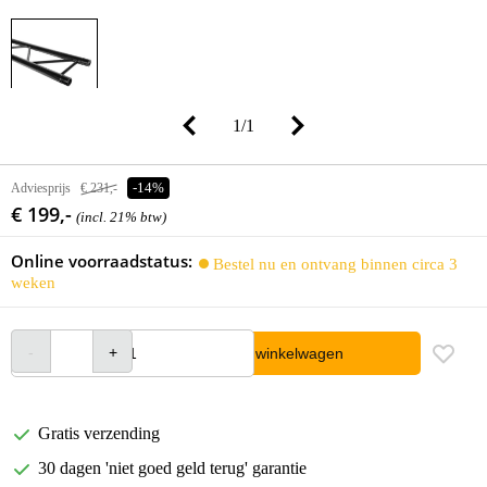
1
/
1
Adviesprijs
€ 231,-
-14%
€ 199,-
(incl. 21% btw)
Online voorraadstatus:
Bestel nu en ontvang binnen circa 3
weken
In winkelwagen
Gratis verzending
30 dagen 'niet goed geld terug' garantie