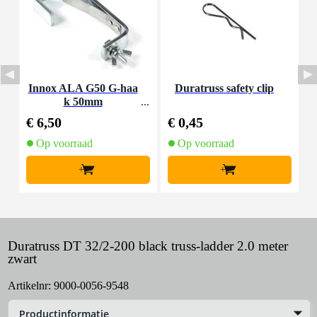
Innox ALA G50 G-haa
Duratruss safety clip
E
k 50mm
€ 6,50
€ 0,45
€
Op voorraad
Op voorraad
+
+
Duratruss DT 32/2-200 black truss-ladder 2.0 meter
zwart
Artikelnr:
9000-0056-9548
Productinformatie