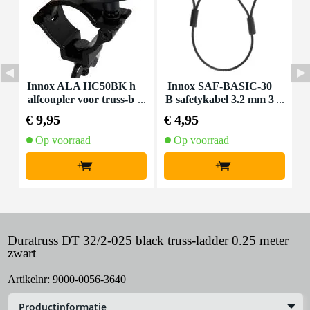
Innox ALA HC50BK h
Innox SAF-BASIC-30
I
alfcoupler voor truss-b
B safetykabel 3.2 mm 3
uis
0 cm zwart
€ 9,95
€ 4,95
€
Op voorraad
Op voorraad
+
+
Duratruss DT 32/2-025 black truss-ladder 0.25 meter
zwart
Artikelnr:
9000-0056-3640
Productinformatie