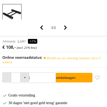
1
/
1
Adviesprijs
€ 122,-
-11%
€ 108,-
(incl. 21% btw)
Online voorraadstatus:
Bestel nu en ontvang binnen circa 3
weken
In winkelwagen
Gratis verzending
30 dagen 'niet goed geld terug' garantie