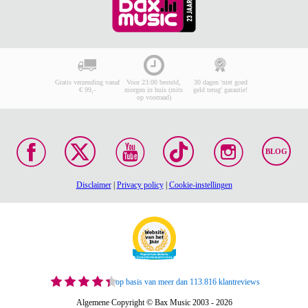
Gratis verzending vanaf
Voor 23:00 besteld,
30 dagen 'niet goed
€ 99,-
morgen in huis (mits
geld terug' garantie!
op voorraad)
BLOG
Disclaimer
|
Privacy policy
|
Cookie-instellingen
op basis van meer dan 113.816 klantreviews
Algemene Copyright © Bax Music 2003 - 2026