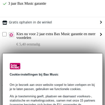
3 jaar Bax Music garantie
Gratis ophalen in de winkel
Kies nu voor 2 jaar extra Bax Music garantie en meer
voordelen
€ 5,40 eenmalig
Productinformatie
DT 32/2-025 black
DT32/2 truss-ladder 0.25 meter
Cookie-instellingen bij Bax Music
afmetingen (LxBxH): 250 x 290 x 50 mm
Bekijk alle productspecificaties
Om je bezoek aan onze website soepel te laten verlopen en bij
je te laten passen, gebruiken we functionele cookies.
Bekijk ook eens (4)
Als je toestemming geeft, plaatsen we daarnaast voorkeurs-,
statistische en marketingcookies, samen met onze 15 partners
(sommige bevinden zich buiten de EU, waaronder de