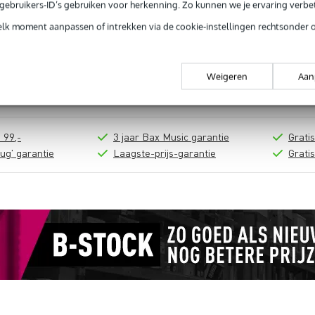
e gebruikers-ID’s gebruiken voor herkenning. Zo kunnen we je ervaring verb
elk moment aanpassen of intrekken via de cookie-instellingen rechtsonder 
In mijn winkelwagen
Weigeren
Aan
Productinformatie
 99,-
3 jaar Bax Music garantie
Grati
ug' garantie
Laagste-prijs-garantie
Grati