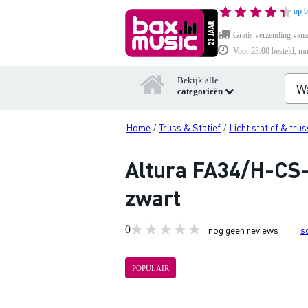
op b
Gratis verzending vana
Voor 23:00 besteld, mo
Bekijk alle
categorieën
Home
Truss & Statief
Licht statief & trus
/
/
Altura FA34/H-CS-
zwart
0
nog geen reviews
s
POPULAIR