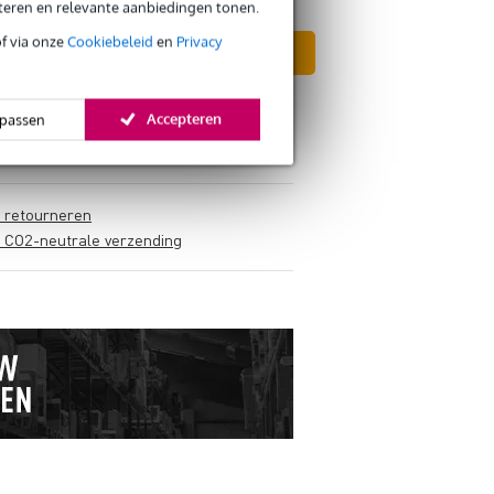
eteren en relevante aanbiedingen tonen.
of via onze
Cookiebeleid
en
Privacy
In mijn winkelwagen
Accepteren
passen
s retourneren
s CO2-neutrale verzending