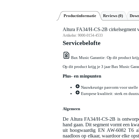
Productinformatie
Reviews
(0)
Down
Altura FA34/H-CS-2B cirkelsegment vo
Artikelnr:
9000-0154-4533
Servicebelofte
Bax Music Garantie
: Op dit product kri
Op dit product krijg je 3 jaar Bax Music Gara
Plus- en minpunten
Nauwkeurige pasvorm voor snelle
Europese kwaliteit: sterk en duur
Algemeen
De Altura FA34/H-CS-2B is ontworpen 
hand gaan. Dit segment vormt een kwar
uit hoogwaardig EN AW-6082 T6 alu
naadloos op elkaar, waardoor elke opste