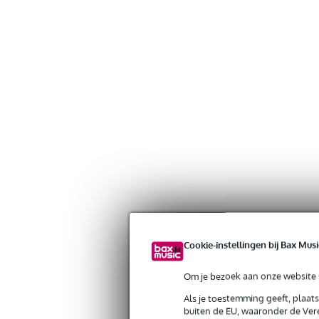
Cookie-instellingen bij Bax Musi
Om je bezoek aan onze website s
Als je toestemming geeft, plaat
buiten de EU, waaronder de Vere