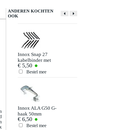
ANDEREN KOCHTEN
OOK
Schrijf zelf een review
Je naam
Er zijn nog geen reviews voor dit product.
Innox Snap 27
Innox SAF-BASIC-
kabelbinder met
50S safetykabel 3.2
€ 5,50
€ 3,94
klittenband smal
mm 50 cm zilver
Je beoordeling
zwart (10 stuks)
Bestel mee
Bestel mee
Je ervaring
Innox ALA G50 G-
n
haak 50mm
d
€ 6,50
n
Bestel mee
x
Verstuur