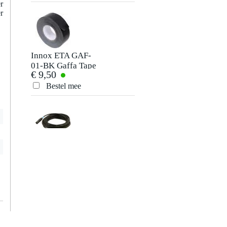
r
r
Innox ETA GAF-
01-BK Gaffa Tape
€ 9,50
50 mm x 50 m
zwart
Bestel mee
Devine DMX50/10
DMX-kabel 3-pins
€ 29,-
XLR 10 meter
Bestel mee