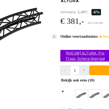
-6%
Adviesprijs
€ 405,-
€ 381,-
incl. 21% btw
Online voorraadstatus:
Best
[NIEUW] ALTURA: Pro
Truss, Scherp Geprijsd
-
+
Bekijk ook eens (10)