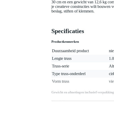
30 cm en een gewicht van 12,6 kg comb
je creatieve constructies wilt bouwen v
beslag, stiften of klemmen.
Specificaties
Productkenmerken
Duurzaamheid product
nie
Lengte truss
1.0
Truss-serie
Al
Type truss-onderdeel
cir
Vorm truss
vie
Gewicht en afmetingen inclusief verpakking
Gewicht
12
(incl. verpakking)
Afmeting
14
(incl. verpakking)