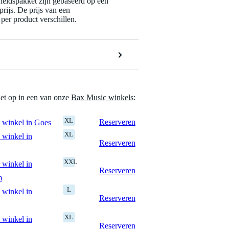
eidspakket zijn gebaseerd op een
rijs. De prijs van een
per product verschillen.
het op in een van onze
Bax Music winkels
:
XL
Reserveren
 winkel in Goes
XL
 winkel in
Reserveren
XXL
 winkel in
Reserveren
m
L
 winkel in
Reserveren
XL
 winkel in
Reserveren