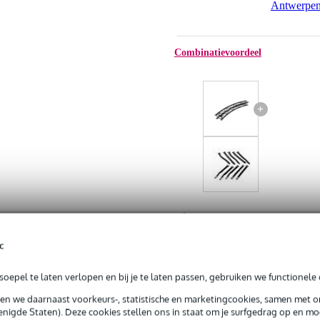
Antwerpe
Combinatievoordeel
+
Altura FA34/H-CS-2B + In
Snap 27
c
Adviesprijs
oepel te laten verlopen en bij je te laten passen, gebruiken we functionele 
Jouw voordeel
sen we daarnaast voorkeurs-, statistische en marketingcookies, samen met 
Nu als combinatie voor
nigde Staten). Deze cookies stellen ons in staat om je surfgedrag op en mog