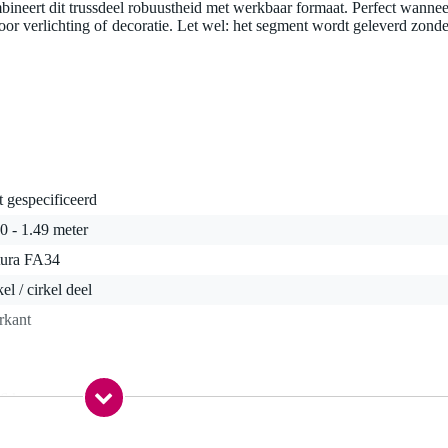
ineert dit trussdeel robuustheid met werkbaar formaat. Perfect wannee
oor verlichting of decoratie. Let wel: het segment wordt geleverd zonde
t gespecificeerd
0 - 1.49 meter
tura FA34
kel / cirkel deel
rkant
,6 kg
0,0 x 55,0 x 30,0 cm