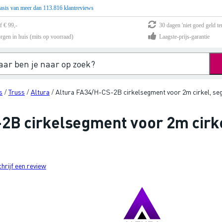
asis van meer dan 113.816 klantreviews
f € 99,-
30 dagen 'niet goed geld te
rgen in huis (mits op voorraad)
Laagste-prijs-garantie
s
Truss
Altura
Altura FA34/H-CS-2B cirkelsegment voor 2m cirkel, se
/
/
/
2B cirkelsegment voor 2m cirk
chrijf een review