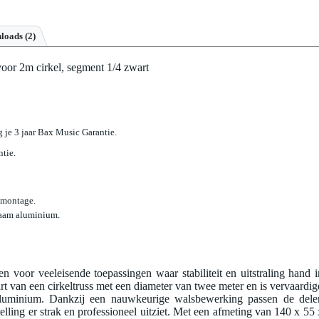
loads (2)
or 2m cirkel, segment 1/4 zwart
jg je 3 jaar Bax Music Garantie.
ntie.
 montage.
zaam aluminium.
voor veeleisende toepassingen waar stabiliteit en uitstraling hand i
t van een cirkeltruss met een diameter van twee meter en is vervaardig
minium. Dankzij een nauwkeurige walsbewerking passen de dele
lling er strak en professioneel uitziet. Met een afmeting van 140 x 55 