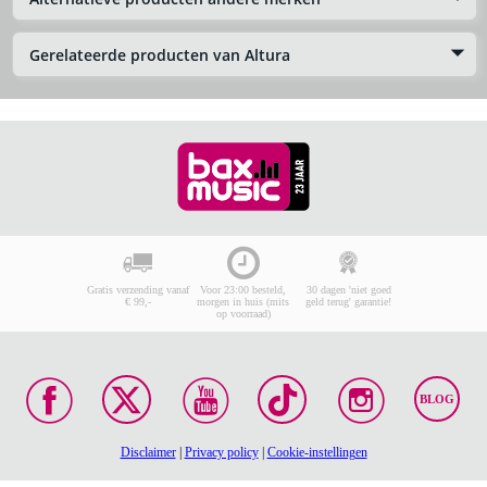
Gerelateerde producten van Altura
Gratis verzending vanaf
Voor 23:00 besteld,
30 dagen 'niet goed
€ 99,-
morgen in huis (mits
geld terug' garantie!
op voorraad)
BLOG
Disclaimer
|
Privacy policy
|
Cookie-instellingen