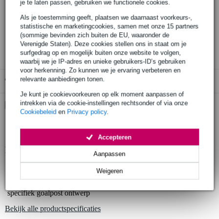
je te laten passen, gebruiken we functionele cookies.
Bestel voor 23:00 = morgen in huis (gratis)
Als je toestemming geeft, plaatsen we daarnaast voorkeurs-,
30 dagen 'niet goed geld terug' garantie
statistische en marketingcookies, samen met onze 15 partners
(sommige bevinden zich buiten de EU, waaronder de
3 jaar Bax Music garantie
Verenigde Staten). Deze cookies stellen ons in staat om je
surfgedrag op en mogelijk buiten onze website te volgen,
waarbij we je IP-adres en unieke gebruikers-ID’s gebruiken
voor herkenning. Zo kunnen we je ervaring verbeteren en
relevante aanbiedingen tonen.
Gratis ophalen in de winkel
Je kunt je cookievoorkeuren op elk moment aanpassen of
intrekken via de cookie-instellingen rechtsonder of via onze
Kies nu voor 2 jaar extra Bax Music garantie en meer
Cookiebeleid
en
Privacy policy
.
voordelen
€ 7,95 eenmalig
Accepteren
Productinformatie
Aanpassen
geproduceerd in Europa volgens strenge eisen
Weigeren
gefabriceerd door een fabrikant met meer dan 20 jaar ervaring
specifiek goalpost ontwerp
Bekijk alle productspecificaties