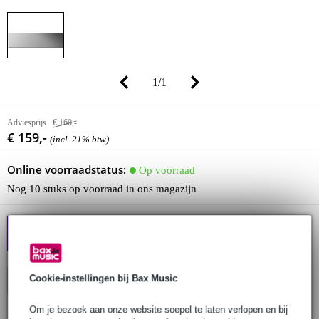
1
/
1
Adviesprijs
€ 160,-
€ 159,-
(incl. 21% btw)
Online voorraadstatus:
Op voorraad
Nog 10 stuks op voorraad in ons magazijn
[NIEUW] ALTURA: Pro
Truss, Scherp Geprijsd
Cookie-instellingen bij Bax Music
In winkelwagen
Om je bezoek aan onze website soepel te laten verlopen en bij