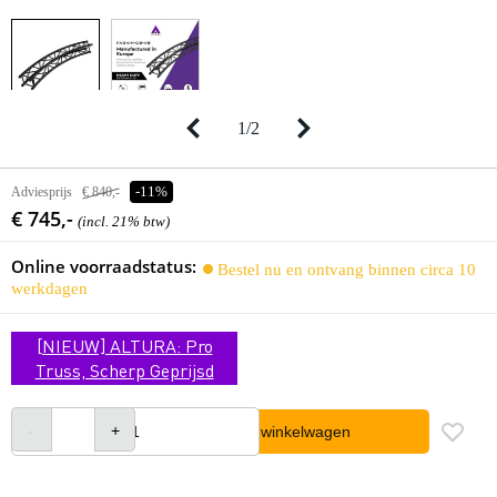
1
/
2
Adviesprijs
€ 840,-
-11%
€ 745,-
(incl. 21% btw)
Online voorraadstatus:
Bestel nu en ontvang binnen circa 10
werkdagen
[NIEUW] ALTURA: Pro
Truss, Scherp Geprijsd
In winkelwagen