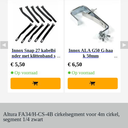
Innox Snap 27 kabelbi
Innox ALA G50 G-haa
nder met klittenband s
k 50mm
K
mal zwart (10 stuks)
€ 5,50
€ 6,50
€
Op voorraad
Op voorraad
+
+
Altura FA34/H-CS-4B cirkelsegment voor 4m cirkel,
segment 1/4 zwart