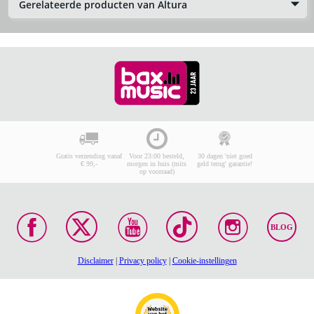
Gerelateerde producten van Altura
Gratis verzending vanaf
Voor 23:00 besteld,
30 dagen 'niet goed
€ 99,-
morgen in huis (mits
geld terug' garantie!
op voorraad)
BLOG
Disclaimer
|
Privacy policy
|
Cookie-instellingen