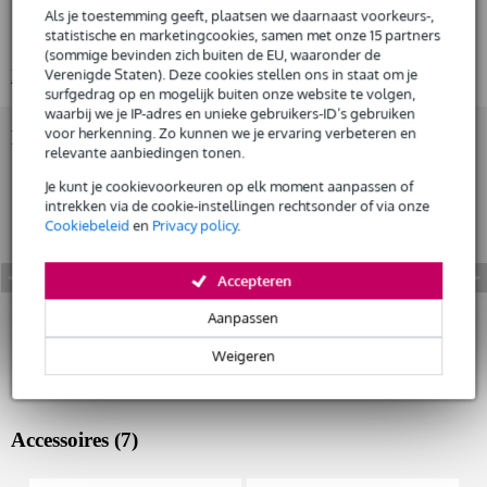
Gratis
legering: EN AW-6082 T6
thuisbezorgd of op te halen in de winkel
Als je toestemming geeft, plaatsen we daarnaast voorkeurs-,
Al na 4 maanden maandelijks opzegbaar
statistische en marketingcookies, samen met onze 15 partners
truss-serie: Altura FA34
(sommige bevinden zich buiten de EU, waaronder de
De mogelijkheid om je product(en) met korting te kopen
Verenigde Staten). Deze cookies stellen ons in staat om je
Bekijk alle productspecificaties
Snelle vervanging door Bax Music bij een defect
surfgedrag op en mogelijk buiten onze website te volgen,
waarbij we je IP-adres en unieke gebruikers-ID’s gebruiken
voor herkenning. Zo kunnen we je ervaring verbeteren en
Bekijk ook eens (10)
Huur dit product
relevante aanbiedingen tonen.
Je kunt je cookievoorkeuren op elk moment aanpassen of
intrekken via de cookie-instellingen rechtsonder of via onze
Cookiebeleid
en
Privacy policy
.
Accepteren
Aanpassen
Weigeren
Accessoires (7)