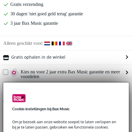
Gratis verzending
30 dagen 'niet goed geld terug' garantie
3 jaar Bax Music garantie
Alleen geschikt voor:
Gratis ophalen in de winkel
Kies nu voor 2 jaar extra Bax Music garantie en meer
voordelen
€ 37,25 eenmalig
%
Huur dit product
Cookie-instellingen bij Bax Music
Productinformatie
Huur dit product al vanaf 53 euro per maand
Om je bezoek aan onze website soepel te laten verlopen en
Huur meerdere producten tegelijk: min. € 300,- en max.
bij je te laten passen, gebruiken we functionele cookies.
materiaal: aluminium
€ 2.500,-