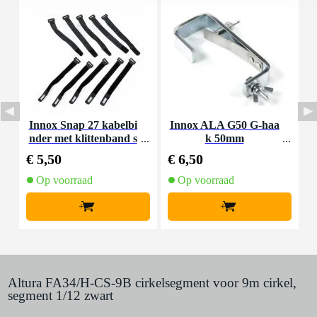
Innox Snap 27 kabelbi
Innox ALA G50 G-haa
nder met klittenband s
k 50mm
K
mal zwart (10 stuks)
€ 5,50
€ 6,50
€
Op voorraad
Op voorraad
+
+
Altura FA34/H-CS-9B cirkelsegment voor 9m cirkel,
segment 1/12 zwart