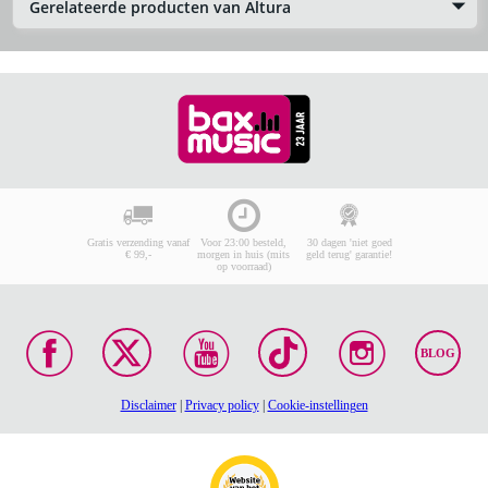
Gerelateerde producten van Altura
Gratis verzending vanaf
Voor 23:00 besteld,
30 dagen 'niet goed
€ 99,-
morgen in huis (mits
geld terug' garantie!
op voorraad)
BLOG
Disclaimer
|
Privacy policy
|
Cookie-instellingen