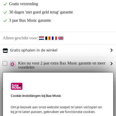
Gratis verzending
30 dagen 'niet goed geld terug' garantie
3 jaar Bax Music garantie
Alleen geschikt voor:
Gratis ophalen in de winkel
Kies nu voor 2 jaar extra Bax Music garantie en meer
voordelen
€ 27,45 eenmalig
%
Huur dit product
Cookie-instellingen bij Bax Music
Productinformatie
Huur dit product al vanaf 39 euro per maand
Om je bezoek aan onze website soepel te laten verlopen en
Huur meerdere producten tegelijk: min. € 300,- en max.
bij je te laten passen, gebruiken we functionele cookies.
materiaal: aluminium
€ 2.500,-