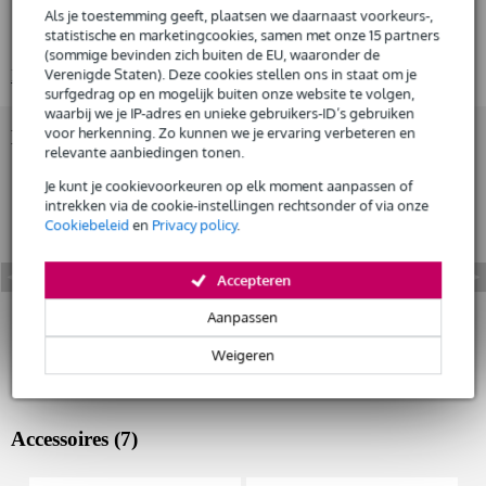
Gratis
legering: EN AW-6082 T6
thuisbezorgd of op te halen in de winkel
Als je toestemming geeft, plaatsen we daarnaast voorkeurs-,
Al na 4 maanden maandelijks opzegbaar
statistische en marketingcookies, samen met onze 15 partners
hoofdbuis diameter: 50 mm
(sommige bevinden zich buiten de EU, waaronder de
De mogelijkheid om je product(en) met korting te kopen
Verenigde Staten). Deze cookies stellen ons in staat om je
Bekijk alle productspecificaties
Snelle vervanging door Bax Music bij een defect
surfgedrag op en mogelijk buiten onze website te volgen,
waarbij we je IP-adres en unieke gebruikers-ID’s gebruiken
voor herkenning. Zo kunnen we je ervaring verbeteren en
Bekijk ook eens (10)
Huur dit product
relevante aanbiedingen tonen.
Je kunt je cookievoorkeuren op elk moment aanpassen of
intrekken via de cookie-instellingen rechtsonder of via onze
Cookiebeleid
en
Privacy policy
.
Accepteren
Aanpassen
Weigeren
Accessoires (7)