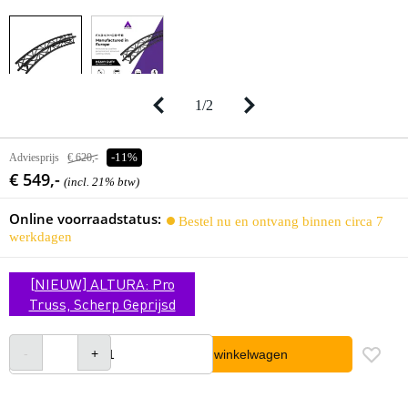
1
/
2
Adviesprijs
€ 620,-
-11%
€ 549,-
(incl. 21% btw)
Online voorraadstatus:
Bestel nu en ontvang binnen circa 7
werkdagen
[NIEUW] ALTURA: Pro
Truss, Scherp Geprijsd
In winkelwagen