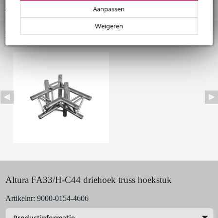
Bekijk alle productspecificaties
Snelle vervanging door Bax Music bij een defect
Aanpassen
Weigeren
Bekijk ook eens (1)
Huur dit product
Altura FA33/H-C44 driehoek truss hoekstuk
Artikelnr:
9000-0154-4606
Productinformatie