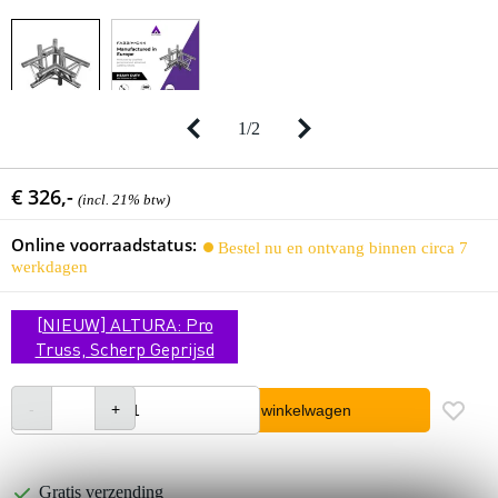
1
/
2
€ 326,-
(incl. 21% btw)
Online voorraadstatus:
Bestel nu en ontvang binnen circa 7
werkdagen
[NIEUW] ALTURA: Pro
Truss, Scherp Geprijsd
In winkelwagen
Gratis verzending