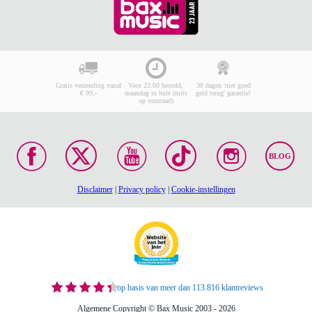
Gratis verzending vanaf
Voor 23:00 besteld,
30 dagen 'niet goed
€ 99,-
maandag in huis (mits
geld terug' garantie!
op voorraad)
BLOG
Disclaimer
|
Privacy policy
|
Cookie-instellingen
op basis van meer dan 113.816 klantreviews
Algemene Copyright © Bax Music 2003 - 2026