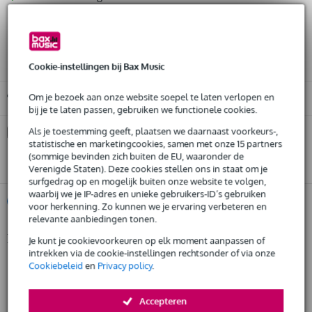
30 dagen 'niet goed geld terug' garantie
3 jaar Bax Music garantie
Cookie-instellingen bij Bax Music
Gratis ophalen in de winkel
Om je bezoek aan onze website soepel te laten verlopen en
bij je te laten passen, gebruiken we functionele cookies.
Kies nu voor 2 jaar extra Bax Music garantie en meer
Als je toestemming geeft, plaatsen we daarnaast voorkeurs-,
voordelen
statistische en marketingcookies, samen met onze 15 partners
(sommige bevinden zich buiten de EU, waaronder de
€ 16,30 eenmalig
Verenigde Staten). Deze cookies stellen ons in staat om je
surfgedrag op en mogelijk buiten onze website te volgen,
waarbij we je IP-adres en unieke gebruikers-ID’s gebruiken
%
Huur dit product
voor herkenning. Zo kunnen we je ervaring verbeteren en
relevante aanbiedingen tonen.
Productinformatie
Je kunt je cookievoorkeuren op elk moment aanpassen of
Huur dit product al vanaf 23 euro per maand
intrekken via de cookie-instellingen rechtsonder of via onze
Huur meerdere producten tegelijk: min. € 300,- en max.
geproduceerd in Europa volgens strenge eisen
Cookiebeleid
en
Privacy policy
.
€ 2.500,-
Gratis
gefabriceerd door een fabrikant met meer dan 20 jaar ervaring
thuisbezorgd of op te halen in de winkel
Al na 4 maanden maandelijks opzegbaar
productie door gekwalificeerd personeel en geavanceerde lasrobots
Accepteren
De mogelijkheid om je product(en) met korting te kopen