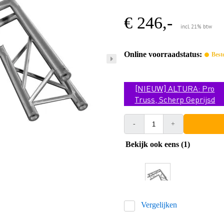
€ 246,-
incl. 21% btw
Online voorraadstatus:
Best
[NIEUW] ALTURA: Pro
Truss, Scherp Geprijsd
-
+
Bekijk ook eens (1)
Vergelijken