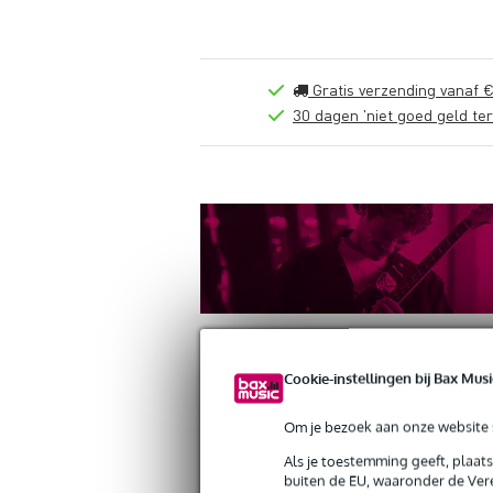
Gratis verzending vanaf €
30 dagen 'niet goed geld ter
Cookie-instellingen bij Bax Musi
Productinformatie
Reviews
(0)
Down
Om je bezoek aan onze website s
Als je toestemming geeft, plaat
Altura FA33/H-C20 driehoek truss hoe
buiten de EU, waaronder de Vere