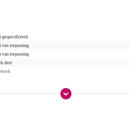
t gespecificeerd
t van toepassing
t van toepassing
ek deel
iehoek
 kg
0,0 x 100,0 x 28,0 cm
strenge eisen