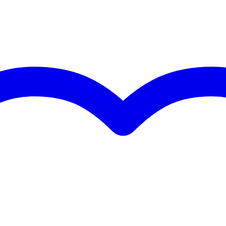
met meer dan 20 jaar ervaring
ersoneel en geavanceerde lasrobots
EN AW-6082 T6 aluminiumlegering
n met 3mm wanddikte
 Truss, Interal Intertruss, Hof, Microtruss, Milos U, Pro-truss Pro en D
pinnen en clips