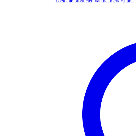
gefabriceerd door een fabrikant 
Zoek alle producten van het merk Altura
productie door gekwalificeerd p
vervaardigd uit hoogwaardige 
voorzien van 50mm hoofdbuize
hoek van 60 graden
compatibel met Eurotruss, Global
geleverd exclusief koppelingen, 
lengte: 100 cm
breedte: 100 cm
hoogte: 28 cm
gewicht: 6,9 kg