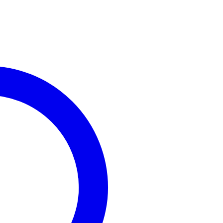
uratruss