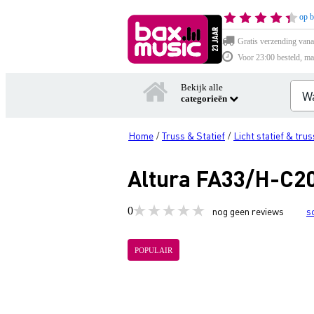
op b
Gratis verzending vana
Voor 23:00 besteld, ma
Bekijk alle
categorieën
Home
Truss & Statief
Licht statief & trus
/
/
Altura FA33/H-C20
0
nog geen reviews
s
POPULAIR