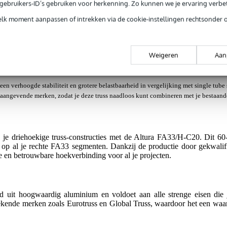
e gebruikers-ID’s gebruiken voor herkenning. Zo kunnen we je ervaring verb
elk moment aanpassen of intrekken via de cookie-instellingen rechtsonder 
jg je 3 jaar Bax Music Garantie.
ntie.
Weigeren
Aan
een verhoogde stabiliteit en grotere belastbaarheid in vergelijking met single tube
naangevende merken, zodat je deze truss naadloos kunt combineren met je bestaande
je driehoekige truss-constructies met de Altura FA33/H-C20. Dit 60-g
op al je rechte FA33 segmenten. Dankzij de productie door gekwalifi
le en betrouwbare hoekverbinding voor al je projecten.
uit hoogwaardig aluminium en voldoet aan alle strenge eisen die je 
ekende merken zoals Eurotruss en Global Truss, waardoor het een waar