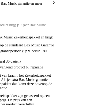
a Bax Music garantie en meer
oduct krijg je 3 jaar Bax Music
ax Music Zekerheidspakket en krijg:
enop de standaard Bax Music Garantie
garantieperiode (i.p.v. eerste 180
maal 30 dagen)
vangend product bij reparatie
jft van kracht, het Zekerheidspakket
. Als je extra Bax Music garantie
dspakket dan komt deze bovenop de
antie.
eidspakket zijn gebaseerd op een
rijs. De prijs van een
per product verschillen.