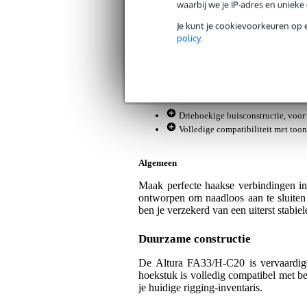
Artikelnr:
9000-0154-4887
waarbij we je IP-adres en uniek
Servicebelofte
Je kunt je cookievoorkeuren op 
policy
.
Bax Music Garantie
: Op dit product kri
Op dit product krijg je 3 jaar Bax Music Gara
Plus- en minpunten
Driehoekige buisconstructie, voor 
Volledige compatibiliteit met too
Algemeen
Maak perfecte haakse verbindingen in 
ontworpen om naadloos aan te sluiten 
ben je verzekerd van een uiterst stabie
Duurzame constructie
De Altura FA33/H-C20 is vervaardigd 
hoekstuk is volledig compatibel met b
je huidige rigging-inventaris.