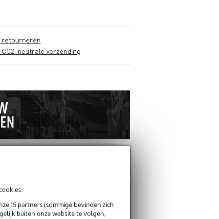
s retourneren
s CO2-neutrale verzending
cookies.
onze 15 partners (sommige bevinden zich
elijk buiten onze website te volgen,
Schrijf zelf een r