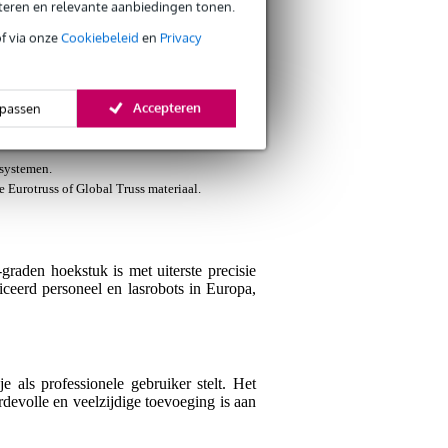
eteren en relevante aanbiedingen tonen.
of via onze
Cookiebeleid
en
Privacy
Je naam
Er zijn nog geen reviews
Accepteren
passen
Je beoordeling
 systemen.
Je ervaring
 Eurotruss of Global Truss materiaal.
raden hoekstuk is met uiterste precisie
ceerd personeel en lasrobots in Europa,
Verstuur
als professionele gebruiker stelt. Het
devolle en veelzijdige toevoeging is aan