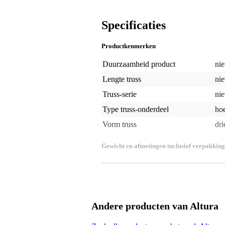
Specificaties
Productkenmerken
Duurzaamheid product
nie
Lengte truss
nie
Truss-serie
nie
Type truss-onderdeel
ho
Vorm truss
dr
Gewicht en afmetingen inclusief verpakking
Gewicht
6,9
(incl. verpakking)
Afmeting
10
(incl. verpakking)
Productspecificaties
Andere producten van Altura
geproduceerd in Europa volgens 