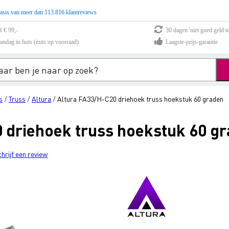
asis van meer dan 113.816 klantreviews
f € 99,-
30 dagen 'niet goed geld te
andag in huis (mits op voorraad)
Laagste-prijs-garantie
s
Truss
Altura
Altura FA33/H-C20 driehoek truss hoekstuk 60 graden
/
/
/
 driehoek truss hoekstuk 60 g
chrijf een review