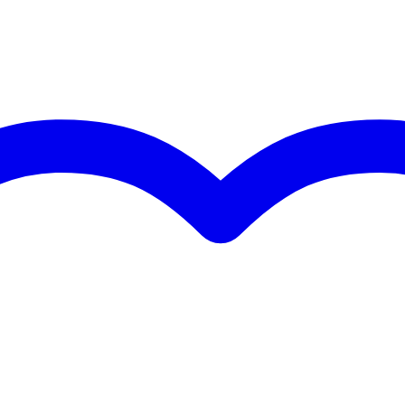
met meer dan 20 jaar ervaring
ersoneel en geavanceerde lasrobots
EN AW-6082 T6 aluminiumlegering
n met 2mm wanddikte
 Truss, Interal Intertruss, Hof, Microtruss, Milos U, Pro-truss Pro en D
pinnen en clips