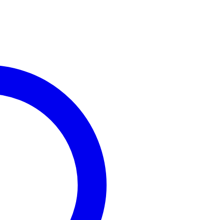
uratruss