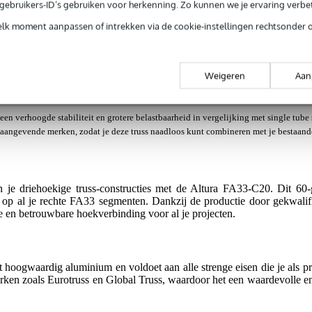
e gebruikers-ID’s gebruiken voor herkenning. Zo kunnen we je ervaring verb
elk moment aanpassen of intrekken via de cookie-instellingen rechtsonder 
jg je 3 jaar Bax Music Garantie.
ntie.
Weigeren
Aan
een verhoogde stabiliteit en grotere belastbaarheid in vergelijking met single tube
naangevende merken, zodat je deze truss naadloos kunt combineren met je bestaande
 je driehoekige truss-constructies met de Altura FA33-C20. Dit 60-g
op al je rechte FA33 segmenten. Dankzij de productie door gekwalifi
le en betrouwbare hoekverbinding voor al je projecten.
hoogwaardig aluminium en voldoet aan alle strenge eisen die je als pro
ken zoals Eurotruss en Global Truss, waardoor het een waardevolle en 