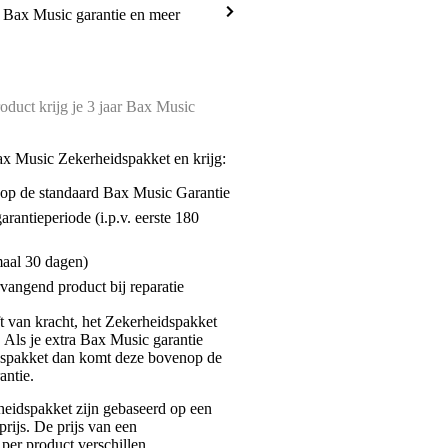
a Bax Music garantie en meer
oduct krijg je 3 jaar Bax Music
ax Music Zekerheidspakket en krijg:
enop de standaard Bax Music Garantie
garantieperiode (i.p.v. eerste 180
maal 30 dagen)
vangend product bij reparatie
jft van kracht, het Zekerheidspakket
. Als je extra Bax Music garantie
dspakket dan komt deze bovenop de
antie.
eidspakket zijn gebaseerd op een
rijs. De prijs van een
per product verschillen.