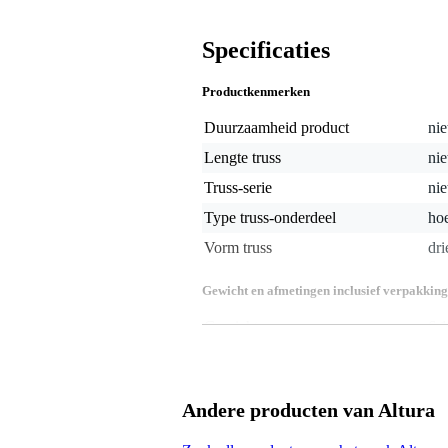
Specificaties
Productkenmerken
Duurzaamheid product
nie
Lengte truss
nie
Truss-serie
nie
Type truss-onderdeel
ho
Vorm truss
dr
Gewicht en afmetingen inclusief verpakking
Gewicht
6,1
(incl. verpakking)
Afmeting
10
(incl. verpakking)
Productspecificaties
Andere producten van Altura
geproduceerd in Europa volgens 