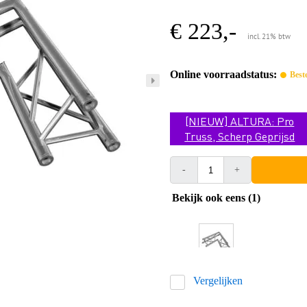
€ 223,-
incl. 21% btw
Online voorraadstatus:
Best
[NIEUW] ALTURA: Pro
Truss, Scherp Geprijsd
-
+
Bekijk ook eens (1)
Vergelijken