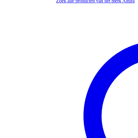
gefabriceerd door een fabrikant 
Zoek alle producten van het merk Altura
productie door gekwalificeerd p
vervaardigd uit hoogwaardige 
voorzien van 50mm hoofdbuize
hoek van 60 graden
compatibel met Eurotruss, Global
geleverd exclusief koppelingen, 
lengte: 100 cm
breedte: 100 cm
hoogte: 27 cm
gewicht: 6,1 kg