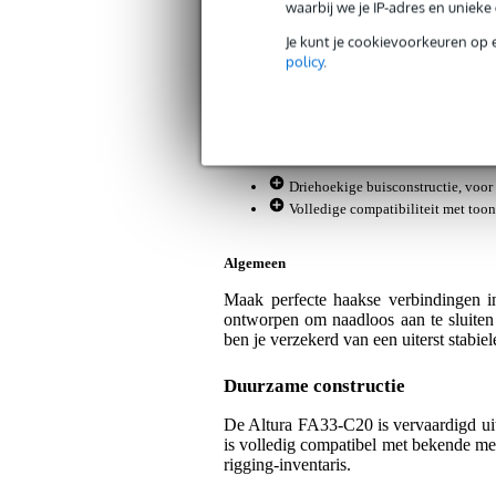
Artikelnr:
9000-0154-4870
waarbij we je IP-adres en uniek
Servicebelofte
Je kunt je cookievoorkeuren op 
policy
.
Bax Music Garantie
: Op dit product kri
Op dit product krijg je 3 jaar Bax Music Gara
Plus- en minpunten
Driehoekige buisconstructie, voor 
Volledige compatibiliteit met too
Algemeen
Maak perfecte haakse verbindingen in
ontworpen om naadloos aan te sluiten 
ben je verzekerd van een uiterst stabie
Duurzame constructie
De Altura FA33-C20 is vervaardigd uit 
is volledig compatibel met bekende mer
rigging-inventaris.