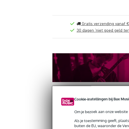
Gratis verzending vanaf €
30 dagen 'niet goed geld ter
Cookie-instellingen bij Bax Musi
Productinformatie
Reviews
(0)
Down
Om je bezoek aan onze website s
Als je toestemming geeft, plaat
Altura FA33-C20 driehoek truss hoeks
buiten de EU, waaronder de Vere