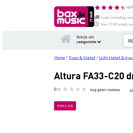
op b
Gratis verzending vana
Voor 23:00 besteld, mo
Bekijk alle
categorieën
Home
Truss & Statief
Licht statief & trus
/
/
Altura FA33-C20 d
0
nog geen reviews
s
POPULAIR