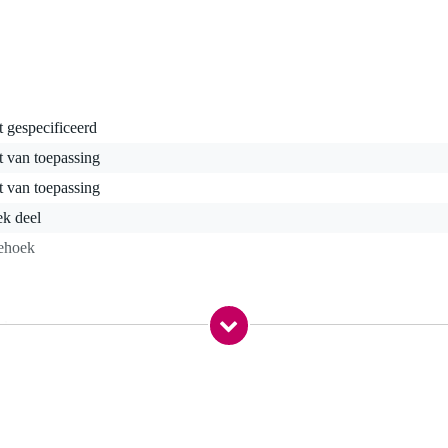
t gespecificeerd
t van toepassing
t van toepassing
ek deel
iehoek
 kg
0,0 x 100,0 x 27,0 cm
strenge eisen