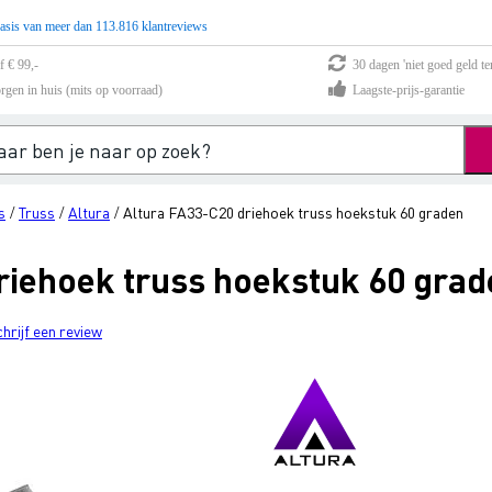
asis van meer dan 113.816 klantreviews
f € 99,-
30 dagen 'niet goed geld te
rgen in huis (mits op voorraad)
Laagste-prijs-garantie
s
Truss
Altura
Altura FA33-C20 driehoek truss hoekstuk 60 graden
/
/
/
riehoek truss hoekstuk 60 grad
chrijf een review