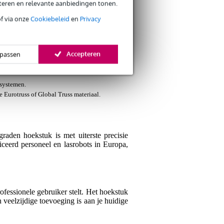
eteren en relevante aanbiedingen tonen.
of via onze
Cookiebeleid
en
Privacy
Je naam
Er zijn nog geen reviews
Accepteren
passen
Je beoordeling
 systemen.
Je ervaring
 Eurotruss of Global Truss materiaal.
raden hoekstuk is met uiterste precisie
ceerd personeel en lasrobots in Europa,
Verstuur
fessionele gebruiker stelt. Het hoekstuk
veelzijdige toevoeging is aan je huidige