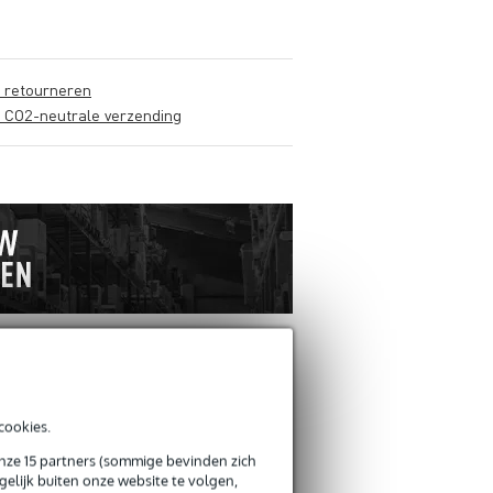
s retourneren
s CO2-neutrale verzending
cookies.
onze 15 partners (sommige bevinden zich
elijk buiten onze website te volgen,
Schrijf zelf een r