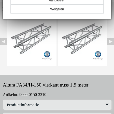
Aanpassen
Bekijk ook eens (8)
Weigeren
Altura FA34/H-150 vierkant truss 1,5 meter
Artikelnr:
9000-0150-3310
Productinformatie