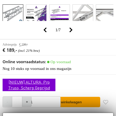
1
/
7
Adviesprijs
€ 190,-
€ 189,-
(incl. 21% btw)
Online voorraadstatus:
Op voorraad
Nog 10 stuks op voorraad in ons magazijn
[NIEUW] ALTURA: Pro
Truss, Scherp Geprijsd
In winkelwagen