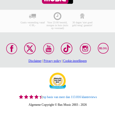
Gratis verzending vanaf
Voor 23:00 besteld,
30 dagen 'niet goed
€ 99,-
morgen in huis (mits
geld terug' garantie!
op voorraad)
BLOG
Disclaimer
|
Privacy policy
|
Cookie-instellingen
op basis van meer dan 113.816 klantreviews
Algemene Copyright © Bax Music 2003 - 2026