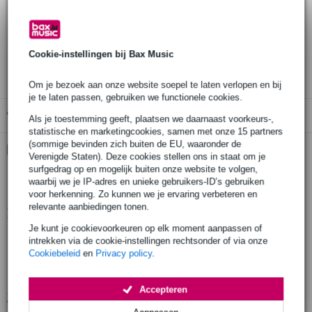
Bestel voor 23:00 = morgen in huis (gratis)
30 dagen 'niet goed geld terug' garantie
Cookie-instellingen bij Bax Music
3 jaar Bax Music garantie
Om je bezoek aan onze website soepel te laten verlopen en bij
je te laten passen, gebruiken we functionele cookies.
Gratis ophalen in de winkel
Als je toestemming geeft, plaatsen we daarnaast voorkeurs-,
statistische en marketingcookies, samen met onze 15 partners
(sommige bevinden zich buiten de EU, waaronder de
Kies nu voor 2 jaar extra Bax Music garantie en meer
Verenigde Staten). Deze cookies stellen ons in staat om je
voordelen
surfgedrag op en mogelijk buiten onze website te volgen,
€ 9,45 eenmalig
waarbij we je IP-adres en unieke gebruikers-ID’s gebruiken
voor herkenning. Zo kunnen we je ervaring verbeteren en
relevante aanbiedingen tonen.
Productinformatie
Je kunt je cookievoorkeuren op elk moment aanpassen of
geproduceerd in Europa volgens strenge eisen
intrekken via de cookie-instellingen rechtsonder of via onze
Cookiebeleid
en
Privacy policy
.
gefabriceerd door een fabrikant met meer dan 20 jaar ervaring
productie door gekwalificeerd personeel en geavanceerde lasrobots
Accepteren
Bekijk alle productspecificaties