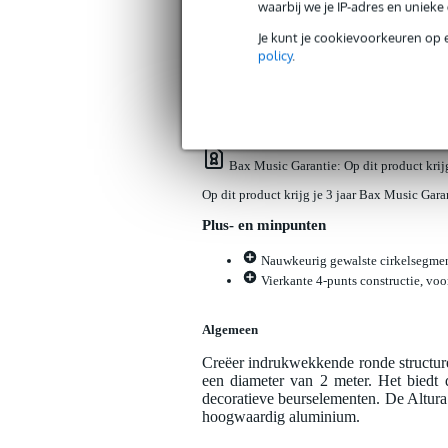
waarbij we je IP-adres en uniek
Productinformatie
Reviews
(0)
Down
Je kunt je cookievoorkeuren op 
policy
.
Altura FA34-CS-2 cirkelsegment voor 
Artikelnr:
9000-0150-3387
Servicebelofte
Bax Music Garantie
: Op dit product kri
Op dit product krijg je 3 jaar Bax Music Gara
Plus- en minpunten
Nauwkeurig gewalste cirkelsegmente
Vierkante 4-punts constructie, voo
Algemeen
Creëer indrukwekkende ronde structure
een diameter van 2 meter. Het biedt d
decoratieve beurselementen. De Altura 
hoogwaardig aluminium.