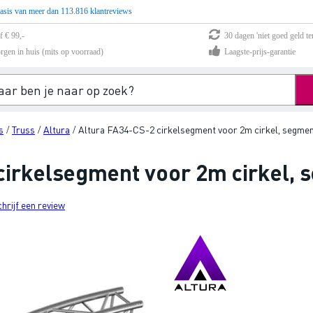
asis van meer dan 113.816 klantreviews
f € 99,-
30 dagen 'niet goed geld te
rgen in huis (mits op voorraad)
Laagste-prijs-garantie
s
Truss
Altura
Altura FA34-CS-2 cirkelsegment voor 2m cirkel, segmen
/
/
/
cirkelsegment voor 2m cirkel, 
chrijf een review