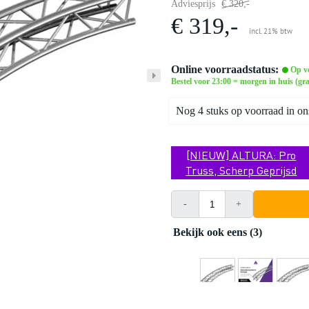
Adviesprijs
€ 320,-
€ 319,-
incl. 21% btw
Online voorraadstatus:
Op v
Bestel voor 23:00 = morgen in huis (gra
Nog 4 stuks op voorraad in on
[NIEUW] ALTURA: Pro
Truss, Scherp Geprijsd
-
+
Bekijk ook eens (3)