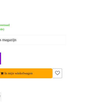
oorraad
tis)
s magazijn
In mijn winkelwagen