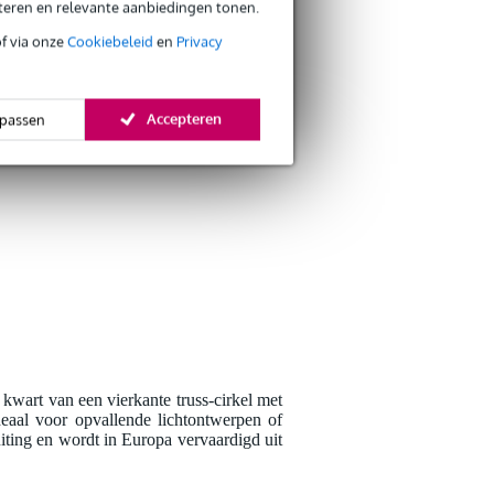
eteren en relevante aanbiedingen tonen.
of via onze
Cookiebeleid
en
Privacy
Schrijf zelf een r
Accepteren
passen
Je naam
Er zijn nog geen reviews
Je beoordeling
Je ervaring
kwart van een vierkante truss-cirkel met
deaal voor opvallende lichtontwerpen of
iting en wordt in Europa vervaardigd uit
Verstuur