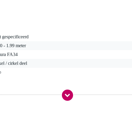
t gespecificeerd
0 - 1.99 meter
tura FA34
kel / cirkel deel
p
 kg
3,5 x 51,0 x 30,0 cm
strenge eisen
met meer dan 20 jaar ervaring