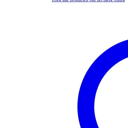
productie door gekwalificeerd p
vervaardigd uit hoogwaardige 
voorzien van 50mm hoofdbuize
segment van een 2 meter cirkel (
geleverd exclusief koppelingen, 
lengte: 140 cm
breedte: 55 cm
hoogte: 30 cm
gewicht: 10,977 kg