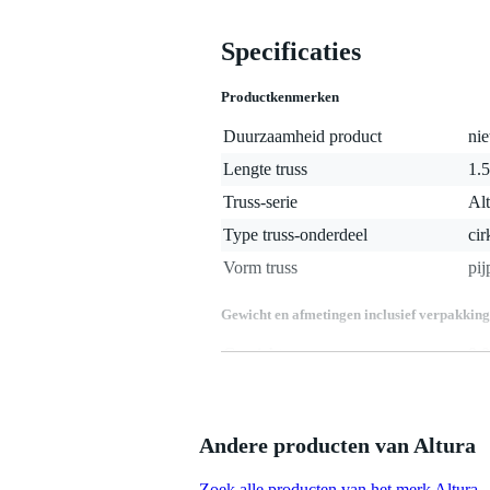
Specificaties
Productkenmerken
Duurzaamheid product
nie
Lengte truss
1.5
Truss-serie
Al
Type truss-onderdeel
cir
Vorm truss
pij
Gewicht en afmetingen inclusief verpakking
Gewicht
8,0
(incl. verpakking)
Afmeting
14
(incl. verpakking)
Productspecificaties
Andere producten van Altura
geproduceerd in Europa volgens 
gefabriceerd door een fabrikant 
Zoek alle producten van het merk Altura