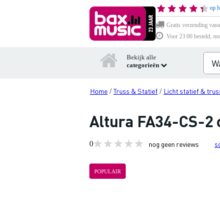
op b
Gratis verzending vana
Voor 23:00 besteld, mo
Bekijk alle
categorieën
Home
Truss & Statief
Licht statief & trus
/
/
Altura FA34-CS-2 
0
nog geen reviews
s
POPULAIR