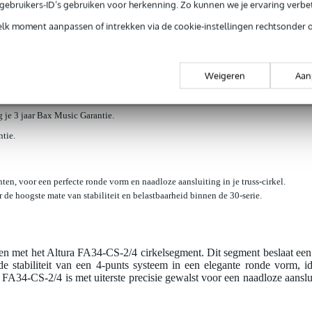
e gebruikers-ID’s gebruiken voor herkenning. Zo kunnen we je ervaring verb
loads (2)
elk moment aanpassen of intrekken via de cookie-instellingen rechtsonder 
2m cirkel, segment 1/4
Weigeren
Aan
jg je 3 jaar Bax Music Garantie.
ntie.
n, voor een perfecte ronde vorm en naadloze aansluiting in je truss-cirkel.
r de hoogste mate van stabiliteit en belastbaarheid binnen de 30-serie.
n met het Altura FA34-CS-2/4 cirkelsegment. Dit segment beslaat een 
e stabiliteit van een 4-punts systeem in een elegante ronde vorm, i
FA34-CS-2/4 is met uiterste precisie gewalst voor een naadloze aanslu