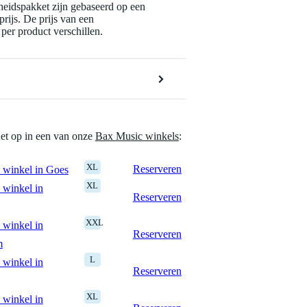
eidspakket zijn gebaseerd op een
rijs. De prijs van een
per product verschillen.
het op in een van onze
Bax Music winkels
:
XL
Reserveren
 winkel in Goes
XL
 winkel in
Reserveren
XXL
 winkel in
Reserveren
m
L
 winkel in
Reserveren
XL
 winkel in