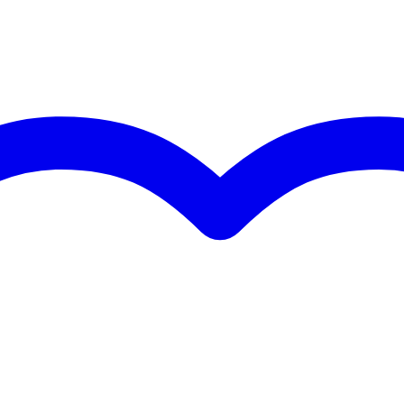
ersoneel en geavanceerde lasrobots
EN AW-6082 T6 aluminiumlegering
n met 2mm wanddikte
1/4 deel)
pinnen en clips