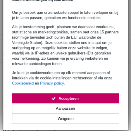
Gratis verzending
30 dagen 'niet goed geld terug' garantie
Om je bezoek aan onze website soepel te laten verlopen en bij
je te laten passen, gebruiken we functionele cookies.
3 jaar Bax Music garantie
Als je toestemming geeft, plaatsen we daarnaast voorkeurs-,
statistische en marketingcookies, samen met onze 15 partners
(sommige bevinden zich buiten de EU, waaronder de
B-Stock
vanaf € 142,00
Verenigde Staten). Deze cookies stellen ons in staat om je
surfgedrag op en mogelijk buiten onze website te volgen,
waarbij we je IP-adres en unieke gebruikers-ID’s gebruiken
Gratis ophalen in de winkel
voor herkenning. Zo kunnen we je ervaring verbeteren en
relevante aanbiedingen tonen.
Kies nu voor 2 jaar extra Bax Music garantie en meer
Je kunt je cookievoorkeuren op elk moment aanpassen of
voordelen
intrekken via de cookie-instellingen rechtsonder of via onze
€ 9,45 eenmalig
Cookiebeleid
en
Privacy policy
.
Productinformatie
Accepteren
geproduceerd in Europa volgens strenge eisen
Aanpassen
gefabriceerd door een fabrikant met meer dan 20 jaar ervaring
Weigeren
productie door gekwalificeerd personeel en geavanceerde lasrobots