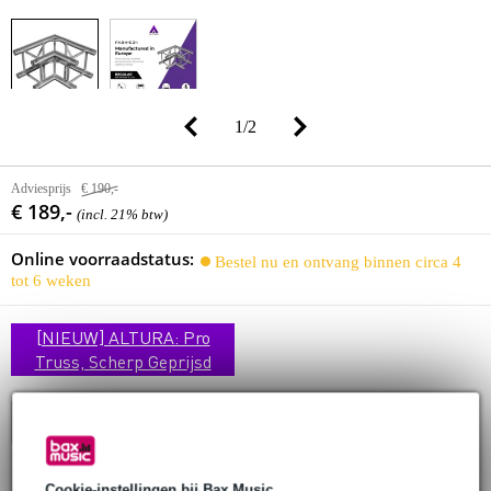
1
/
2
Adviesprijs
€ 190,-
€ 189,-
(incl. 21% btw)
Online voorraadstatus:
Bestel nu en ontvang binnen circa 4
tot 6 weken
[NIEUW] ALTURA: Pro
Truss, Scherp Geprijsd
In winkelwagen
Cookie-instellingen bij Bax Music