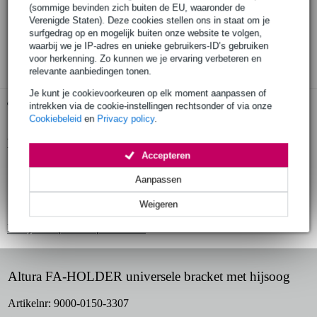
Bestel voor 23:00 = morgen in huis
(sommige bevinden zich buiten de EU, waaronder de
Verenigde Staten). Deze cookies stellen ons in staat om je
30 dagen 'niet goed geld terug' garantie
surfgedrag op en mogelijk buiten onze website te volgen,
waarbij we je IP-adres en unieke gebruikers-ID’s gebruiken
3 jaar Bax Music garantie
voor herkenning. Zo kunnen we je ervaring verbeteren en
relevante aanbiedingen tonen.
Je kunt je cookievoorkeuren op elk moment aanpassen of
Gratis ophalen in de winkel
intrekken via de cookie-instellingen rechtsonder of via onze
Cookiebeleid
en
Privacy policy
.
Productinformatie
Accepteren
geproduceerd in Europa volgens strenge eisen
Aanpassen
gefabriceerd door een fabrikant met meer dan 20 jaar ervaring
Weigeren
voorzien van gecertificeerd hijsoog
Bekijk alle productspecificaties
Altura FA-HOLDER universele bracket met hijsoog
Artikelnr:
9000-0150-3307