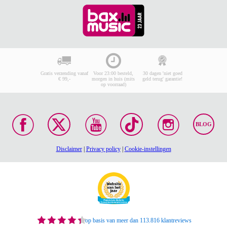
Gratis verzending vanaf
Voor 23:00 besteld,
30 dagen 'niet goed
€ 99,-
morgen in huis (mits
geld terug' garantie!
op voorraad)
BLOG
Disclaimer
|
Privacy policy
|
Cookie-instellingen
op basis van meer dan 113.816 klantreviews