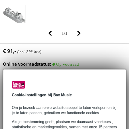
1
/
1
€ 91,-
(incl. 21% btw)
Online voorraadstatus:
Op voorraad
Nog 10 stuks op voorraad in ons magazijn
[NIEUW] ALTURA: Pro
Truss, Scherp Geprijsd
Cookie-instellingen bij Bax Music
Om je bezoek aan onze website soepel te laten verlopen en bij
In winkelwagen
je te laten passen, gebruiken we functionele cookies.
Als je toestemming geeft, plaatsen we daarnaast voorkeurs-,
statistische en marketingcookies, samen met onze 15 partners