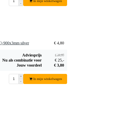
In mijn winkelwagen
381x266.7x228.6
Bestel mee
-
mm
SC) 900x3mm silver
€ 4,80
Adviesprijs
€ 28,80
Nu als combinatie voor
€ 25,-
Jouw voordeel
€ 3,80
+
In mijn winkelwagen
-