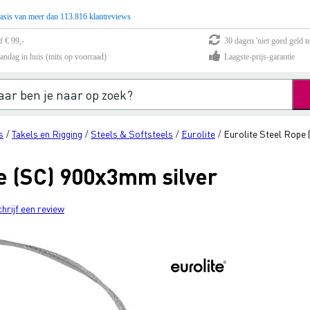
asis van meer dan 113.816 klantreviews
f € 99,-
30 dagen 'niet goed geld te
andag in huis (mits op voorraad)
Laagste-prijs-garantie
s
Takels en Rigging
Steels & Softsteels
Eurolite
Eurolite Steel Rope 
/
/
/
/
pe (SC) 900x3mm silver
chrijf een review