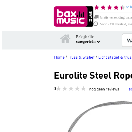
op b
Gratis verzending vana
Voor 23:00 besteld, ma
Bekijk alle
categorieën
Home
Truss & Statief
Licht statief & trus
/
/
Eurolite Steel Ro
0
nog geen reviews
s