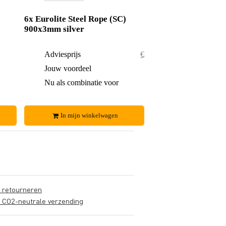
6x Eurolite Steel Rope (SC)
900x3mm silver
€ 9,60
Adviesprijs
€ 28,80
€ 0,75
Jouw voordeel
€ 3,80
€ 8,85
Nu als combinatie voor
€ 25,-
In mijn winkelwagen
s retourneren
s CO2-neutrale verzending