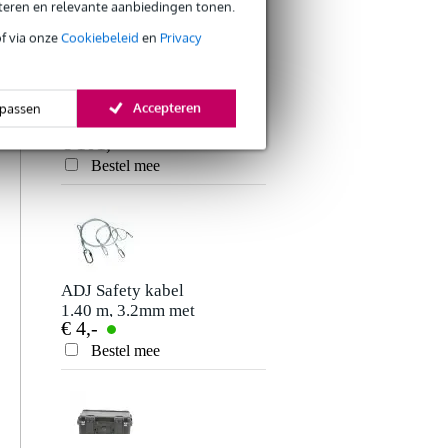
eteren en relevante aanbiedingen tonen.
Je ervaring
n
of via onze
Cookiebeleid
en
Privacy
n
e
f
e
Petzl
Accepteren
passen
g
veiligheidshelm
€ 101,-
Vertex
Bestel mee
Verstuur
ADJ Safety kabel
1.40 m, 3.2mm met
€ 4,-
karabijnhaak
Bestel mee