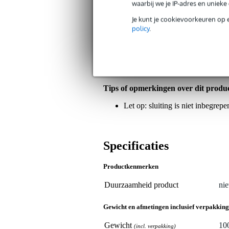
waarbij we je IP-adres en uniek
De Eurolite Steel Rope (SC) 900x3mm z
Je kunt je cookievoorkeuren op 
voor uiteenlopende rigging- en monta
policy
.
3 mm is hij handig in gebruik waar je 
kabel afgewerkt met een vaste lus, 
koppelstuk (niet meegeleverd). De zil
omgeving, zoals podiumbouw, beursst
bedraagt 100 kg.
Tips of opmerkingen over dit produ
Let op: sluiting is niet inbegrepe
Specificaties
Productkenmerken
Duurzaamheid product
nie
Gewicht en afmetingen inclusief verpakking
Gewicht
10
(incl. verpakking)