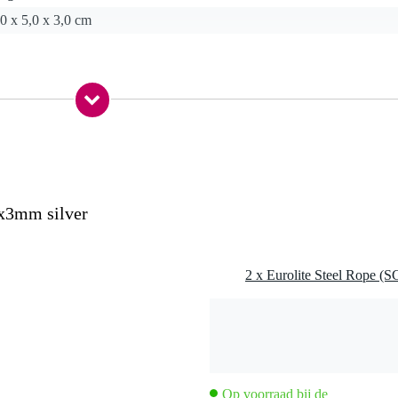
0 x 5,0 x 3,0 cm
g
0x3mm silver
2 x Eurolite Steel Rope (
Op voorraad bij de