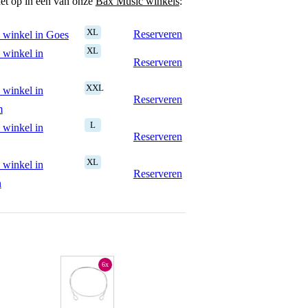
het op in een van onze
Bax Music winkels
:
XL
Reserveren
 winkel in Goes
XL
 winkel in
Reserveren
XXL
 winkel in
Reserveren
m
L
 winkel in
Reserveren
XL
 winkel in
Reserveren
n
6x