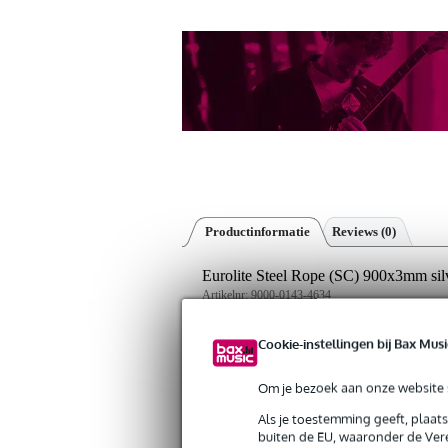
Productinformatie
Reviews
(0)
Eurolite Steel Rope (SC) 900x3mm sil
Artikelnr:
9000-0143-4634
Servicebelofte
Cookie-instellingen bij Bax Musi
Bax Music Garantie
: Op dit product kri
Om je bezoek aan onze website s
Op dit product krijg je 3 jaar Bax Music Gara
Als je toestemming geeft, plaat
buiten de EU, waaronder de Vere
Algemeen