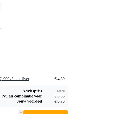
SKB iSeries 1309-6
waterdichte
€ 201,-
flightcase (kub.)
343x241x165mm
Bestel mee
Petzl Cordex
werkhandschoenen
€ 59,-
maat S
Bestel mee
SC) 900x3mm silver
€ 4,80
Adviesprijs
€ 9,60
Nu als combinatie voor
€ 8,85
SKB iSeries 1510-9
Jouw voordeel
€ 0,75
universele
€ 227,-
flightcase
+