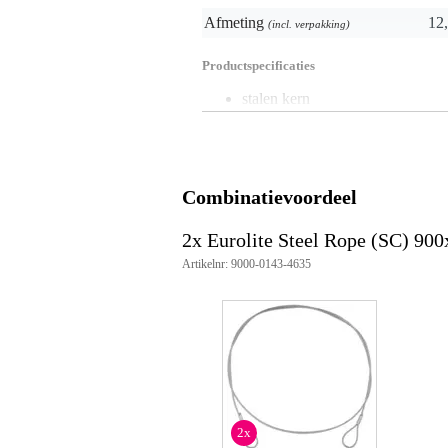
Afmeting
12,
(incl. verpakking)
Productspecificaties
stalen kern
lengte: 900 mm
diameter kabel: 3 mm
maximale belastbaarheid: 100 k
kleur: zilver
Combinatievoordeel
2x Eurolite Steel Rope (SC) 90
Artikelnr: 9000-0143-4635
2x