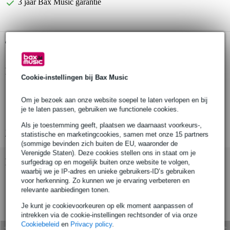
3 jaar Bax Music garantie
Gratis ophalen in de winkel
Productinformatie
Cookie-instellingen bij Bax Music
shackle black with bolt, mother, splint
Om je bezoek aan onze website soepel te laten verlopen en bij
harpsluiting
je te laten passen, gebruiken we functionele cookies.
merk: Safetex
Als je toestemming geeft, plaatsen we daarnaast voorkeurs-,
Bekijk alle productspecificaties
statistische en marketingcookies, samen met onze 15 partners
(sommige bevinden zich buiten de EU, waaronder de
Verenigde Staten). Deze cookies stellen ons in staat om je
Bekijk ook eens (2)
surfgedrag op en mogelijk buiten onze website te volgen,
waarbij we je IP-adres en unieke gebruikers-ID’s gebruiken
voor herkenning. Zo kunnen we je ervaring verbeteren en
relevante aanbiedingen tonen.
Je kunt je cookievoorkeuren op elk moment aanpassen of
intrekken via de cookie-instellingen rechtsonder of via onze
Cookiebeleid
en
Privacy policy
.