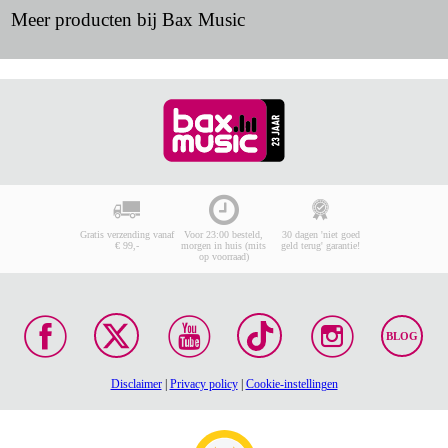
Meer producten bij Bax Music
Gratis verzending vanaf
Voor 23:00 besteld,
30 dagen 'niet goed
€ 99,-
morgen in huis (mits
geld terug' garantie!
op voorraad)
BLOG
Disclaimer
|
Privacy policy
|
Cookie-instellingen