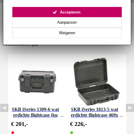
Accepteren
Aanpassen
Weigeren
Accessoires (2)
SKB iSeries 1309-6 wat
SKB iSeries 1813-5 wat
erdichte flightcase (ku
erdichte flightcase 469x
b.) 343x241x165mm
330x121 mm
€ 201,-
€ 226,-