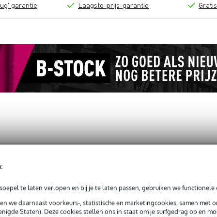
ug' garantie
Laagste-prijs-garantie
Grati
wbolt harpsluiting met schroefbout
c
oepel te laten verlopen en bij je te laten passen, gebruiken we functionele 
sen we daarnaast voorkeurs-, statistische en marketingcookies, samen met 
jg je 3 jaar Bax Music Garantie.
nigde Staten). Deze cookies stellen ons in staat om je surfgedrag op en mog