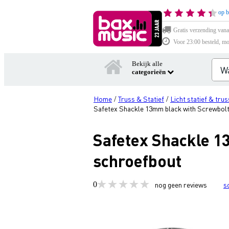
op b
Gratis verzending vana
Voor 23:00 besteld, mo
Bekijk alle
categorieën
Home
Truss & Statief
Licht statief & trus
/
/
Safetex Shackle 13mm black with Screwbolt
Safetex Shackle 1
schroefbout
0
nog geen reviews
s