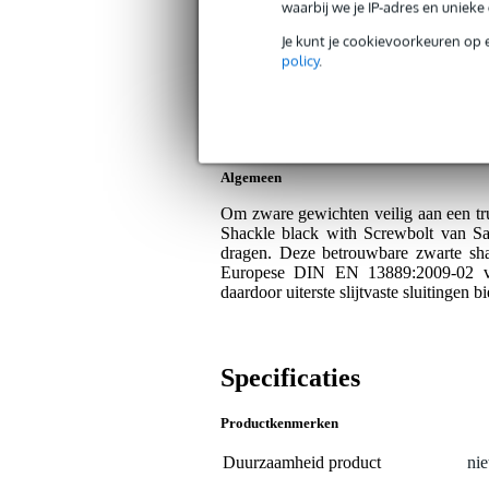
waarbij we je IP-adres en uniek
Op dit product krijg je 3 jaar Bax Music Gara
Je kunt je cookievoorkeuren op 
Plus- en minpunten
policy
.
Deze harpsluiting voldoet aan de
Eenvoudig te bevestigen en los te
Gemaakt van staal met hoogwaardi
Algemeen
Om zware gewichten veilig aan een tru
Shackle black with Screwbolt van Sa
dragen. Deze betrouwbare zwarte shac
Europese DIN EN 13889:2009-02 vei
daardoor uiterste slijtvaste sluitingen
Specificaties
Productkenmerken
Duurzaamheid product
nie