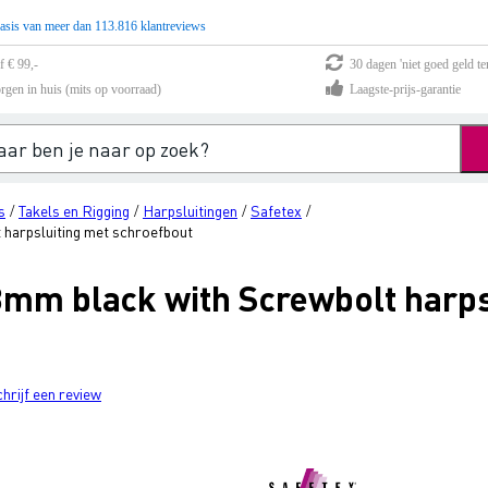
asis van meer dan 113.816 klantreviews
f € 99,-
30 dagen 'niet goed geld te
rgen in huis (mits op voorraad)
Laagste-prijs-garantie
s
Takels en Rigging
Harpsluitingen
Safetex
/
/
/
/
 harpsluiting met schroefbout
3mm black with Screwbolt harps
chrijf een review