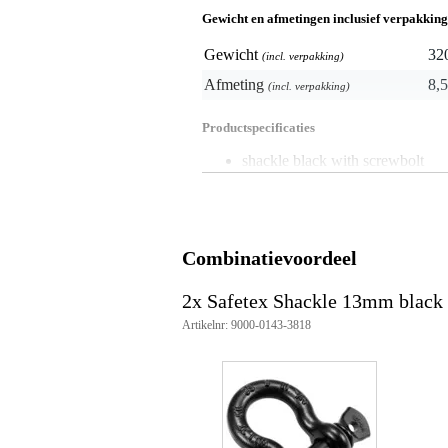
Gewicht en afmetingen inclusief verpakking
Gewicht
32
(incl. verpakking)
Afmeting
8,5
(incl. verpakking)
Productspecificaties
shackle black with screwbolt
harpsluiting
merk: Safetex
sluiting: schroefbout
kleur: zwart
diameter: 13 mm
Combinatievoordeel
maximale belastbaarheid (WLL)
voldoet aan Europese DIN EN 1
2x Safetex Shackle 13mm black 
gebruikstemperatuur: -20 °C t/
materiaal: gesmeed staal
Artikelnr: 9000-0143-3818