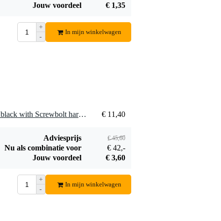
Jouw voordeel
€ 1,35
+
In mijn winkelwagen
-
4 x Safetex Shackle 13mm black with Screwbolt harpsluiting met schroefbout
€ 11,40
Adviesprijs
€ 45,60
Nu als combinatie voor
€ 42,-
Jouw voordeel
€ 3,60
+
In mijn winkelwagen
-