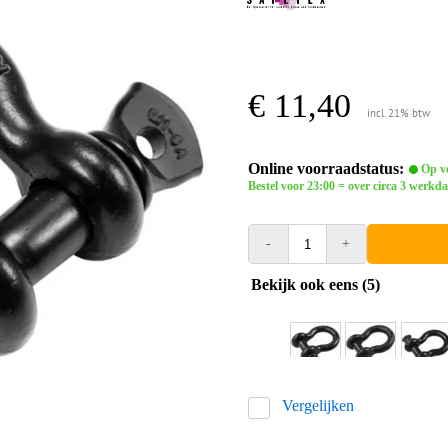
€ 11,40
incl. 21% btw
Online voorraadstatus:
Op vo
Bestel voor 23:00 = over circa 3 werkda
-
+
Bekijk ook eens (5)
Vergelijken