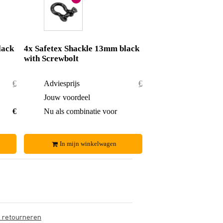
lack
4x Safetex Shackle 13mm black
with Screwbolt
€ 22,80
Adviesprijs
€ 45,60
€ 1,35
Jouw voordeel
€ 3,60
€ 21,45
Nu als combinatie voor
€ 42,-
In mijn winkelwagen
s retourneren