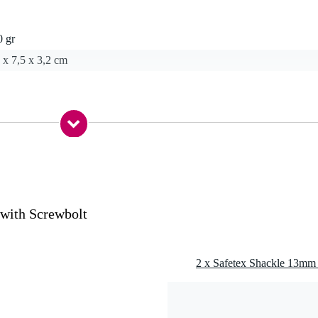
0 gr
 x 7,5 x 3,2 cm
: 2000 kg
3889:2009-02 veiligheidsnorm
with Screwbolt
m +200 °C