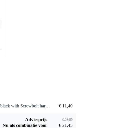
2 x Safetex Shackle 13mm black with Screwbolt harpsluiting met schroefbout
€ 11,40
Adviesprijs
€ 22,80
Nu als combinatie voor
€ 21,45