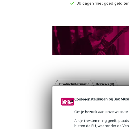
30 dagen 'niet goed geld ter
Productinformatie
Reviews
(0)
Safetex Shackle 13mm black with Scre
Cookie-instellingen bij Bax Musi
Artikelnr:
9000-0143-3817
Servicebelofte
Om je bezoek aan onze website s
Als je toestemming geeft, plaat
Bax Music Garantie
: Op dit product kri
buiten de EU, waaronder de Vere