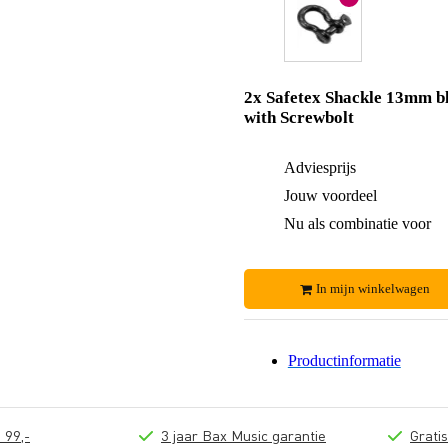
2x Safetex Shackle 13mm b
with Screwbolt
Adviesprijs
Jouw voordeel
Nu als combinatie voor
In mijn winkelwagen
Productinformatie
 99,-
3 jaar Bax Music garantie
Grati