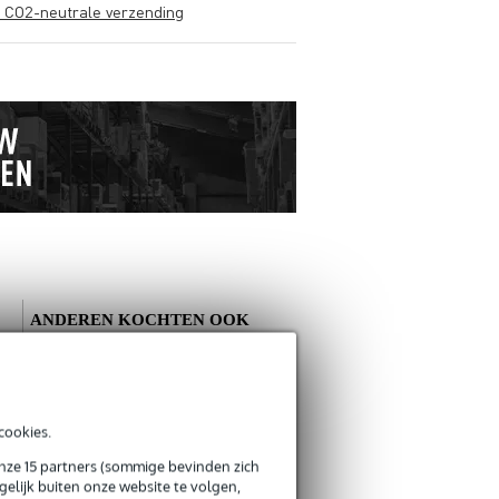
s CO2-neutrale verzending
ANDEREN KOCHTEN OOK
Schrijf zelf een review
cookies.
Je naam
onze 15 partners (sommige bevinden zich
Er zijn nog geen reviews voor dit product.
SKB iSeries 1309-6
elijk buiten onze website te volgen,