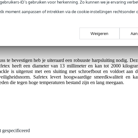
e gebruikers-ID’s gebruiken voor herkenning. Zo kunnen we je ervaring verb
ntie.
elk moment aanpassen of intrekken via de cookie-instellingen rechtsonder 
 Europese DIN EN 13889:2009-02 veiligheidsnorm.
 koppelen door schroefbout.
Weigeren
Aan
ge smeedkwaliteit.
ss te bevestigen heb je uiteraard een robuuste harpsluiting nodig. Dez
fetex heeft een diameter van 13 millimeter en kan tot 2000 kilogra
kle is uitgerust met een sluiting met schroefbout en voldoet aan d
ligheidsnorm. Safetex levert hoogwaardige smeedkwaliteit en ka
 bieden die tegen hoge temperaturen bestand zijn en lang meegaan.
t gespecificeerd