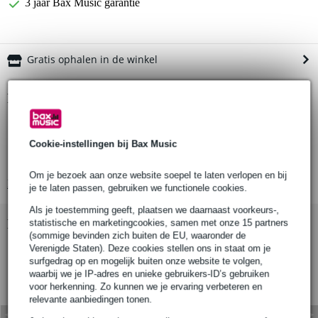
3 jaar Bax Music garantie
Gratis ophalen in de winkel
Productinformatie
shackle black with screwbolt
harpsluiting
Cookie-instellingen bij Bax Music
merk: Safetex
Om je bezoek aan onze website soepel te laten verlopen en bij
Bekijk alle productspecificaties
je te laten passen, gebruiken we functionele cookies.
Als je toestemming geeft, plaatsen we daarnaast voorkeurs-,
Bekijk ook eens (5)
statistische en marketingcookies, samen met onze 15 partners
(sommige bevinden zich buiten de EU, waaronder de
Verenigde Staten). Deze cookies stellen ons in staat om je
surfgedrag op en mogelijk buiten onze website te volgen,
waarbij we je IP-adres en unieke gebruikers-ID’s gebruiken
voor herkenning. Zo kunnen we je ervaring verbeteren en
relevante aanbiedingen tonen.