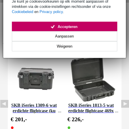
Je kunt je cookievoorkeuren op elk moment aanpassen of
intrekken via de cookie-instellingen rechtsonder of via onze
Cookiebeleid
en
Privacy policy
.
Accepteren
Aanpassen
Accessoires (2)
Weigeren
SKB iSeries 1309-6 wat
SKB iSeries 1813-5 wat
erdichte flightcase (ku
erdichte flightcase 469x
b.) 343x241x165mm
330x121 mm
€ 201,-
€ 226,-