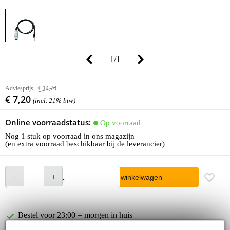
1
/
1
Adviesprijs
€ 14,70
€ 7,20
(incl. 21% btw)
Online voorraadstatus:
Op voorraad
Nog 1 stuk op voorraad in ons magazijn
(en extra voorraad beschikbaar bij de leverancier)
In winkelwagen
Bestel voor 23:00 = morgen in huis