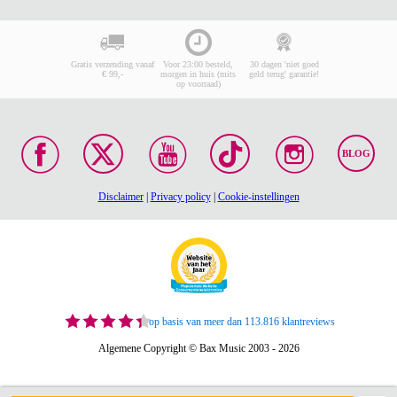
Gratis verzending vanaf
Voor 23:00 besteld,
30 dagen 'niet goed
€ 99,-
morgen in huis (mits
geld terug' garantie!
op voorraad)
BLOG
Disclaimer
|
Privacy policy
|
Cookie-instellingen
op basis van meer dan 113.816 klantreviews
Algemene Copyright © Bax Music 2003 - 2026