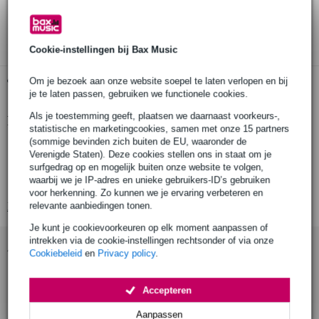
30 dagen 'niet goed geld terug' garantie
3 jaar Bax Music garantie
Cookie-instellingen bij Bax Music
Gratis ophalen in de winkel
Om je bezoek aan onze website soepel te laten verlopen en bij
je te laten passen, gebruiken we functionele cookies.
Als je toestemming geeft, plaatsen we daarnaast voorkeurs-,
Productinformatie
statistische en marketingcookies, samen met onze 15 partners
(sommige bevinden zich buiten de EU, waaronder de
DMX kabel van XLR female naar jack 3.5mm
Verenigde Staten). Deze cookies stellen ons in staat om je
aansluitingen: XLR female naar jack 3.5mm
surfgedrag op en mogelijk buiten onze website te volgen,
waarbij we je IP-adres en unieke gebruikers-ID’s gebruiken
lengte: 1 meter
voor herkenning. Zo kunnen we je ervaring verbeteren en
Bekijk alle productspecificaties
relevante aanbiedingen tonen.
Je kunt je cookievoorkeuren op elk moment aanpassen of
intrekken via de cookie-instellingen rechtsonder of via onze
Accessoires (1)
Cookiebeleid
en
Privacy policy
.
Accepteren
Aanpassen