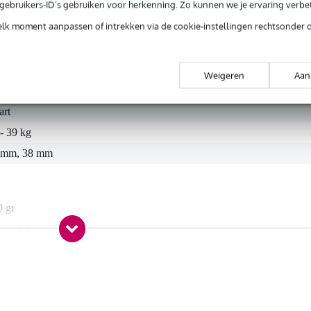
e gebruikers-ID’s gebruiken voor herkenning. Zo kunnen we je ervaring verb
 op je truss-systeem. Compaitbel met 35 - 40 mm trussbuizen.
elk moment aanpassen of intrekken via de cookie-instellingen rechtsonder 
Weigeren
Aan
t gespecificeerd
art
- 39 kg
 mm, 38 mm
0 gr
0 x 8,0 x 4,0 cm