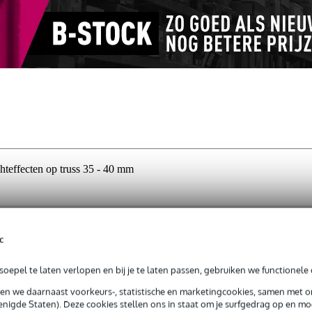
teffecten op truss 35 - 40 mm
jg je 3 jaar Bax Music Garantie.
c
ntie.
oepel te laten verlopen en bij je te laten passen, gebruiken we functionele 
sen we daarnaast voorkeurs-, statistische en marketingcookies, samen met 
nigde Staten). Deze cookies stellen ons in staat om je surfgedrag op en mog
kilogram draagvermogen. Geschikt voor het monteren van projectoren