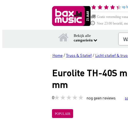
op b
Gratis verzending vana
Voor 23:00 besteld, mo
Bekijk alle
categorieën
Home
Truss & Statief
Licht statief & trus
/
/
Eurolite TH-40S mo
mm
0
nog geen reviews
s
POPULAIR