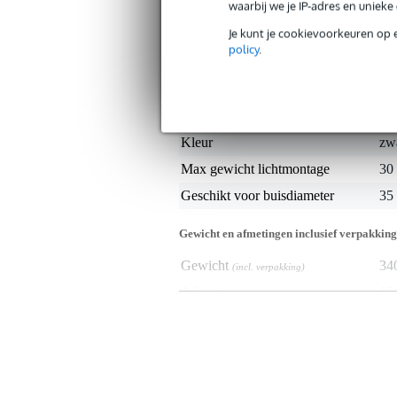
waarbij we je IP-adres en uniek
lichteffecten en dergelijke apparatuur
Je kunt je cookievoorkeuren op 
Specificaties
policy
.
Productkenmerken
Duurzaamheid product
nie
Kleur
zw
Max gewicht lichtmontage
30 
Geschikt voor buisdiameter
35
Gewicht en afmetingen inclusief verpakking
Gewicht
34
(incl. verpakking)
Afmeting
12,
(incl. verpakking)
Productspecificaties
materiaal: staal
montageschroef: M8
afmetingen: 9.5 x 3 x 6 cm