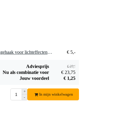
5 x Eurolite TH-40S montagehaak voor lichteffecten op truss 35 - 40 mm
€ 5,-
Adviesprijs
€ 25,-
Nu als combinatie voor
€ 23,75
Jouw voordeel
€ 1,25
+
In mijn winkelwagen
-