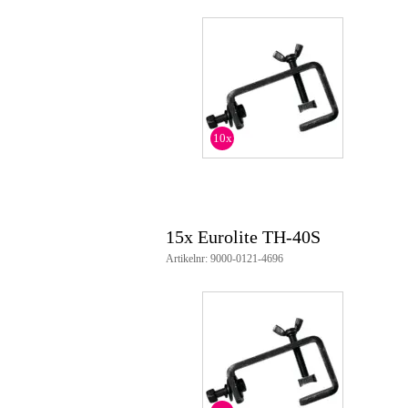
10x
15x Eurolite TH-40S
Artikelnr: 9000-0121-4696