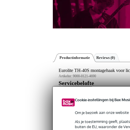
Productinformatie
Reviews
(0)
Eurolite TH-40S montagehaak voor lich
Artikelnr:
9000-0121-4690
Servicebelofte
Bax Music Garantie
: Op dit product kri
Cookie-instellingen bij Bax Musi
Op dit product krijg je 3 jaar Bax Music Gara
Om je bezoek aan onze website s
Algemeen
Als je toestemming geeft, plaat
buiten de EU, waaronder de Vere
Eurolite TH-40S montagehaak met 30 