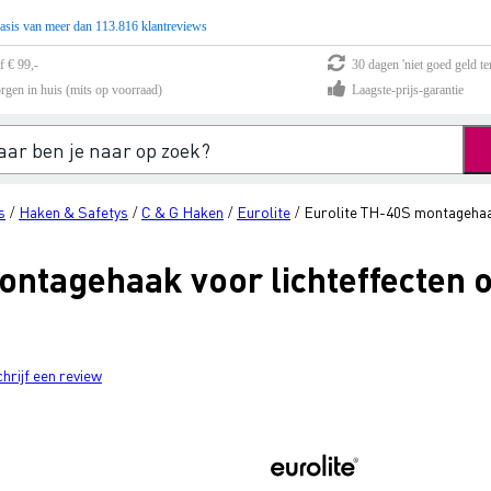
asis van meer dan 113.816 klantreviews
f € 99,-
30 dagen 'niet goed geld te
rgen in huis (mits op voorraad)
Laagste-prijs-garantie
s
Haken & Safetys
C & G Haken
Eurolite
Eurolite TH-40S montagehaak
/
/
/
/
ntagehaak voor lichteffecten o
chrijf een review