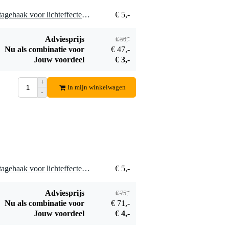
10 x Eurolite TH-40S montagehaak voor lichteffecten op truss 35 - 40 mm
€ 5,-
Adviesprijs
€ 50,-
Nu als combinatie voor
€ 47,-
Jouw voordeel
€ 3,-
+
In mijn winkelwagen
-
15 x Eurolite TH-40S montagehaak voor lichteffecten op truss 35 - 40 mm
€ 5,-
Adviesprijs
€ 75,-
Nu als combinatie voor
€ 71,-
Jouw voordeel
€ 4,-