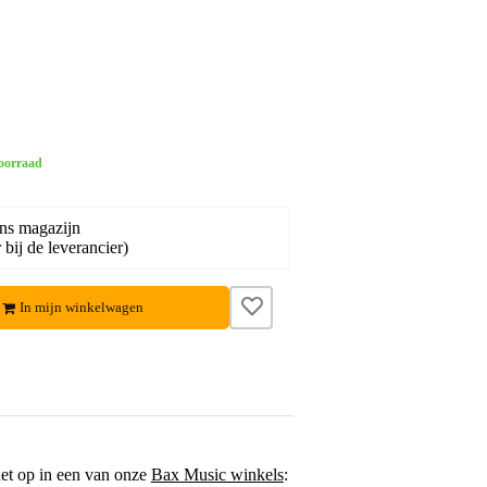
oorraad
ons magazijn
bij de leverancier)
In mijn winkelwagen
het op in een van onze
Bax Music winkels
: