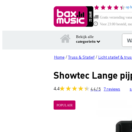
op b
Gratis verzending vana
Voor 23:00 besteld, mo
Bekijk alle
categorieën
Home
Truss & Statief
Licht statief & trus
/
/
Showtec Lange pi
4.4
4,4 / 5
7
reviews
s
POPULAIR