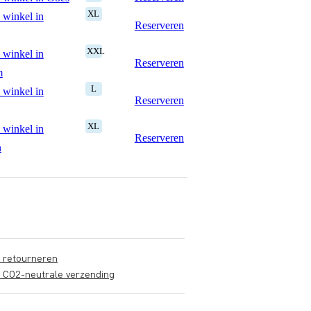
XL
 winkel in
Reserveren
XXL
 winkel in
Reserveren
m
L
 winkel in
Reserveren
XL
 winkel in
Reserveren
n
s retourneren
s CO2-neutrale verzending