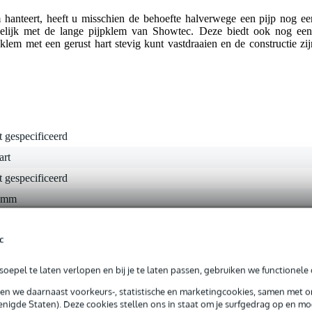
hanteert, heeft u misschien de behoefte halverwege een pijp nog ee
ogelijk met de lange pijpklem van Showtec. Deze biedt ook nog een
klem met een gerust hart stevig kunt vastdraaien en de constructie zij
t gespecificeerd
art
t gespecificeerd
 mm
c
0 gr
oepel te laten verlopen en bij je te laten passen, gebruiken we functionele 
0 x 7,5 x 3,5 cm
sen we daarnaast voorkeurs-, statistische en marketingcookies, samen met 
nigde Staten). Deze cookies stellen ons in staat om je surfgedrag op en mog