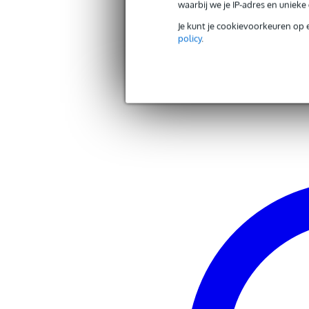
waarbij we je IP-adres en uniek
lange pijpklem voor Pipe & Dra
Je kunt je cookievoorkeuren op 
policy
.
Andere producten van Showte
Zoek alle producten van het merk Showte