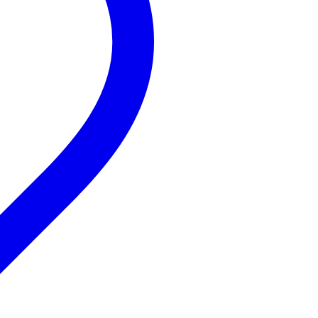
Reviews uit andere landen
Vertaal alle reviews naar het Nederlands
Originele reviews bekij
M jean-michel carbonie
9 maart 2015
4
Schreef het volgende over
Showtec Lange pijpklem met bescher
Une livraison rapide, merci bax-shop.
Un produit de grande qualité mais c'est peut être moi qui n'est
serez sur votre barre, plus vous serez et plus le collier veut se ba
Vertaal naar het Nederlands
M jean-michel carbonie
9 maart 2015
4
Schreef het volgende over
Showtec Lange pijpklem met bescher