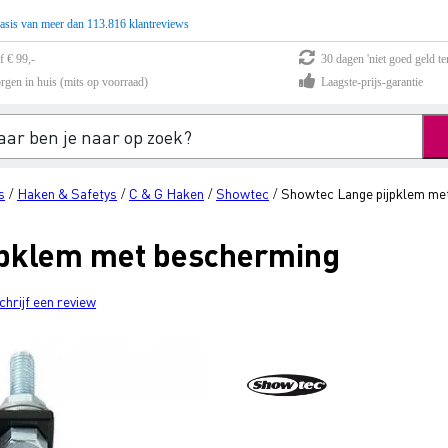
asis van meer dan 113.816 klantreviews
f € 99,-
30 dagen 'niet goed geld te
rgen in huis (mits op voorraad)
Laagste-prijs-garantie
s
Haken & Safetys
C & G Haken
Showtec
Showtec Lange pijpklem me
/
/
/
/
jpklem met bescherming
chrijf een review