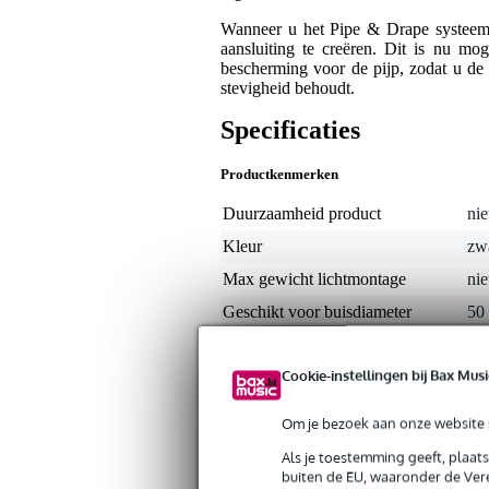
Wanneer u het Pipe & Drape systeem 
aansluiting te creëren. Dit is nu m
bescherming voor de pijp, zodat u de 
stevigheid behoudt.
Specificaties
Productkenmerken
Duurzaamheid product
nie
Kleur
zw
Max gewicht lichtmontage
nie
Geschikt voor buisdiameter
50
Gewicht en afmetingen inclusief verpakking
Cookie-instellingen bij Bax Musi
Gewicht
32
(incl. verpakking)
Om je bezoek aan onze website s
Afmeting
15,
(incl. verpakking)
Als je toestemming geeft, plaat
buiten de EU, waaronder de Vere
Productspecificaties