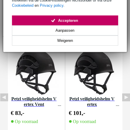
intrekken via de cookie-instellingen rechtsonder of via onze
Cookiebeleid
en
Privacy policy
.
Accepteren
Aanpassen
Accessoires (7)
Weigeren
Petzl veiligheidshelm V
Petzl veiligheidshelm V
ertex Vent
ertex
m
€ 83,-
€ 101,-
€
Op voorraad
Op voorraad
O
l