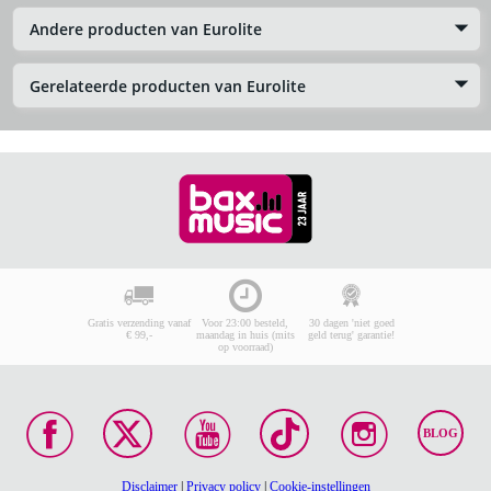
Andere producten van Eurolite
Gerelateerde producten van Eurolite
Gratis verzending vanaf
Voor 23:00 besteld,
30 dagen 'niet goed
€ 99,-
maandag in huis (mits
geld terug' garantie!
op voorraad)
BLOG
Disclaimer
|
Privacy policy
|
Cookie-instellingen