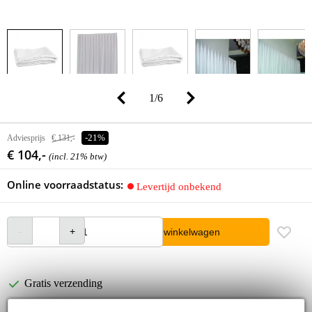
1
/
6
Adviesprijs
€ 131,-
-21%
€ 104,-
(incl. 21% btw)
Online voorraadstatus:
Levertijd onbekend
In winkelwagen
Gratis verzending
30 dagen 'niet goed geld terug' garantie