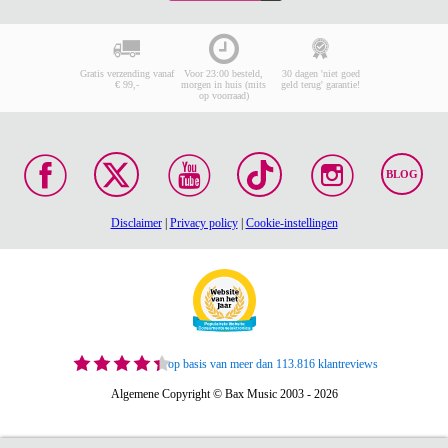
Gratis verzending vanaf
Voor 23:00 besteld,
30 dagen 'niet goed
€ 99,-
morgen in huis (mits
geld terug' garantie!
op voorraad)
BLOG
Disclaimer
|
Privacy policy
|
Cookie-instellingen
op basis van meer dan 113.816 klantreviews
Algemene Copyright © Bax Music 2003 - 2026