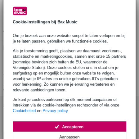
3 jaar Bax Music garantie
Cookie-instellingen bij Bax Music
Gratis ophalen in de winkel
Om je bezoek aan onze website soepel te laten verlopen en bij
je te laten passen, gebruiken we functionele cookies.
Kies nu voor 2 jaar extra Bax Music garantie en meer
Als je toestemming geeft, plaatsen we daarnaast voorkeurs-,
voordelen
statistische en marketingcookies, samen met onze 15 partners
€ 5,20 eenmalig
(sommige bevinden zich buiten de EU, waaronder de
Verenigde Staten). Deze cookies stellen ons in staat om je
surfgedrag op en mogelijk buiten onze website te volgen,
Productinformatie
waarbij we je IP-adres en unieke gebruikers-ID’s gebruiken
voor herkenning. Zo kunnen we je ervaring verbeteren en
Bekijk alle productspecificaties
relevante aanbiedingen tonen.
Je kunt je cookievoorkeuren op elk moment aanpassen of
Accessoires (9)
intrekken via de cookie-instellingen rechtsonder of via onze
Cookiebeleid
en
Privacy policy
.
Accepteren
Aanpassen