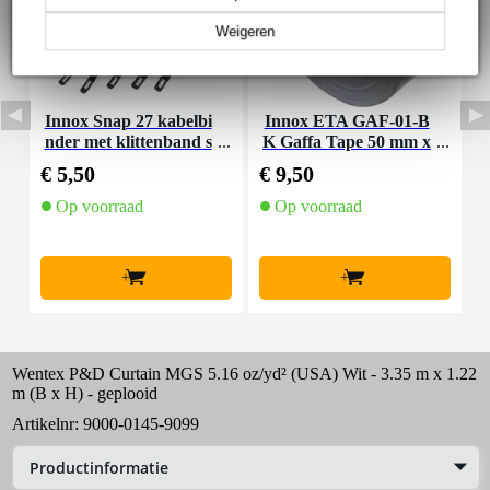
Weigeren
Innox Snap 27 kabelbi
Innox ETA GAF-01-B
I
nder met klittenband s
K Gaffa Tape 50 mm x
mal zwart (10 stuks)
50 m zwart
€ 5,50
€ 9,50
€
Op voorraad
Op voorraad
+
+
Wentex P&D Curtain MGS 5.16 oz/yd² (USA) Wit - 3.35 m x 1.22
m (B x H) - geplooid
Artikelnr:
9000-0145-9099
Productinformatie