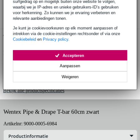
30 dagen 'niet goed geld terug' garantie
surfgedrag op en mogelijk buiten onze website te volgen,
waarbij we je IP-adres en unieke gebruikers-ID’s gebruiken
3 jaar Bax Music garantie
voor herkenning. Zo kunnen we je ervaring verbeteren en
relevante aanbiedingen tonen.
Je kunt je cookievoorkeuren op elk moment aanpassen of
intrekken via de cookie-instellingen rechtsonder of via onze
Gratis ophalen in de winkel
Cookiebeleid
en
Privacy policy
.
Productinformatie
Accepteren
T-bar
Aanpassen
kleur: zwart
Weigeren
voor: Wentex Pipe & Drape-systeem
Bekijk alle productspecificaties
Wentex Pipe & Drape T-bar 60cm zwart
Artikelnr:
9000-0005-6984
Productinformatie