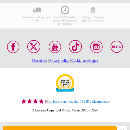
Gratis verzending vanaf
Voor 23:00 besteld,
30 dagen 'niet goed
€ 99,-
morgen in huis (mits
geld terug' garantie!
op voorraad)
BLOG
Disclaimer
|
Privacy policy
|
Cookie-instellingen
op basis van meer dan 113.816 klantreviews
Algemene Copyright © Bax Music 2003 - 2026