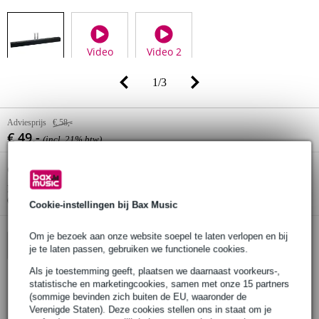
Video
Video 2
1
/
3
Adviesprijs
€ 58,-
€ 49,-
(incl. 21% btw)
Online voorraadstatus:
Op voorraad
Nog 2 stuks op voorraad in ons magazijn
(en nog ruim voldoende voorraad beschikbaar bij de leverancier)
Cookie-instellingen bij Bax Music
Om je bezoek aan onze website soepel te laten verlopen en bij
In winkelwagen
je te laten passen, gebruiken we functionele cookies.
Als je toestemming geeft, plaatsen we daarnaast voorkeurs-,
statistische en marketingcookies, samen met onze 15 partners
(sommige bevinden zich buiten de EU, waaronder de
Bestel voor 23:00 = morgen in huis
Verenigde Staten). Deze cookies stellen ons in staat om je