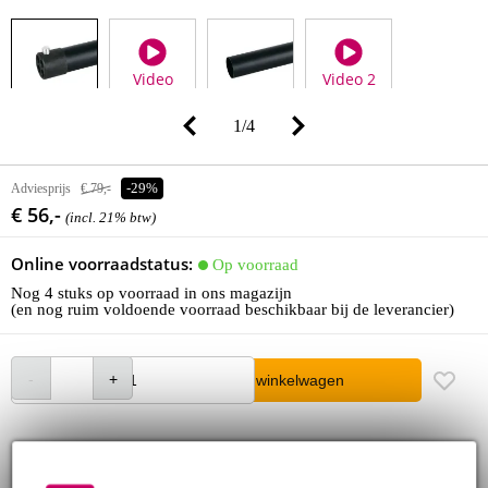
Video
Video 2
1
/
4
Adviesprijs
€ 79,-
-29%
€ 56,-
(incl. 21% btw)
Online voorraadstatus:
Op voorraad
Nog 4 stuks op voorraad in ons magazijn
(en nog ruim voldoende voorraad beschikbaar bij de leverancier)
In winkelwagen
Bestel voor 23:00 = morgen in huis