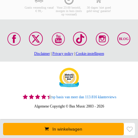
Gratis verzending vanaf
Voor 23:00 besteld,
30 dagen 'niet goed
€ 99,-
morgen in huis (mits
geld terug' garantie!
op voorraad)
BLOG
Disclaimer
|
Privacy policy
|
Cookie-instellingen
op basis van meer dan 113.816 klantreviews
Algemene Copyright © Bax Music 2003 - 2026
In winkelwagen