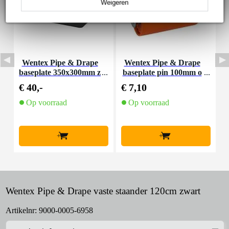
Weigeren
Wentex Pipe & Drape
Wentex Pipe & Drape
baseplate 350x300mm z
baseplate pin 100mm o
wart
ranje
€ 40,-
€ 7,10
€
Op voorraad
Op voorraad
+
+
Wentex Pipe & Drape vaste staander 120cm zwart
Artikelnr:
9000-0005-6958