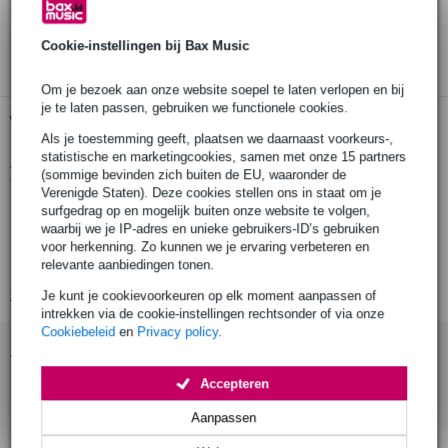
30 dagen 'niet goed geld terug' garantie
3 jaar Bax Music garantie
Cookie-instellingen bij Bax Music
Om je bezoek aan onze website soepel te laten verlopen en bij
je te laten passen, gebruiken we functionele cookies.
Gratis ophalen in de winkel
Als je toestemming geeft, plaatsen we daarnaast voorkeurs-,
statistische en marketingcookies, samen met onze 15 partners
Productinformatie
(sommige bevinden zich buiten de EU, waaronder de
Verenigde Staten). Deze cookies stellen ons in staat om je
vaste staander ('fixed upright')
surfgedrag op en mogelijk buiten onze website te volgen,
waarbij we je IP-adres en unieke gebruikers-ID’s gebruiken
kleur: zwart, gepoedercoat
voor herkenning. Zo kunnen we je ervaring verbeteren en
voor: Wentex Pipe & Drape-systeem
relevante aanbiedingen tonen.
Bekijk alle productspecificaties
Je kunt je cookievoorkeuren op elk moment aanpassen of
intrekken via de cookie-instellingen rechtsonder of via onze
Cookiebeleid
en
Privacy policy
.
Accessoires (7)
Accepteren
Aanpassen