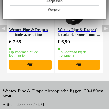
Aanpassen
Weigeren
Wentex Pipe & Drape s
Wentex Pipe & Drape f
W
ingle aansluiting
lex adapter voor 4-punt
d
s connector
€ 7,65
€ 6,90
€
Op voorraad bij de
Op voorraad bij de
O
leverancier
leverancier
l
+
+
Wentex Pipe & Drape telescopische ligger 120-180cm
zwart
Artikelnr:
9000-0005-6971