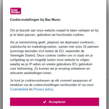
30 dagen 'niet goed geld terug' garantie
3 jaar Bax Music garantie
Cookie-instellingen bij Bax Music
Gratis ophalen in de winkel
Om je bezoek aan onze website soepel te laten verlopen en bij
je te laten passen, gebruiken we functionele cookies.
Productinformatie
Als je toestemming geeft, plaatsen we daarnaast voorkeurs-,
statistische en marketingcookies, samen met onze 15 partners
uitschuifbare ligger ('telescopic drape support')
(sommige bevinden zich buiten de EU, waaronder de
Verenigde Staten). Deze cookies stellen ons in staat om je
kleur: zwart, gepoedercoat
surfgedrag op en mogelijk buiten onze website te volgen,
voor: Wentex Pipe & Drape-systeem
waarbij we je IP-adres en unieke gebruikers-ID’s gebruiken
voor herkenning. Zo kunnen we je ervaring verbeteren en
Bekijk alle productspecificaties
relevante aanbiedingen tonen.
Je kunt je cookievoorkeuren op elk moment aanpassen of
Accessoires (6)
intrekken via de cookie-instellingen rechtsonder of via onze
Cookiebeleid
en
Privacy policy
.
Accepteren