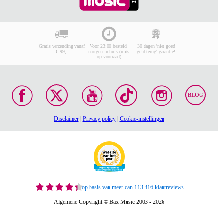
Gratis verzending vanaf
Voor 23:00 besteld,
30 dagen 'niet goed
€ 99,-
morgen in huis (mits
geld terug' garantie!
op voorraad)
BLOG
Disclaimer
|
Privacy policy
|
Cookie-instellingen
op basis van meer dan 113.816 klantreviews
Algemene Copyright © Bax Music 2003 - 2026