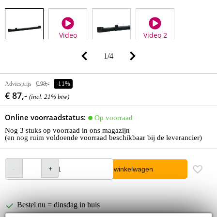
Video
Video 2
1
/
4
Adviesprijs
€ 98,-
-11%
€ 87,-
(incl. 21% btw)
Online voorraadstatus:
Op voorraad
Nog 3 stuks op voorraad in ons magazijn
(en nog ruim voldoende voorraad beschikbaar bij de leverancier)
In winkelwagen
Bestel nu = dinsdag in huis