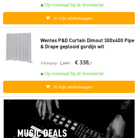
Op voorraad bij de leverancier
In mijn winkelwagen
Wentex P&D Curtain Dimout 300x400 Pipe
& Drape geplooid gordijn wit
€ 338,-
Adviesprijs
€ 414,-
Op voorraad bij de leverancier
In mijn winkelwagen