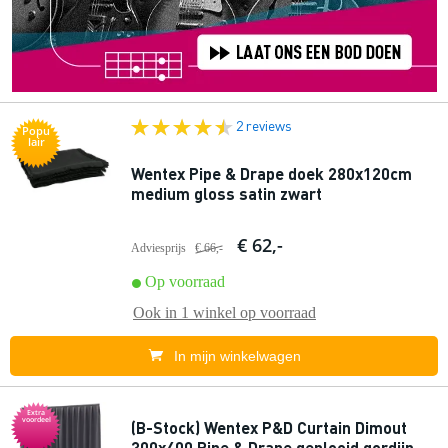
2 reviews
Popu
lair
Wentex Pipe & Drape doek 280x120cm
medium gloss satin zwart
€ 62,-
Adviesprijs
€ 66,-
Op voorraad
Ook in
1 winkel
op voorraad
In mijn winkelwagen
Extra
voordeel
(B-Stock) Wentex P&D Curtain Dimout
300x400 Pipe & Drape geplooid gordijn