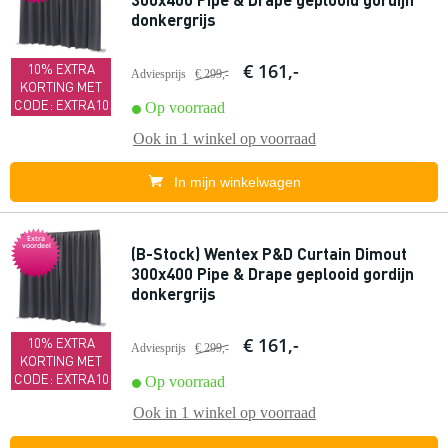
donkergrijs
€ 161,-
10% EXTRA
Adviesprijs
€ 299,-
KORTING MET
CODE: EXTRA10
Op voorraad
Ook in
1 winkel
op voorraad
In mijn winkelwagen
Extra
voordeel
(B-Stock) Wentex P&D Curtain Dimout
300x400 Pipe & Drape geplooid gordijn
donkergrijs
€ 161,-
10% EXTRA
Adviesprijs
€ 299,-
KORTING MET
CODE: EXTRA10
Op voorraad
Ook in
1 winkel
op voorraad