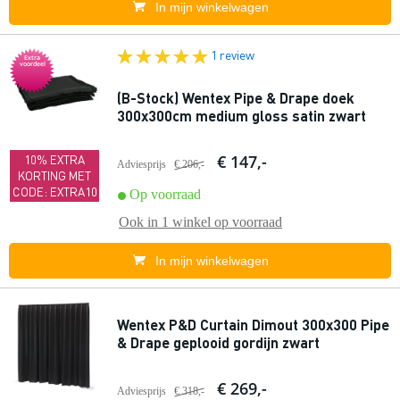
In mijn winkelwagen
1 review
Extra
voordeel
(B-Stock) Wentex Pipe & Drape doek
300x300cm medium gloss satin zwart
€ 147,-
10% EXTRA
Adviesprijs
€ 206,-
KORTING MET
CODE: EXTRA10
Op voorraad
Ook in
1 winkel
op voorraad
In mijn winkelwagen
Wentex P&D Curtain Dimout 300x300 Pipe
& Drape geplooid gordijn zwart
€ 269,-
Adviesprijs
€ 318,-