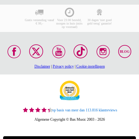
Gratis verzending vanaf
Voor 23:00 besteld,
30 dagen 'niet goed
€ 99,-
morgen in huis (mits
geld terug' garantie!
op voorraad)
BLOG
Disclaimer
|
Privacy policy
|
Cookie-instellingen
op basis van meer dan 113.816 klantreviews
Algemene Copyright © Bax Music 2003 - 2026