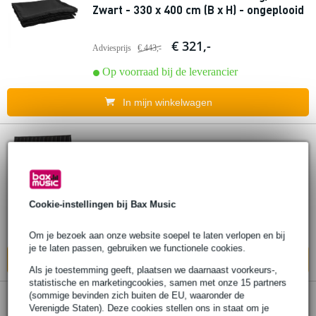
Zwart - 330 x 400 cm (B x H) - ongeplooid
€ 321,-
Adviesprijs
€ 443,-
Op voorraad bij de leverancier
In mijn winkelwagen
Wentex P&D Curtain Molton 300 g/m²
Zwart - 400 x 250 cm (B x H) - geplooid
€ 258,-
Cookie-instellingen bij Bax Music
Adviesprijs
€ 335,-
Op voorraad bij de leverancier
Om je bezoek aan onze website soepel te laten verlopen en bij
je te laten passen, gebruiken we functionele cookies.
In mijn winkelwagen
Als je toestemming geeft, plaatsen we daarnaast voorkeurs-,
statistische en marketingcookies, samen met onze 15 partners
(sommige bevinden zich buiten de EU, waaronder de
Wentex P&D Curtain Molton 300 g/m²
Verenigde Staten). Deze cookies stellen ons in staat om je