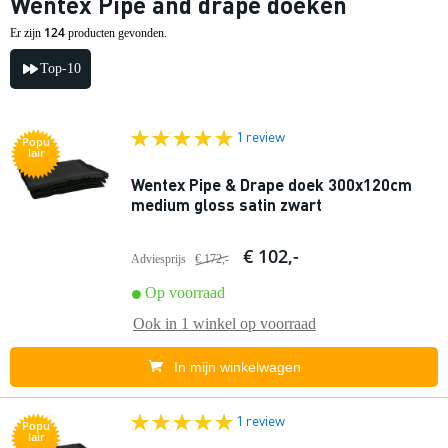
Wentex Pipe and drape doeken
124
Er zijn
producten gevonden.
Top-10
1 review
Popu
lair
Wentex Pipe & Drape doek 300x120cm
medium gloss satin zwart
€ 102,-
Adviesprijs
€ 172,-
Op voorraad
Ook in
1 winkel
op voorraad
In mijn winkelwagen
1 review
Popu
lair