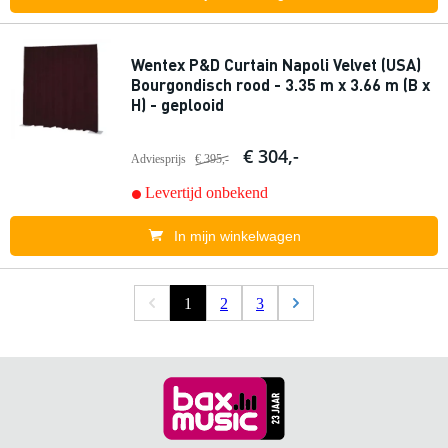
Wentex P&D Curtain Napoli Velvet (USA)
Bourgondisch rood - 3.35 m x 3.66 m (B x
H) - geplooid
€ 304,-
Adviesprijs
€ 395,-
Levertijd onbekend
In mijn winkelwagen
1
2
3