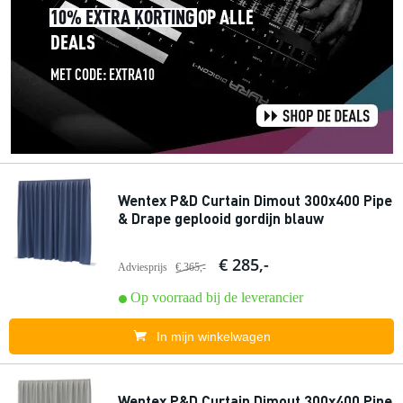
Wentex P&D Curtain Dimout 300x400 Pipe
& Drape geplooid gordijn blauw
€ 285,-
Adviesprijs
€ 365,-
Op voorraad bij de leverancier
In mijn winkelwagen
Wentex P&D Curtain Dimout 300x400 Pipe