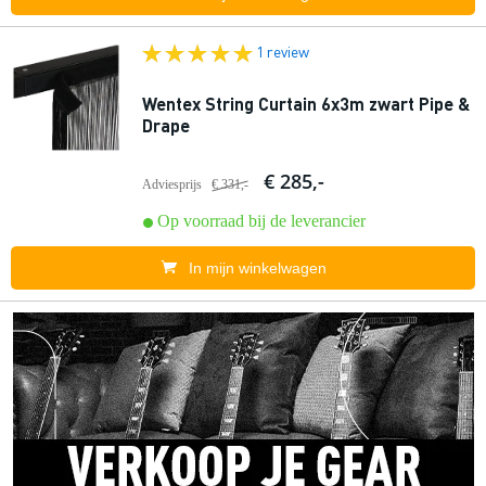
1 review
Wentex String Curtain 6x3m zwart Pipe &
Drape
€ 285,-
Adviesprijs
€ 331,-
Op voorraad bij de leverancier
In mijn winkelwagen