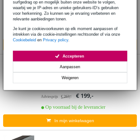
surfgedrag op en mogelijk buiten onze website te volgen,
Zwart - 400 x 300 cm (B x H) - geplooid
waarbij we je IP-adres en unieke gebruikers-ID’s gebruiken
voor herkenning. Zo kunnen we je ervaring verbeteren en
€ 311,-
relevante aanbiedingen tonen.
Adviesprijs
€ 539,-
Je kunt je cookievoorkeuren op elk moment aanpassen of
Op voorraad bij de leverancier
intrekken via de cookie-instellingen rechtsonder of via onze
Cookiebeleid
en
Privacy policy
.
In mijn winkelwagen
Accepteren
Wentex P&D Curtain Molton 300 g/m²
Aanpassen
unpleaded Zwart - 400 x 300 cm (B x H) -
Weigeren
geplooid
€ 199,-
Adviesprijs
€ 263,-
Op voorraad bij de leverancier
In mijn winkelwagen