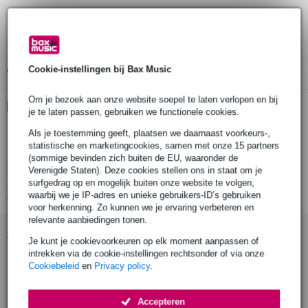
3 jaar Bax Music garantie
Cookie-instellingen bij Bax Music
Gratis ophalen in de winkel
Om je bezoek aan onze website soepel te laten verlopen en bij
Kies nu voor 2 jaar extra Bax Music garantie en meer
je te laten passen, gebruiken we functionele cookies.
voordelen
Als je toestemming geeft, plaatsen we daarnaast voorkeurs-,
€ 12,05 eenmalig
statistische en marketingcookies, samen met onze 15 partners
(sommige bevinden zich buiten de EU, waaronder de
Productinformatie
Verenigde Staten). Deze cookies stellen ons in staat om je
surfgedrag op en mogelijk buiten onze website te volgen,
Bekijk alle productspecificaties
waarbij we je IP-adres en unieke gebruikers-ID’s gebruiken
voor herkenning. Zo kunnen we je ervaring verbeteren en
relevante aanbiedingen tonen.
Accessoires (9)
Je kunt je cookievoorkeuren op elk moment aanpassen of
intrekken via de cookie-instellingen rechtsonder of via onze
Cookiebeleid
en
Privacy policy
.
Accepteren