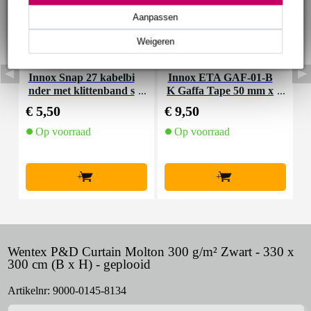
Aanpassen
Weigeren
Innox Snap 27 kabelbi
Innox ETA GAF-01-B
I
nder met klittenband s
K Gaffa Tape 50 mm x
mal zwart (10 stuks)
50 m zwart
€ 5,50
€ 9,50
€
Op voorraad
Op voorraad
+
+
Wentex P&D Curtain Molton 300 g/m² Zwart - 330 x
300 cm (B x H) - geplooid
Artikelnr:
9000-0145-8134