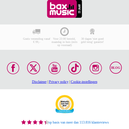
Gratis verzending vanaf
Voor 23:00 besteld,
30 dagen 'niet goed
€ 99,-
maandag in huis (mits
geld terug' garantie!
op voorraad)
BLOG
Disclaimer
|
Privacy policy
|
Cookie-instellingen
op basis van meer dan 113.816 klantreviews