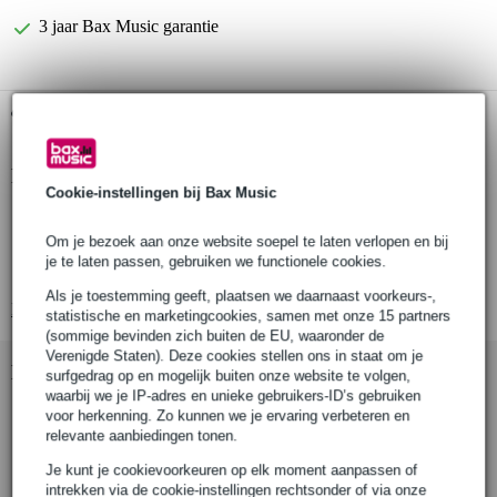
3 jaar Bax Music garantie
Gratis ophalen in de winkel
Productinformatie
Cookie-instellingen bij Bax Music
snaargordijn
Om je bezoek aan onze website soepel te laten verlopen en bij
montage met klittenband van 25 mm
je te laten passen, gebruiken we functionele cookies.
materiaal: 100% polyester
Als je toestemming geeft, plaatsen we daarnaast voorkeurs-,
Bekijk alle productspecificaties
statistische en marketingcookies, samen met onze 15 partners
(sommige bevinden zich buiten de EU, waaronder de
Verenigde Staten). Deze cookies stellen ons in staat om je
Bekijk ook eens (1)
surfgedrag op en mogelijk buiten onze website te volgen,
waarbij we je IP-adres en unieke gebruikers-ID’s gebruiken
voor herkenning. Zo kunnen we je ervaring verbeteren en
relevante aanbiedingen tonen.
Je kunt je cookievoorkeuren op elk moment aanpassen of
intrekken via de cookie-instellingen rechtsonder of via onze