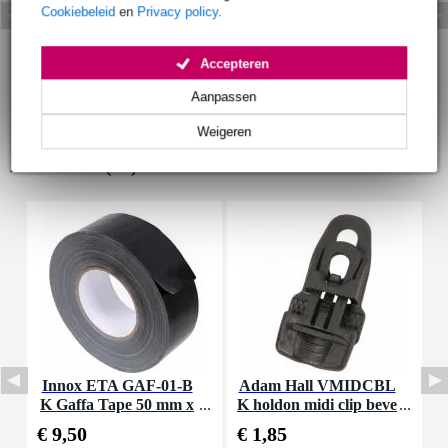
Cookiebeleid
en
Privacy policy
.
Accepteren
Aanpassen
Weigeren
Accessoires (13)
Innox ETA GAF-01-B
Adam Hall VMIDCBL
K Gaffa Tape 50 mm x
K holdon midi clip beve
b
50 m zwart
stigingsclip zwart
€ 9,50
€ 1,85
€