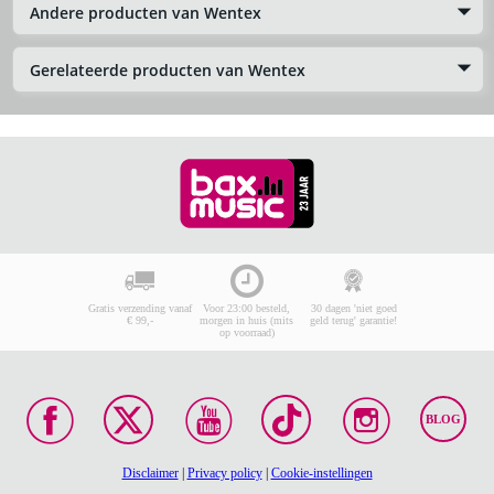
Andere producten van Wentex
Gerelateerde producten van Wentex
Gratis verzending vanaf
Voor 23:00 besteld,
30 dagen 'niet goed
€ 99,-
morgen in huis (mits
geld terug' garantie!
op voorraad)
BLOG
Disclaimer
|
Privacy policy
|
Cookie-instellingen