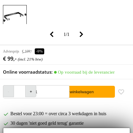
1
/
1
Adviesprijs
€ 109,-
-9%
€ 99,-
(incl. 21% btw)
Online voorraadstatus:
Op voorraad bij de leverancier
In winkelwagen
Bestel voor 23:00 = over circa 3 werkdagen in huis
30 dagen 'niet goed geld terug' garantie
3 jaar Bax Music garantie