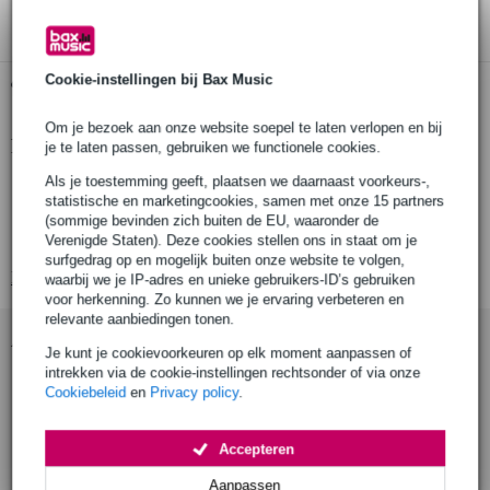
Cookie-instellingen bij Bax Music
Gratis ophalen in de winkel
Om je bezoek aan onze website soepel te laten verlopen en bij
Productinformatie
je te laten passen, gebruiken we functionele cookies.
Als je toestemming geeft, plaatsen we daarnaast voorkeurs-,
montagebeugel
statistische en marketingcookies, samen met onze 15 partners
voor wand of plafond, voor statieven in combinatie met adapter
(sommige bevinden zich buiten de EU, waaronder de
Verenigde Staten). Deze cookies stellen ons in staat om je
merk: Neumann
surfgedrag op en mogelijk buiten onze website te volgen,
Bekijk alle productspecificaties
waarbij we je IP-adres en unieke gebruikers-ID’s gebruiken
voor herkenning. Zo kunnen we je ervaring verbeteren en
relevante aanbiedingen tonen.
Accessoires (16)
Je kunt je cookievoorkeuren op elk moment aanpassen of
intrekken via de cookie-instellingen rechtsonder of via onze
Cookiebeleid
en
Privacy policy
.
Accepteren
Aanpassen