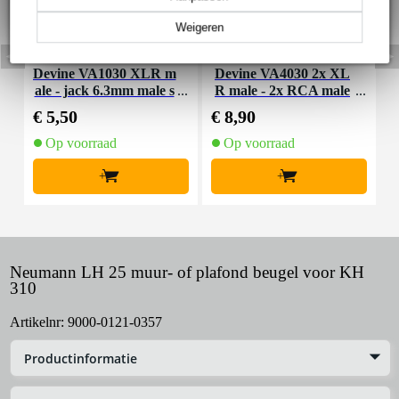
Weigeren
Devine VA1030 XLR m
Devine VA4030 2x XL
ale - jack 6.3mm male s
R male - 2x RCA male
tereo 3 meter
3 meter
€ 5,50
€ 8,90
€
Op voorraad
Op voorraad
+
+
Neumann LH 25 muur- of plafond beugel voor KH
310
Artikelnr:
9000-0121-0357
Productinformatie