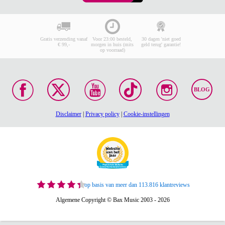
Gratis verzending vanaf
Voor 23:00 besteld,
30 dagen 'niet goed
€ 99,-
morgen in huis (mits
geld terug' garantie!
op voorraad)
BLOG
Disclaimer
|
Privacy policy
|
Cookie-instellingen
op basis van meer dan 113.816 klantreviews
Algemene Copyright © Bax Music 2003 - 2026