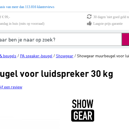
asis van meer dan 113.816 klantreviews
f € 99,-
30 dagen 'niet goed geld te
andag in huis (mits op voorraad)
Laagste-prijs-garantie
& beugels
PA speaker-beugel
Showgear
Showgear muurbeugel voor lui
/
/
/
gel voor luidspreker 30 kg
ijf een review