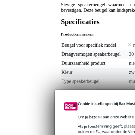
Stevige speakerbeugel waarmee u u
bevestigen. Deze beugel kan luidspreke
Specificaties
Productkenmerken
Beugel voor specifiek model
Draagvermogen speakerbeugel
30
Duurzaamheid product
nie
Kleur
zw
Type speakerbeugel
mu
Gewicht en afmetingen inclusief verpakking
Cookie-instellingen bij Bax Musi
Gewicht
2,2
(incl. verpakking)
Afmeting
39,
(incl. verpakking)
Om je bezoek aan onze website s
Als je toestemming geeft, plaat
Productspecificaties
buiten de EU, waaronder de Vere