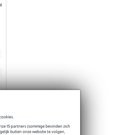
Je ervaring
t
een beugel zodat je de speaker aan de achterkant kan klem zette
plaatje ziet halverwege
Verstuur
cookies.
onze 15 partners (sommige bevinden zich
elijk buiten onze website te volgen,