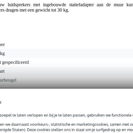
w luidsprekers met ingebouwde statiefadapter aan de muur kun
rs dragen met een gewicht tot 30 kg.
nee
 kg
t gespecificeerd
art
urbeugel
c
 kg
0 x 26,0 x 7,0 cm
oepel te laten verlopen en bij je te laten passen, gebruiken we functionele 
sen we daarnaast voorkeurs-, statistische en marketingcookies, samen met 
nigde Staten). Deze cookies stellen ons in staat om je surfgedrag op en mog