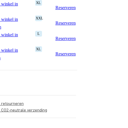
XL
 winkel in
Reserveren
XXL
 winkel in
Reserveren
m
L
 winkel in
Reserveren
XL
 winkel in
Reserveren
n
s retourneren
s CO2-neutrale verzending