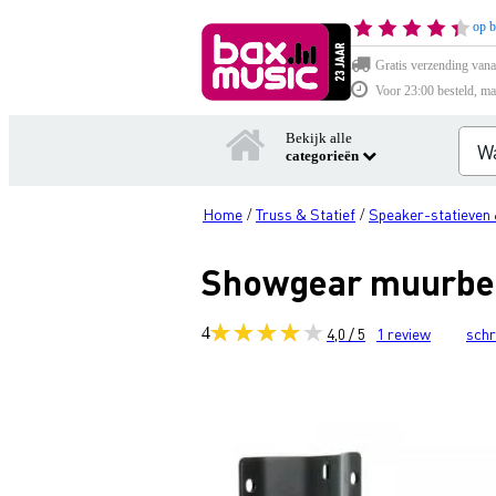
op b
Gratis verzending vana
Voor 23:00 besteld, ma
Bekijk alle
categorieën
Home
Truss & Statief
Speaker-statieven 
/
/
Showgear muurbeu
4
4,0 / 5
1
review
schr