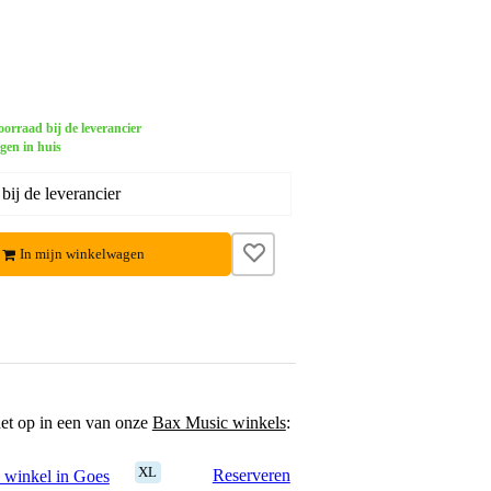
orraad bij de leverancier
gen in huis
ij de leverancier
In mijn winkelwagen
het op in een van onze
Bax Music winkels
:
XL
Reserveren
 winkel in Goes