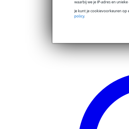
waarbij we je IP-adres en uniek
muurbeugel voor luidspreker
kleur: zwart
Je kunt je cookievoorkeuren op 
maximale belasting: 30 kg
policy
.
Andere producten van Showge
Zoek alle producten van het merk Showg