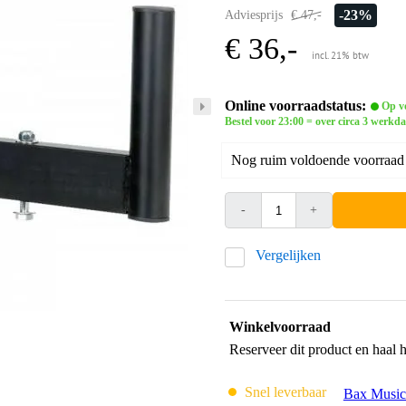
-23%
Adviesprijs
€ 47,-
€ 36,-
incl. 21% btw
Online voorraadstatus:
Op vo
Bestel voor 23:00 = over circa 3 werkda
Nog ruim voldoende voorraad b
-
+
Vergelijken
Winkelvoorraad
Reserveer dit product en haal 
Snel leverbaar
Bax Music