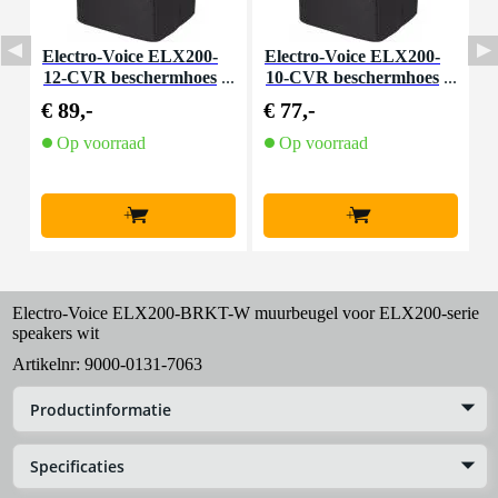
Electro-Voice ELX200-
Electro-Voice ELX200-
E
12-CVR beschermhoes
10-CVR beschermhoes
1
voor ELX200-12(P)
voor ELX200-10(P)
€ 89,-
€ 77,-
€
Op voorraad
Op voorraad
+
+
Electro-Voice ELX200-BRKT-W muurbeugel voor ELX200-serie
speakers wit
Artikelnr:
9000-0131-7063
Productinformatie
Specificaties