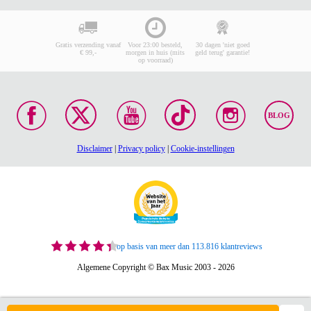
Gratis verzending vanaf
Voor 23:00 besteld,
30 dagen 'niet goed
€ 99,-
morgen in huis (mits
geld terug' garantie!
op voorraad)
BLOG
Disclaimer
|
Privacy policy
|
Cookie-instellingen
op basis van meer dan 113.816 klantreviews
Algemene Copyright © Bax Music 2003 - 2026