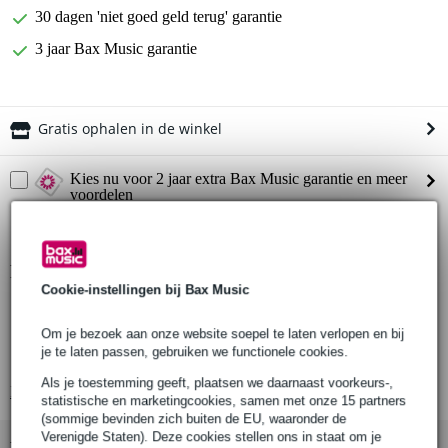
30 dagen 'niet goed geld terug' garantie
3 jaar Bax Music garantie
Gratis ophalen in de winkel
Kies nu voor 2 jaar extra Bax Music garantie en meer
voordelen
€ 7,55 eenmalig
Productinformatie
Cookie-instellingen bij Bax Music
Electro-Voice muurbeugel
te gebruiken met alle ELX200-serie speakers
Om je bezoek aan onze website soepel te laten verlopen en bij
je te laten passen, gebruiken we functionele cookies.
kleur: wit
Als je toestemming geeft, plaatsen we daarnaast voorkeurs-,
Bekijk alle productspecificaties
statistische en marketingcookies, samen met onze 15 partners
(sommige bevinden zich buiten de EU, waaronder de
Verenigde Staten). Deze cookies stellen ons in staat om je